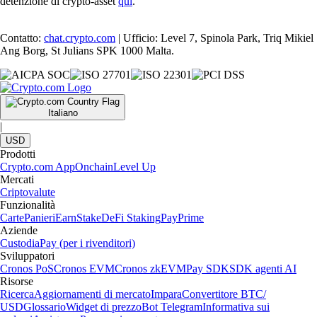
detenzione di crypto-asset
qui
.
Contatto:
chat.crypto.com
| Ufficio: Level 7, Spinola Park, Triq Mikiel
Ang Borg, St Julians SPK 1000 Malta.
Italiano
|
USD
Prodotti
Crypto.com App
Onchain
Level Up
Mercati
Criptovalute
Funzionalità
Carte
Panieri
Earn
Stake
DeFi Staking
Pay
Prime
Aziende
Custodia
Pay (per i rivenditori)
Sviluppatori
Cronos PoS
Cronos EVM
Cronos zkEVM
Pay SDK
SDK agenti AI
Risorse
Ricerca
Aggiornamenti di mercato
Impara
Convertitore BTC/
USD
Glossario
Widget di prezzo
Bot Telegram
Informativa sui