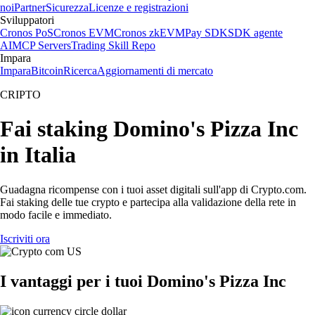
noi
Partner
Sicurezza
Licenze e registrazioni
Sviluppatori
Cronos PoS
Cronos EVM
Cronos zkEVM
Pay SDK
SDK agente
AI
MCP Servers
Trading Skill Repo
Impara
Impara
Bitcoin
Ricerca
Aggiornamenti di mercato
CRIPTO
Fai staking Domino's Pizza Inc
in Italia
Guadagna ricompense con i tuoi asset digitali sull'app di Crypto.com.
Fai staking delle tue crypto e partecipa alla validazione della rete in
modo facile e immediato.
Iscriviti ora
I vantaggi per i tuoi Domino's Pizza Inc