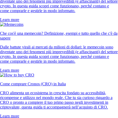
diventate uno dei fenomeni più imprevedibili (e affascinanti) del settore
crypto. In questa guida scopri come funzionano, perché contano e
come comprarle e gestirle in modo informato.
Learn more
Che cos'è una memecoin? Definizione, esempi e tutto quello che c'è da
sapere
Dalle battute virali ai mercati da milioni di dollari: le memecoin sono
diventate uno dei fenomeni più imprevedibili (e affascinanti) del settore
crypto. In questa guida scopri come funzionano, perché contano e
come comprarle e gestirle in modo informato.
Learn more
Come comprare Cronos (CRO) in Italia
CRO alimenta un ecosistema in crescita fondato su accessibilità,
ricompense e utilizzo nel mondo reale. Che tu sia curioso riguardo a
CRO o pronto a compiere il tuo primo passo negli investimenti in
criptovalute, questa guida ti accompagnerà nell’acquisto di CRO.
Learn more