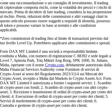
come una raccomandazione o un consiglio di investimento. Il trading
di criptovalute comporta rischi, come la volatilità dei prezzi e i rischi di
mercato. Prima di decidere di fare trading, considera la tua propensione
al rischio. Premi, riduzioni delle commissioni e altri vantaggi citati in
questo articolo possono essere soggetti a requisiti di idoneità, possesso
di token e possono variare in base ai termini e alle condizioni
applicabili.
*Zero commissioni di trading fino al limite di transazioni previsto dal
tuo livello Level Up. Potrebbero applicarsi altre commissioni e spread.
Foris DAX MT Limited è una società a responsabilità limitata
costituita a Malta, con numero di registrazione C 88392 e sede legale a
Level 7, Spinola Park, Triq Mikiel Ang Borg, SPK 1000, St. Julians,
Malta, operante con il nome
Crypto.com
, debitamente autorizzata dalla
Malta Financial Services Authority come Fornitore di servizi di
Crypto-Asset ai sensi del Regolamento 2023/1114 sui Mercati dei
Crypto-Asset, recepito a Malta dal Markets in Crypto Assets Act. Foris
DAX MT Limited è autorizzata a fornire i seguenti servizi: 1. Scambio
di crypto-asset con fondi; 2. Scambio di crypto-asset con altri crypto-
asset; 3. Ricezione e trasmissione di ordini di crypto-asset per conto dei
clienti; 4. Esecuzione di ordini di crypto-asset per conto dei clienti; 5.
Servizi di trasferimento di crypto-asset per conto dei clienti; 6.
Custodia e gestione di crypto-asset per conto dei clienti.