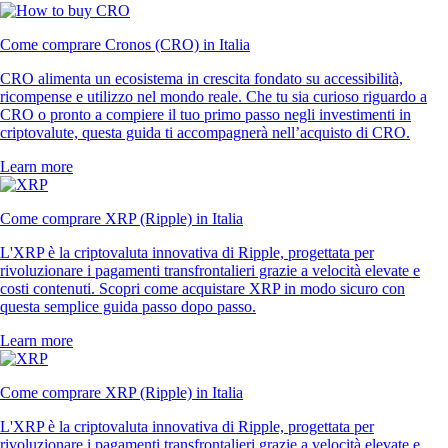
Come comprare Cronos (CRO) in Italia
CRO alimenta un ecosistema in crescita fondato su accessibilità,
ricompense e utilizzo nel mondo reale. Che tu sia curioso riguardo a
CRO o pronto a compiere il tuo primo passo negli investimenti in
criptovalute, questa guida ti accompagnerà nell’acquisto di CRO.
Learn more
Come comprare XRP (Ripple) in Italia
L'XRP è la criptovaluta innovativa di Ripple, progettata per
rivoluzionare i pagamenti transfrontalieri grazie a velocità elevate e
costi contenuti. Scopri come acquistare XRP in modo sicuro con
questa semplice guida passo dopo passo.
Learn more
Come comprare XRP (Ripple) in Italia
L'XRP è la criptovaluta innovativa di Ripple, progettata per
rivoluzionare i pagamenti transfrontalieri grazie a velocità elevate e