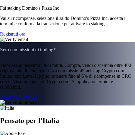
Fai staking Domino's Pizza Inc
Vai su ricompense, seleziona il saldo Domino's Pizza Inc, accetta i
termini e conferma la transazione per attivare lo staking.
Registrati ora
Zero commissioni di trading*
Valorizza al massimo i tuoi fondi. Compra, vendi o scambia oltre 400
criptovalute di tendenza senza commissioni* nell'app Crypto.com.
Inoltre, con Level Up puoi ottenere fino al 6% di ricompense in CRO
con la Visa prepagata di Crypto.com. Si applicano termini e
condizioni.
Unisciti a Level Up
Pensato per l'Italia