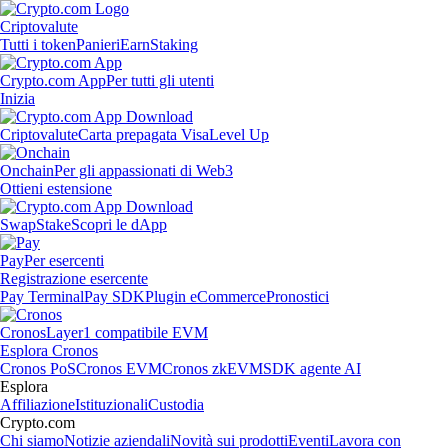
Criptovalute
Tutti i token
Panieri
Earn
Staking
Crypto.com App
Per tutti gli utenti
Inizia
Criptovalute
Carta prepagata Visa
Level Up
Onchain
Per gli appassionati di Web3
Ottieni estensione
Swap
Stake
Scopri le dApp
Pay
Per esercenti
Registrazione esercente
Pay Terminal
Pay SDK
Plugin eCommerce
Pronostici
Cronos
Layer1 compatibile EVM
Esplora Cronos
Cronos PoS
Cronos EVM
Cronos zkEVM
SDK agente AI
Esplora
Affiliazione
Istituzionali
Custodia
Crypto.com
Chi siamo
Notizie aziendali
Novità sui prodotti
Eventi
Lavora con