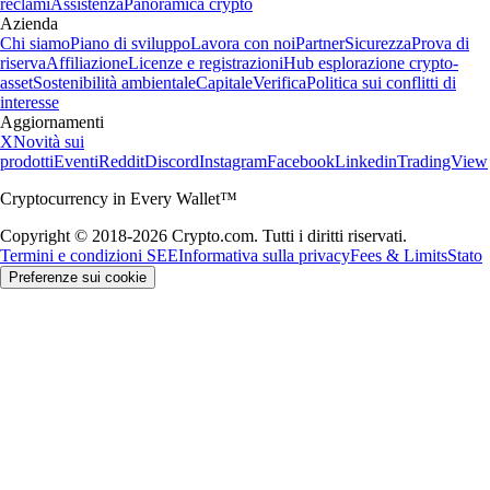
reclami
Assistenza
Panoramica crypto
Azienda
Chi siamo
Piano di sviluppo
Lavora con noi
Partner
Sicurezza
Prova di
riserva
Affiliazione
Licenze e registrazioni
Hub esplorazione crypto-
asset
Sostenibilità ambientale
Capitale
Verifica
Politica sui conflitti di
interesse
Aggiornamenti
X
Novità sui
prodotti
Eventi
Reddit
Discord
Instagram
Facebook
Linkedin
TradingView
Cryptocurrency in Every Wallet™
Copyright © 2018-2026 Crypto.com. Tutti i diritti riservati.
Termini e condizioni SEE
Informativa sulla privacy
Fees & Limits
Stato
Preferenze sui cookie