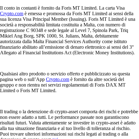
Il conto in contanti è fornito da Foris MT Limited. La carta Visa
Crypto.com
è emessa e promossa da Foris MT Limited ai sensi della
sua licenza Visa Principal Member (Issuing). Foris MT Limited è una
società a responsabilità limitata costituita a Malta, con numero di
registrazione C 90348 e sede legale al Level 7, Spinola Park, Triq
Mikiel Ang Borg, SPK 1000, St. Julians, Malta, debitamente
autorizzata dalla Malta Financial Services Authority come istituto
finanziario abilitato all’emissione di denaro elettronico ai sensi del 3°
Allegato al Financial Institutions Act (Electronic Money Institutions).
Qualsiasi altro prodotto o servizio offerto e pubblicizzato su questa
pagina web o sull’App
Crypto.com
è fornito da altre società del
gruppo e non rientra nei servizi regolamentati di Foris DAX MT
Limited o Foris MT Limited.
Il trading o la detenzione di crypto-asset comporta dei rischi e potrebbe
non essere adatto a tutti. Le performance passate non garantiscono
risultati futuri. Valuta attentamente se investire in crypto-asset è adatto
alla tua situazione finanziaria e al tuo livello di tolleranza al rischio.
Puoi trovare ulteriori informazioni sui rischi legati al trading o alla