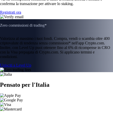
conferma la transazione per attivare lo staking.
Registrati ora
Zero commissioni di trading*
Valorizza al massimo i tuoi fondi. Compra, vendi o scambia oltre 400
criptovalute di tendenza senza commissioni* nell'app Crypto.com.
Inoltre, con Level Up puoi ottenere fino al 6% di ricompense in CRO
con la Visa prepagata di Crypto.com. Si applicano termini e
condizioni.
Unisciti a Level Up
Pensato per l'Italia