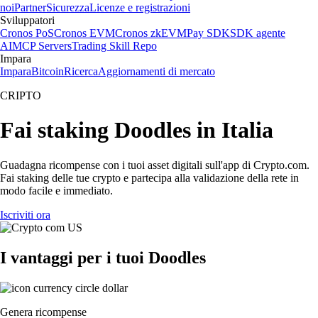
noi
Partner
Sicurezza
Licenze e registrazioni
Sviluppatori
Cronos PoS
Cronos EVM
Cronos zkEVM
Pay SDK
SDK agente
AI
MCP Servers
Trading Skill Repo
Impara
Impara
Bitcoin
Ricerca
Aggiornamenti di mercato
CRIPTO
Fai staking Doodles in Italia
Guadagna ricompense con i tuoi asset digitali sull'app di Crypto.com.
Fai staking delle tue crypto e partecipa alla validazione della rete in
modo facile e immediato.
Iscriviti ora
I vantaggi per i tuoi Doodles
Genera ricompense