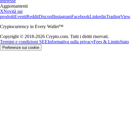
interesse
Aggiornamenti
X
Novità sui
prodotti
Eventi
Reddit
Discord
Instagram
Facebook
Linkedin
TradingView
Cryptocurrency in Every Wallet™
Copyright © 2018-2026 Crypto.com. Tutti i diritti riservati.
Termini e condizioni SEE
Informativa sulla privacy
Fees & Limits
Stato
Preferenze sui cookie