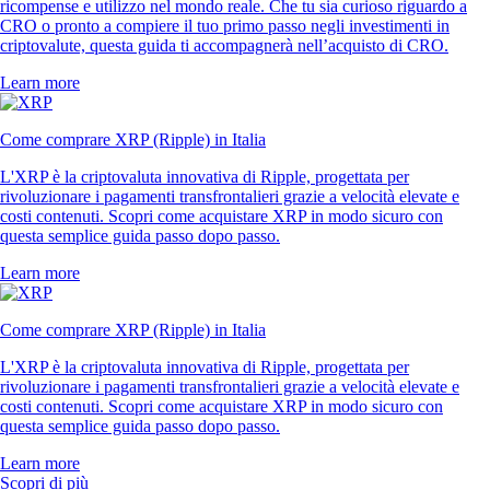
ricompense e utilizzo nel mondo reale. Che tu sia curioso riguardo a
CRO o pronto a compiere il tuo primo passo negli investimenti in
criptovalute, questa guida ti accompagnerà nell’acquisto di CRO.
Learn more
Come comprare XRP (Ripple) in Italia
L'XRP è la criptovaluta innovativa di Ripple, progettata per
rivoluzionare i pagamenti transfrontalieri grazie a velocità elevate e
costi contenuti. Scopri come acquistare XRP in modo sicuro con
questa semplice guida passo dopo passo.
Learn more
Come comprare XRP (Ripple) in Italia
L'XRP è la criptovaluta innovativa di Ripple, progettata per
rivoluzionare i pagamenti transfrontalieri grazie a velocità elevate e
costi contenuti. Scopri come acquistare XRP in modo sicuro con
questa semplice guida passo dopo passo.
Learn more
Scopri di più