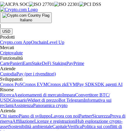
Italiano
|
USD
Prodotti
Crypto.com App
Onchain
Level Up
Mercati
Criptovalute
Funzionalità
Carte
Panieri
Earn
Stake
DeFi Staking
Pay
Prime
Aziende
Custodia
Pay (per i rivenditori)
Sviluppatori
Cronos PoS
Cronos EVM
Cronos zkEVM
Pay SDK
SDK agenti AI
Risorse
Ricerca
Aggiornamenti di mercato
Impara
Convertitore BTC/
USD
Glossario
Widget di prezzo
Bot Telegram
Informativa sui
reclami
Assistenza
Panoramica crypto
Azienda
Chi siamo
Piano di sviluppo
Lavora con noi
Partner
Sicurezza
Prova di
riserva
Affiliazione
Licenze e registrazioni
Hub esplorazione crypto-
asset
Sostenibilità ambientale
Capitale
Verifica
Politica sui conflitti di