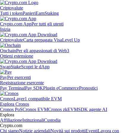
Criptovalute
Tutti i token
Panieri
Earn
Staking
Crypto.com App
Per tutti gli utenti
Inizia
Criptovalute
Carta prepagata Visa
Level Up
Onchain
Per gli appassionati di Web3
Ottieni estensione
Swap
Stake
Scopri le dApp
Pay
Per esercenti
Registrazione esercente
Pay Terminal
Pay SDK
Plugin eCommerce
Pronostici
Cronos
Layer1 compatibile EVM
Esplora Cronos
Cronos PoS
Cronos EVM
Cronos zkEVM
SDK agente AI
Esplora
Affiliazione
Istituzionali
Custodia
Crypto.com
Chi siamo
Notizie aziendali
Novità sui prodotti
Eventi
Lavora con