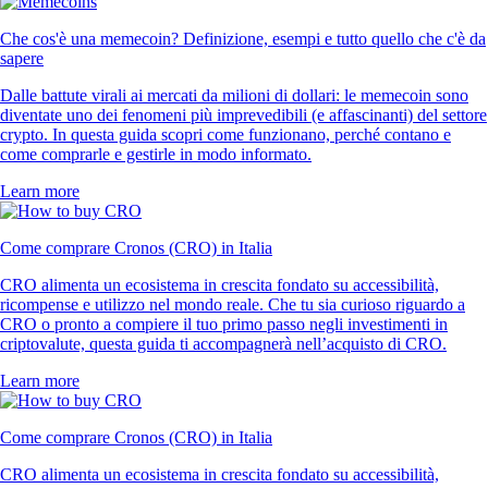
Che cos'è una memecoin? Definizione, esempi e tutto quello che c'è da
sapere
Dalle battute virali ai mercati da milioni di dollari: le memecoin sono
diventate uno dei fenomeni più imprevedibili (e affascinanti) del settore
crypto. In questa guida scopri come funzionano, perché contano e
come comprarle e gestirle in modo informato.
Learn more
Come comprare Cronos (CRO) in Italia
CRO alimenta un ecosistema in crescita fondato su accessibilità,
ricompense e utilizzo nel mondo reale. Che tu sia curioso riguardo a
CRO o pronto a compiere il tuo primo passo negli investimenti in
criptovalute, questa guida ti accompagnerà nell’acquisto di CRO.
Learn more
Come comprare Cronos (CRO) in Italia
CRO alimenta un ecosistema in crescita fondato su accessibilità,