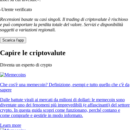
-
Utente verificato
Recensioni basate su casi singoli. Il trading di criptovalute è rischioso
e può comportare la perdita totale del valore. Servizi e disponibilità
soggetti a variazioni regionali.
Scarica l'app
Capire le criptovalute
Diventa un esperto di crypto
Che cos'è una memecoin? Definizione, esempi e tutto quello che c'è da
sapere
Dalle battute virali ai mercati da milioni di dollari: le memecoin sono
diventate uno dei fenomeni più imprevedibili (e affascinanti) del settore
crypto. In questa guida scopri come funzionano, perché contano e
come comprarle e gestirle in modo informato.
Learn more