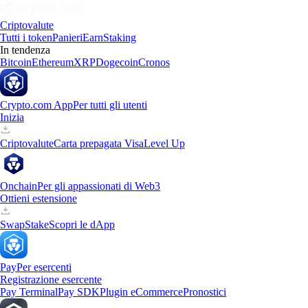
Criptovalute
Tutti i token
Panieri
Earn
Staking
In tendenza
Bitcoin
Ethereum
XRP
Dogecoin
Cronos
Crypto.com App
Per tutti gli utenti
Inizia
Criptovalute
Carta prepagata Visa
Level Up
Onchain
Per gli appassionati di Web3
Ottieni estensione
Swap
Stake
Scopri le dApp
Pay
Per esercenti
Registrazione esercente
Pay Terminal
Pay SDK
Plugin eCommerce
Pronostici