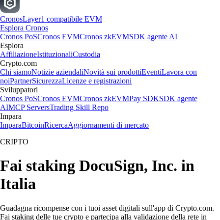
Cronos
Layer1 compatibile EVM
Esplora Cronos
Cronos PoS
Cronos EVM
Cronos zkEVM
SDK agente AI
Esplora
Affiliazione
Istituzionali
Custodia
Crypto.com
Chi siamo
Notizie aziendali
Novità sui prodotti
Eventi
Lavora con
noi
Partner
Sicurezza
Licenze e registrazioni
Sviluppatori
Cronos PoS
Cronos EVM
Cronos zkEVM
Pay SDK
SDK agente
AI
MCP Servers
Trading Skill Repo
Impara
Impara
Bitcoin
Ricerca
Aggiornamenti di mercato
CRIPTO
Fai staking DocuSign, Inc. in
Italia
Guadagna ricompense con i tuoi asset digitali sull'app di Crypto.com.
Fai staking delle tue crypto e partecipa alla validazione della rete in