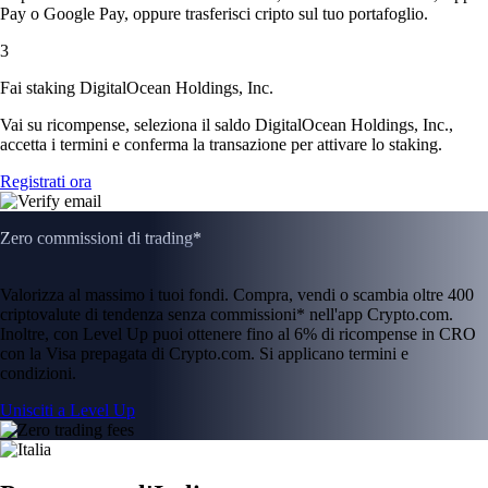
Pay o Google Pay, oppure trasferisci cripto sul tuo portafoglio.
3
Fai staking DigitalOcean Holdings, Inc.
Vai su ricompense, seleziona il saldo DigitalOcean Holdings, Inc.,
accetta i termini e conferma la transazione per attivare lo staking.
Registrati ora
Zero commissioni di trading*
Valorizza al massimo i tuoi fondi. Compra, vendi o scambia oltre 400
criptovalute di tendenza senza commissioni* nell'app Crypto.com.
Inoltre, con Level Up puoi ottenere fino al 6% di ricompense in CRO
con la Visa prepagata di Crypto.com. Si applicano termini e
condizioni.
Unisciti a Level Up