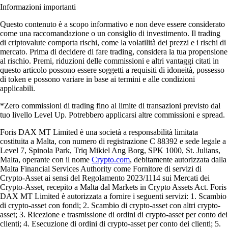
Informazioni importanti
Questo contenuto è a scopo informativo e non deve essere considerato
come una raccomandazione o un consiglio di investimento. Il trading
di criptovalute comporta rischi, come la volatilità dei prezzi e i rischi di
mercato. Prima di decidere di fare trading, considera la tua propensione
al rischio. Premi, riduzioni delle commissioni e altri vantaggi citati in
questo articolo possono essere soggetti a requisiti di idoneità, possesso
di token e possono variare in base ai termini e alle condizioni
applicabili.
*Zero commissioni di trading fino al limite di transazioni previsto dal
tuo livello Level Up. Potrebbero applicarsi altre commissioni e spread.
Foris DAX MT Limited è una società a responsabilità limitata
costituita a Malta, con numero di registrazione C 88392 e sede legale a
Level 7, Spinola Park, Triq Mikiel Ang Borg, SPK 1000, St. Julians,
Malta, operante con il nome
Crypto.com
, debitamente autorizzata dalla
Malta Financial Services Authority come Fornitore di servizi di
Crypto-Asset ai sensi del Regolamento 2023/1114 sui Mercati dei
Crypto-Asset, recepito a Malta dal Markets in Crypto Assets Act. Foris
DAX MT Limited è autorizzata a fornire i seguenti servizi: 1. Scambio
di crypto-asset con fondi; 2. Scambio di crypto-asset con altri crypto-
asset; 3. Ricezione e trasmissione di ordini di crypto-asset per conto dei
clienti; 4. Esecuzione di ordini di crypto-asset per conto dei clienti; 5.