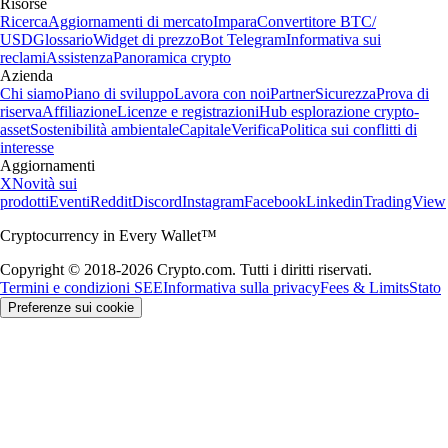
Risorse
Ricerca
Aggiornamenti di mercato
Impara
Convertitore BTC/
USD
Glossario
Widget di prezzo
Bot Telegram
Informativa sui
reclami
Assistenza
Panoramica crypto
Azienda
Chi siamo
Piano di sviluppo
Lavora con noi
Partner
Sicurezza
Prova di
riserva
Affiliazione
Licenze e registrazioni
Hub esplorazione crypto-
asset
Sostenibilità ambientale
Capitale
Verifica
Politica sui conflitti di
interesse
Aggiornamenti
X
Novità sui
prodotti
Eventi
Reddit
Discord
Instagram
Facebook
Linkedin
TradingView
Cryptocurrency in Every Wallet™
Copyright © 2018-2026 Crypto.com. Tutti i diritti riservati.
Termini e condizioni SEE
Informativa sulla privacy
Fees & Limits
Stato
Preferenze sui cookie