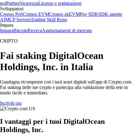
noi
Partner
Sicurezza
Licenze e registrazioni
Sviluppatori
Cronos PoS
Cronos EVM
Cronos zkEVM
Pay SDK
SDK agente
AI
MCP Servers
Trading Skill Repo
Impara
Impara
Bitcoin
Ricerca
Aggiornamenti di mercato
CRIPTO
Fai staking DigitalOcean
Holdings, Inc. in Italia
Guadagna ricompense con i tuoi asset digitali sull'app di Crypto.com.
Fai staking delle tue crypto e partecipa alla validazione della rete in
modo facile e immediato.
Iscriviti ora
I vantaggi per i tuoi DigitalOcean
Holdings, Inc.