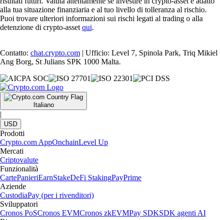
risultati futuri. Valuta attentamente se investire in crypto-asset è adatto
alla tua situazione finanziaria e al tuo livello di tolleranza al rischio.
Puoi trovare ulteriori informazioni sui rischi legati al trading o alla
detenzione di crypto-asset
qui
.
Contatto:
chat.crypto.com
| Ufficio: Level 7, Spinola Park, Triq Mikiel
Ang Borg, St Julians SPK 1000 Malta.
Italiano
|
USD
Prodotti
Crypto.com App
Onchain
Level Up
Mercati
Criptovalute
Funzionalità
Carte
Panieri
Earn
Stake
DeFi Staking
Pay
Prime
Aziende
Custodia
Pay (per i rivenditori)
Sviluppatori
Cronos PoS
Cronos EVM
Cronos zkEVM
Pay SDK
SDK agenti AI