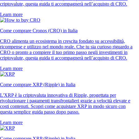
criptovalute, questa guida ti accompagnerà nell’acquisto di CRO.
Learn more
Come comprare Cronos (CRO) in Italia
CRO alimenta un ecosistema in crescita fondato su accessibilità,
ricompense e utilizzo nel mondo reale. Che tu sia curioso riguardo a
CRO o pronto a compiere il tuo primo passo negli investimenti in
criptovalute, questa guida ti accompagnerà nell’acquisto di CRO.
Learn more
Come comprare XRP (Ripple) in Italia
L'XRP è la criptovaluta innovativa di Ripple, progettata per
rivoluzionare i pagamenti transfrontalieri grazie a velocità elevate e
costi contenuti. Scopri come acquistare XRP in modo sicuro con
questa semplice guida passo dopo passo.
Learn more
Come comprare XRP (Ripple) in Italia