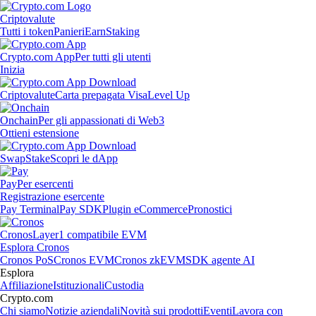
Criptovalute
Tutti i token
Panieri
Earn
Staking
Crypto.com App
Per tutti gli utenti
Inizia
Criptovalute
Carta prepagata Visa
Level Up
Onchain
Per gli appassionati di Web3
Ottieni estensione
Swap
Stake
Scopri le dApp
Pay
Per esercenti
Registrazione esercente
Pay Terminal
Pay SDK
Plugin eCommerce
Pronostici
Cronos
Layer1 compatibile EVM
Esplora Cronos
Cronos PoS
Cronos EVM
Cronos zkEVM
SDK agente AI
Esplora
Affiliazione
Istituzionali
Custodia
Crypto.com
Chi siamo
Notizie aziendali
Novità sui prodotti
Eventi
Lavora con