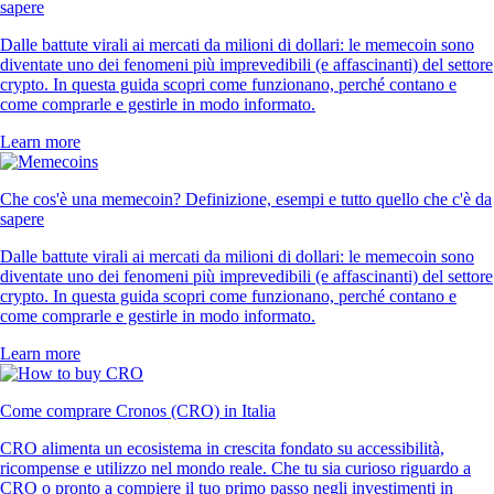
sapere
Dalle battute virali ai mercati da milioni di dollari: le memecoin sono
diventate uno dei fenomeni più imprevedibili (e affascinanti) del settore
crypto. In questa guida scopri come funzionano, perché contano e
come comprarle e gestirle in modo informato.
Learn more
Che cos'è una memecoin? Definizione, esempi e tutto quello che c'è da
sapere
Dalle battute virali ai mercati da milioni di dollari: le memecoin sono
diventate uno dei fenomeni più imprevedibili (e affascinanti) del settore
crypto. In questa guida scopri come funzionano, perché contano e
come comprarle e gestirle in modo informato.
Learn more
Come comprare Cronos (CRO) in Italia
CRO alimenta un ecosistema in crescita fondato su accessibilità,
ricompense e utilizzo nel mondo reale. Che tu sia curioso riguardo a
CRO o pronto a compiere il tuo primo passo negli investimenti in