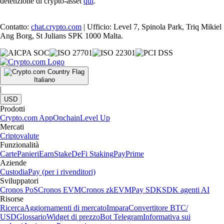
detenzione di crypto-asset
qui
.
Contatto:
chat.crypto.com
| Ufficio: Level 7, Spinola Park, Triq Mikiel
Ang Borg, St Julians SPK 1000 Malta.
Italiano
|
USD
Prodotti
Crypto.com App
Onchain
Level Up
Mercati
Criptovalute
Funzionalità
Carte
Panieri
Earn
Stake
DeFi Staking
Pay
Prime
Aziende
Custodia
Pay (per i rivenditori)
Sviluppatori
Cronos PoS
Cronos EVM
Cronos zkEVM
Pay SDK
SDK agenti AI
Risorse
Ricerca
Aggiornamenti di mercato
Impara
Convertitore BTC/
USD
Glossario
Widget di prezzo
Bot Telegram
Informativa sui