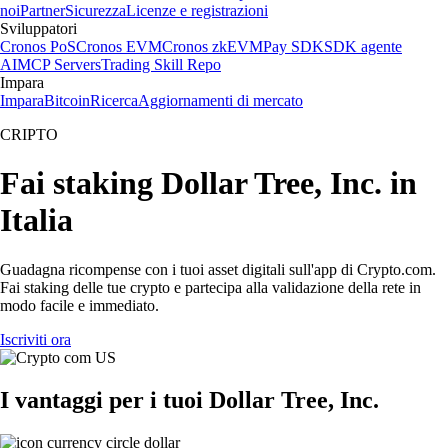
noi
Partner
Sicurezza
Licenze e registrazioni
Sviluppatori
Cronos PoS
Cronos EVM
Cronos zkEVM
Pay SDK
SDK agente
AI
MCP Servers
Trading Skill Repo
Impara
Impara
Bitcoin
Ricerca
Aggiornamenti di mercato
CRIPTO
Fai staking Dollar Tree, Inc. in
Italia
Guadagna ricompense con i tuoi asset digitali sull'app di Crypto.com.
Fai staking delle tue crypto e partecipa alla validazione della rete in
modo facile e immediato.
Iscriviti ora
I vantaggi per i tuoi Dollar Tree, Inc.