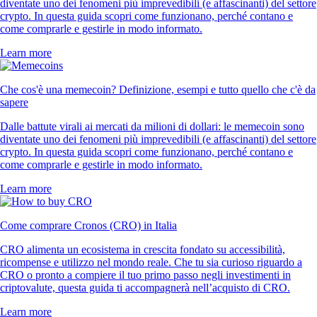
diventate uno dei fenomeni più imprevedibili (e affascinanti) del settore
crypto. In questa guida scopri come funzionano, perché contano e
come comprarle e gestirle in modo informato.
Learn more
Che cos'è una memecoin? Definizione, esempi e tutto quello che c'è da
sapere
Dalle battute virali ai mercati da milioni di dollari: le memecoin sono
diventate uno dei fenomeni più imprevedibili (e affascinanti) del settore
crypto. In questa guida scopri come funzionano, perché contano e
come comprarle e gestirle in modo informato.
Learn more
Come comprare Cronos (CRO) in Italia
CRO alimenta un ecosistema in crescita fondato su accessibilità,
ricompense e utilizzo nel mondo reale. Che tu sia curioso riguardo a
CRO o pronto a compiere il tuo primo passo negli investimenti in
criptovalute, questa guida ti accompagnerà nell’acquisto di CRO.
Learn more