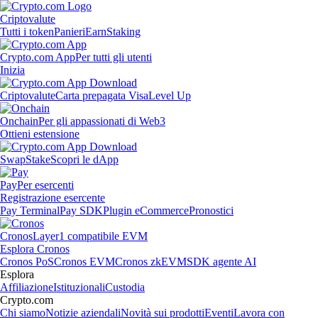
Criptovalute
Tutti i token
Panieri
Earn
Staking
Crypto.com App
Per tutti gli utenti
Inizia
Criptovalute
Carta prepagata Visa
Level Up
Onchain
Per gli appassionati di Web3
Ottieni estensione
Swap
Stake
Scopri le dApp
Pay
Per esercenti
Registrazione esercente
Pay Terminal
Pay SDK
Plugin eCommerce
Pronostici
Cronos
Layer1 compatibile EVM
Esplora Cronos
Cronos PoS
Cronos EVM
Cronos zkEVM
SDK agente AI
Esplora
Affiliazione
Istituzionali
Custodia
Crypto.com
Chi siamo
Notizie aziendali
Novità sui prodotti
Eventi
Lavora con