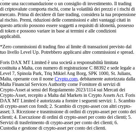
come una raccomandazione o un consiglio di investimento. Il trading
di criptovalute comporta rischi, come la volatilità dei prezzi e i rischi di
mercato. Prima di decidere di fare trading, considera la tua propensione
al rischio. Premi, riduzioni delle commissioni e altri vantaggi citati in
questo articolo possono essere soggetti a requisiti di idoneità, possesso
di token e possono variare in base ai termini e alle condizioni
applicabili.
*Zero commissioni di trading fino al limite di transazioni previsto dal
tuo livello Level Up. Potrebbero applicarsi altre commissioni e spread.
Foris DAX MT Limited è una società a responsabilità limitata
costituita a Malta, con numero di registrazione C 88392 e sede legale a
Level 7, Spinola Park, Triq Mikiel Ang Borg, SPK 1000, St. Julians,
Malta, operante con il nome
Crypto.com
, debitamente autorizzata dalla
Malta Financial Services Authority come Fornitore di servizi di
Crypto-Asset ai sensi del Regolamento 2023/1114 sui Mercati dei
Crypto-Asset, recepito a Malta dal Markets in Crypto Assets Act. Foris
DAX MT Limited è autorizzata a fornire i seguenti servizi: 1. Scambio
di crypto-asset con fondi; 2. Scambio di crypto-asset con altri crypto-
asset; 3. Ricezione e trasmissione di ordini di crypto-asset per conto dei
clienti; 4. Esecuzione di ordini di crypto-asset per conto dei clienti; 5.
Servizi di trasferimento di crypto-asset per conto dei clienti; 6.
Custodia e gestione di crypto-asset per conto dei clienti.