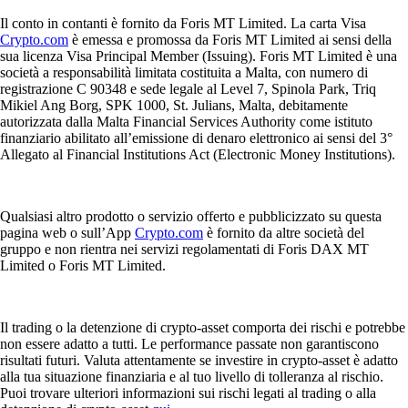
Il conto in contanti è fornito da Foris MT Limited. La carta Visa
Crypto.com
è emessa e promossa da Foris MT Limited ai sensi della
sua licenza Visa Principal Member (Issuing). Foris MT Limited è una
società a responsabilità limitata costituita a Malta, con numero di
registrazione C 90348 e sede legale al Level 7, Spinola Park, Triq
Mikiel Ang Borg, SPK 1000, St. Julians, Malta, debitamente
autorizzata dalla Malta Financial Services Authority come istituto
finanziario abilitato all’emissione di denaro elettronico ai sensi del 3°
Allegato al Financial Institutions Act (Electronic Money Institutions).
Qualsiasi altro prodotto o servizio offerto e pubblicizzato su questa
pagina web o sull’App
Crypto.com
è fornito da altre società del
gruppo e non rientra nei servizi regolamentati di Foris DAX MT
Limited o Foris MT Limited.
Il trading o la detenzione di crypto-asset comporta dei rischi e potrebbe
non essere adatto a tutti. Le performance passate non garantiscono
risultati futuri. Valuta attentamente se investire in crypto-asset è adatto
alla tua situazione finanziaria e al tuo livello di tolleranza al rischio.
Puoi trovare ulteriori informazioni sui rischi legati al trading o alla