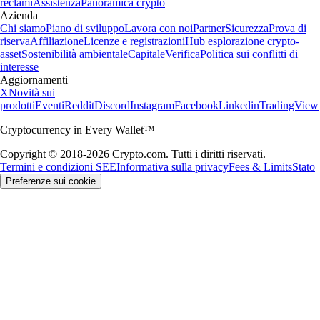
reclami
Assistenza
Panoramica crypto
Azienda
Chi siamo
Piano di sviluppo
Lavora con noi
Partner
Sicurezza
Prova di
riserva
Affiliazione
Licenze e registrazioni
Hub esplorazione crypto-
asset
Sostenibilità ambientale
Capitale
Verifica
Politica sui conflitti di
interesse
Aggiornamenti
X
Novità sui
prodotti
Eventi
Reddit
Discord
Instagram
Facebook
Linkedin
TradingView
Cryptocurrency in Every Wallet™
Copyright © 2018-2026 Crypto.com. Tutti i diritti riservati.
Termini e condizioni SEE
Informativa sulla privacy
Fees & Limits
Stato
Preferenze sui cookie