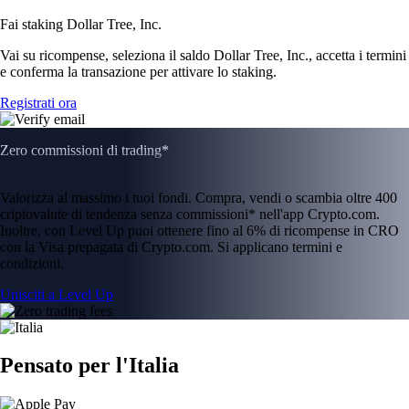
Fai staking Dollar Tree, Inc.
Vai su ricompense, seleziona il saldo Dollar Tree, Inc., accetta i termini
e conferma la transazione per attivare lo staking.
Registrati ora
Zero commissioni di trading*
Valorizza al massimo i tuoi fondi. Compra, vendi o scambia oltre 400
criptovalute di tendenza senza commissioni* nell'app Crypto.com.
Inoltre, con Level Up puoi ottenere fino al 6% di ricompense in CRO
con la Visa prepagata di Crypto.com. Si applicano termini e
condizioni.
Unisciti a Level Up
Pensato per l'Italia