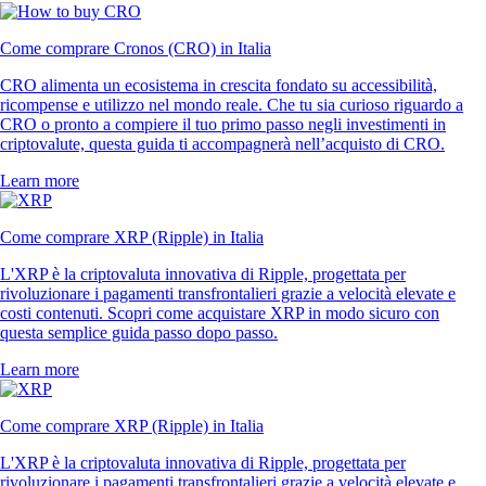
Come comprare Cronos (CRO) in Italia
CRO alimenta un ecosistema in crescita fondato su accessibilità,
ricompense e utilizzo nel mondo reale. Che tu sia curioso riguardo a
CRO o pronto a compiere il tuo primo passo negli investimenti in
criptovalute, questa guida ti accompagnerà nell’acquisto di CRO.
Learn more
Come comprare XRP (Ripple) in Italia
L'XRP è la criptovaluta innovativa di Ripple, progettata per
rivoluzionare i pagamenti transfrontalieri grazie a velocità elevate e
costi contenuti. Scopri come acquistare XRP in modo sicuro con
questa semplice guida passo dopo passo.
Learn more
Come comprare XRP (Ripple) in Italia
L'XRP è la criptovaluta innovativa di Ripple, progettata per
rivoluzionare i pagamenti transfrontalieri grazie a velocità elevate e