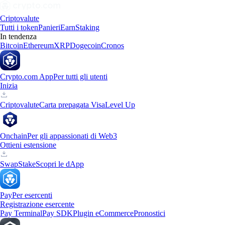
Criptovalute
Tutti i token
Panieri
Earn
Staking
In tendenza
Bitcoin
Ethereum
XRP
Dogecoin
Cronos
Crypto.com App
Per tutti gli utenti
Inizia
Criptovalute
Carta prepagata Visa
Level Up
Onchain
Per gli appassionati di Web3
Ottieni estensione
Swap
Stake
Scopri le dApp
Pay
Per esercenti
Registrazione esercente
Pay Terminal
Pay SDK
Plugin eCommerce
Pronostici