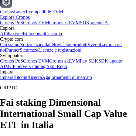
Cronos
Layer1 compatibile EVM
Esplora Cronos
Cronos PoS
Cronos EVM
Cronos zkEVM
SDK agente AI
Esplora
Affiliazione
Istituzionali
Custodia
Crypto.com
Chi siamo
Notizie aziendali
Novità sui prodotti
Eventi
Lavora con
noi
Partner
Sicurezza
Licenze e registrazioni
Sviluppatori
Cronos PoS
Cronos EVM
Cronos zkEVM
Pay SDK
SDK agente
AI
MCP Servers
Trading Skill Repo
Impara
Impara
Bitcoin
Ricerca
Aggiornamenti di mercato
CRIPTO
Fai staking Dimensional
International Small Cap Value
ETF in Italia