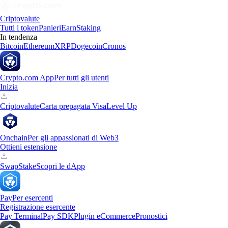
Criptovalute
Tutti i token
Panieri
Earn
Staking
In tendenza
Bitcoin
Ethereum
XRP
Dogecoin
Cronos
Crypto.com App
Per tutti gli utenti
Inizia
Criptovalute
Carta prepagata Visa
Level Up
Onchain
Per gli appassionati di Web3
Ottieni estensione
Swap
Stake
Scopri le dApp
Pay
Per esercenti
Registrazione esercente
Pay Terminal
Pay SDK
Plugin eCommerce
Pronostici