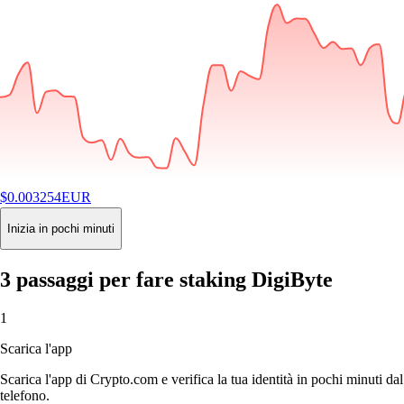
$
0.003254
EUR
-0.61
%
24H
Buy
Inizia in pochi minuti
3 passaggi per fare staking DigiByte
1
Scarica l'app
Scarica l'app di Crypto.com e verifica la tua identità in pochi minuti dal
telefono.