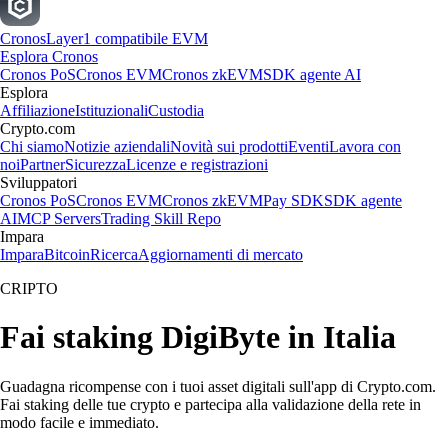
Cronos
Layer1 compatibile EVM
Esplora Cronos
Cronos PoS
Cronos EVM
Cronos zkEVM
SDK agente AI
Esplora
Affiliazione
Istituzionali
Custodia
Crypto.com
Chi siamo
Notizie aziendali
Novità sui prodotti
Eventi
Lavora con
noi
Partner
Sicurezza
Licenze e registrazioni
Sviluppatori
Cronos PoS
Cronos EVM
Cronos zkEVM
Pay SDK
SDK agente
AI
MCP Servers
Trading Skill Repo
Impara
Impara
Bitcoin
Ricerca
Aggiornamenti di mercato
CRIPTO
Fai staking DigiByte in Italia
Guadagna ricompense con i tuoi asset digitali sull'app di Crypto.com.
Fai staking delle tue crypto e partecipa alla validazione della rete in
modo facile e immediato.