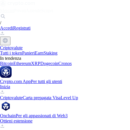
Mercati
Privati
Aziende
Scopri
/
Accedi
Registrati
Criptovalute
Tutti i token
Panieri
Earn
Staking
In tendenza
Bitcoin
Ethereum
XRP
Dogecoin
Cronos
Crypto.com App
Per tutti gli utenti
Inizia
Criptovalute
Carta prepagata Visa
Level Up
Onchain
Per gli appassionati di Web3
Ottieni estensione