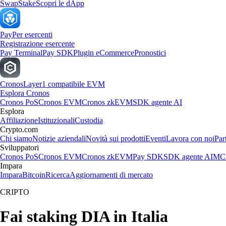
Swap
Stake
Scopri le dApp
Pay
Per esercenti
Registrazione esercente
Pay Terminal
Pay SDK
Plugin eCommerce
Pronostici
Cronos
Layer1 compatibile EVM
Esplora Cronos
Cronos PoS
Cronos EVM
Cronos zkEVM
SDK agente AI
Esplora
Affiliazione
Istituzionali
Custodia
Crypto.com
Chi siamo
Notizie aziendali
Novità sui prodotti
Eventi
Lavora con noi
Par
Sviluppatori
Cronos PoS
Cronos EVM
Cronos zkEVM
Pay SDK
SDK agente AI
MCP
Impara
Impara
Bitcoin
Ricerca
Aggiornamenti di mercato
CRIPTO
Fai staking DIA in Italia