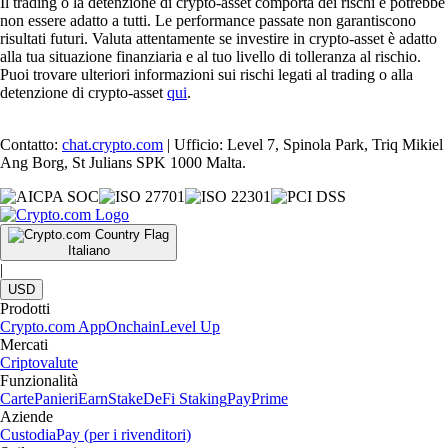
Il trading o la detenzione di crypto-asset comporta dei rischi e potrebbe
non essere adatto a tutti. Le performance passate non garantiscono
risultati futuri. Valuta attentamente se investire in crypto-asset è adatto
alla tua situazione finanziaria e al tuo livello di tolleranza al rischio.
Puoi trovare ulteriori informazioni sui rischi legati al trading o alla
detenzione di crypto-asset
qui
.
Contatto:
chat.crypto.com
| Ufficio: Level 7, Spinola Park, Triq Mikiel
Ang Borg, St Julians SPK 1000 Malta.
Italiano
|
USD
Prodotti
Crypto.com App
Onchain
Level Up
Mercati
Criptovalute
Funzionalità
Carte
Panieri
Earn
Stake
DeFi Staking
Pay
Prime
Aziende
Custodia
Pay (per i rivenditori)