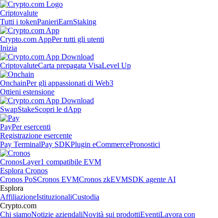
Criptovalute
Tutti i token
Panieri
Earn
Staking
Crypto.com App
Per tutti gli utenti
Inizia
Criptovalute
Carta prepagata Visa
Level Up
Onchain
Per gli appassionati di Web3
Ottieni estensione
Swap
Stake
Scopri le dApp
Pay
Per esercenti
Registrazione esercente
Pay Terminal
Pay SDK
Plugin eCommerce
Pronostici
Cronos
Layer1 compatibile EVM
Esplora Cronos
Cronos PoS
Cronos EVM
Cronos zkEVM
SDK agente AI
Esplora
Affiliazione
Istituzionali
Custodia
Crypto.com
Chi siamo
Notizie aziendali
Novità sui prodotti
Eventi
Lavora con