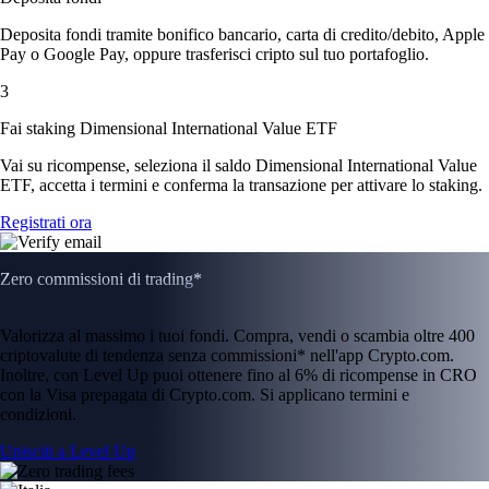
Deposita fondi tramite bonifico bancario, carta di credito/debito, Apple
Pay o Google Pay, oppure trasferisci cripto sul tuo portafoglio.
3
Fai staking Dimensional International Value ETF
Vai su ricompense, seleziona il saldo Dimensional International Value
ETF, accetta i termini e conferma la transazione per attivare lo staking.
Registrati ora
Zero commissioni di trading*
Valorizza al massimo i tuoi fondi. Compra, vendi o scambia oltre 400
criptovalute di tendenza senza commissioni* nell'app Crypto.com.
Inoltre, con Level Up puoi ottenere fino al 6% di ricompense in CRO
con la Visa prepagata di Crypto.com. Si applicano termini e
condizioni.
Unisciti a Level Up