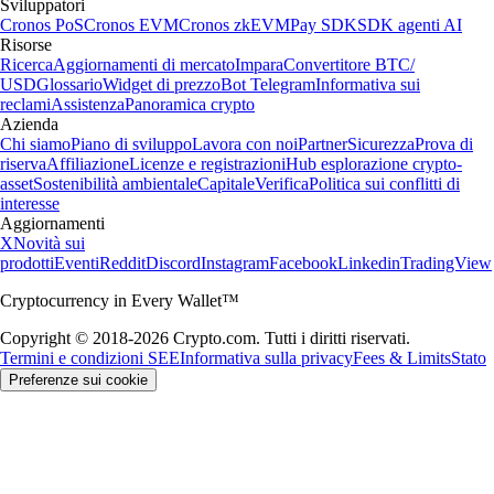
Sviluppatori
Cronos PoS
Cronos EVM
Cronos zkEVM
Pay SDK
SDK agenti AI
Risorse
Ricerca
Aggiornamenti di mercato
Impara
Convertitore BTC/
USD
Glossario
Widget di prezzo
Bot Telegram
Informativa sui
reclami
Assistenza
Panoramica crypto
Azienda
Chi siamo
Piano di sviluppo
Lavora con noi
Partner
Sicurezza
Prova di
riserva
Affiliazione
Licenze e registrazioni
Hub esplorazione crypto-
asset
Sostenibilità ambientale
Capitale
Verifica
Politica sui conflitti di
interesse
Aggiornamenti
X
Novità sui
prodotti
Eventi
Reddit
Discord
Instagram
Facebook
Linkedin
TradingView
Cryptocurrency in Every Wallet™
Copyright © 2018-2026 Crypto.com. Tutti i diritti riservati.
Termini e condizioni SEE
Informativa sulla privacy
Fees & Limits
Stato
Preferenze sui cookie