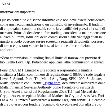
150 M
Informazioni importanti
Questo contenuto è a scopo informativo e non deve essere considerato
come una raccomandazione o un consiglio di investimento. Il trading
di criptovalute comporta rischi, come la volatilità dei prezzi e i rischi di
mercato. Prima di decidere di fare trading, considera la tua propensione
al rischio. Premi, riduzioni delle commissioni e altri vantaggi citati in
questo articolo possono essere soggetti a requisiti di idoneità, possesso
di token e possono variare in base ai termini e alle condizioni
applicabili.
*Zero commissioni di trading fino al limite di transazioni previsto dal
tuo livello Level Up. Potrebbero applicarsi altre commissioni e spread.
Foris DAX MT Limited è una società a responsabilità limitata
costituita a Malta, con numero di registrazione C 88392 e sede legale a
Level 7, Spinola Park, Triq Mikiel Ang Borg, SPK 1000, St. Julians,
Malta, operante con il nome
Crypto.com
, debitamente autorizzata dalla
Malta Financial Services Authority come Fornitore di servizi di
Crypto-Asset ai sensi del Regolamento 2023/1114 sui Mercati dei
Crypto-Asset, recepito a Malta dal Markets in Crypto Assets Act. Foris
DAX MT Limited è autorizzata a fornire i seguenti servizi: 1. Scambio
di crypto-asset con fondi; 2. Scambio di crypto-asset con altri crypto-