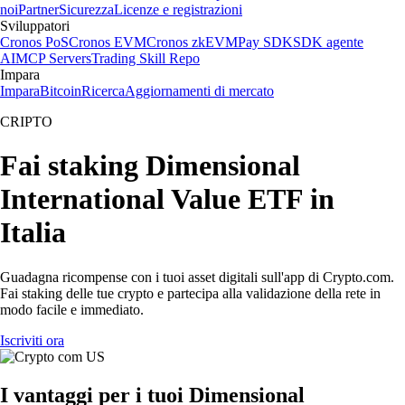
noi
Partner
Sicurezza
Licenze e registrazioni
Sviluppatori
Cronos PoS
Cronos EVM
Cronos zkEVM
Pay SDK
SDK agente
AI
MCP Servers
Trading Skill Repo
Impara
Impara
Bitcoin
Ricerca
Aggiornamenti di mercato
CRIPTO
Fai staking Dimensional
International Value ETF in
Italia
Guadagna ricompense con i tuoi asset digitali sull'app di Crypto.com.
Fai staking delle tue crypto e partecipa alla validazione della rete in
modo facile e immediato.
Iscriviti ora
I vantaggi per i tuoi Dimensional