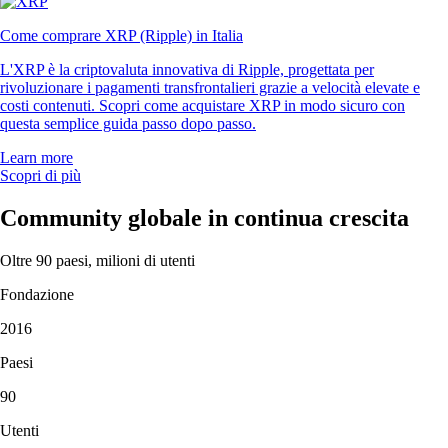
Come comprare XRP (Ripple) in Italia
L'XRP è la criptovaluta innovativa di Ripple, progettata per
rivoluzionare i pagamenti transfrontalieri grazie a velocità elevate e
costi contenuti. Scopri come acquistare XRP in modo sicuro con
questa semplice guida passo dopo passo.
Learn more
Scopri di più
Community globale in continua crescita
Oltre 90 paesi, milioni di utenti
Fondazione
2016
Paesi
90
Utenti