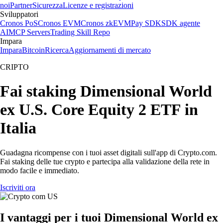
noi
Partner
Sicurezza
Licenze e registrazioni
Sviluppatori
Cronos PoS
Cronos EVM
Cronos zkEVM
Pay SDK
SDK agente
AI
MCP Servers
Trading Skill Repo
Impara
Impara
Bitcoin
Ricerca
Aggiornamenti di mercato
CRIPTO
Fai staking Dimensional World
ex U.S. Core Equity 2 ETF in
Italia
Guadagna ricompense con i tuoi asset digitali sull'app di Crypto.com.
Fai staking delle tue crypto e partecipa alla validazione della rete in
modo facile e immediato.
Iscriviti ora
I vantaggi per i tuoi Dimensional World ex