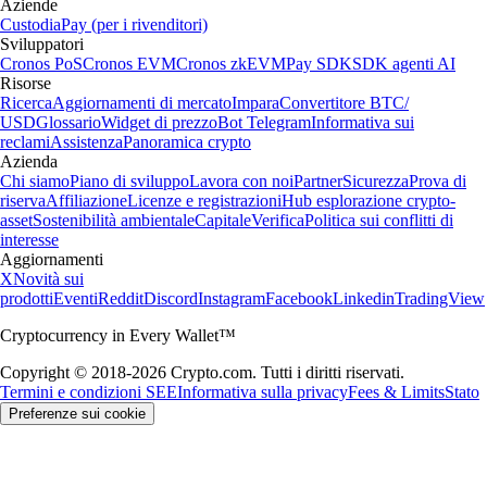
Aziende
Custodia
Pay (per i rivenditori)
Sviluppatori
Cronos PoS
Cronos EVM
Cronos zkEVM
Pay SDK
SDK agenti AI
Risorse
Ricerca
Aggiornamenti di mercato
Impara
Convertitore BTC/
USD
Glossario
Widget di prezzo
Bot Telegram
Informativa sui
reclami
Assistenza
Panoramica crypto
Azienda
Chi siamo
Piano di sviluppo
Lavora con noi
Partner
Sicurezza
Prova di
riserva
Affiliazione
Licenze e registrazioni
Hub esplorazione crypto-
asset
Sostenibilità ambientale
Capitale
Verifica
Politica sui conflitti di
interesse
Aggiornamenti
X
Novità sui
prodotti
Eventi
Reddit
Discord
Instagram
Facebook
Linkedin
TradingView
Cryptocurrency in Every Wallet™
Copyright © 2018-2026 Crypto.com. Tutti i diritti riservati.
Termini e condizioni SEE
Informativa sulla privacy
Fees & Limits
Stato
Preferenze sui cookie