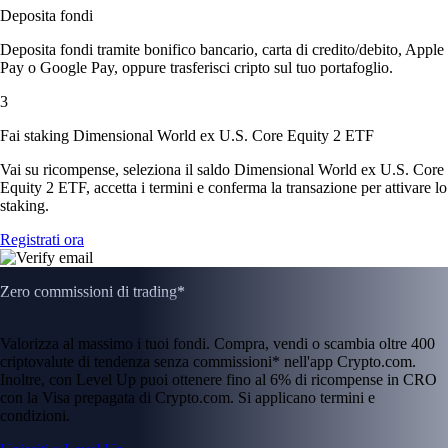
Deposita fondi
Deposita fondi tramite bonifico bancario, carta di credito/debito, Apple
Pay o Google Pay, oppure trasferisci cripto sul tuo portafoglio.
3
Fai staking Dimensional World ex U.S. Core Equity 2 ETF
Vai su ricompense, seleziona il saldo Dimensional World ex U.S. Core
Equity 2 ETF, accetta i termini e conferma la transazione per attivare lo
staking.
Registrati ora
Zero commissioni di trading*
Valorizza al massimo i tuoi fondi. Compra, vendi o scambia oltre 400
criptovalute di tendenza senza commissioni* nell'app Crypto.com.
Inoltre, con Level Up puoi ottenere fino al 6% di ricompense in CRO
con la Visa prepagata di Crypto.com. Si applicano termini e
condizioni.