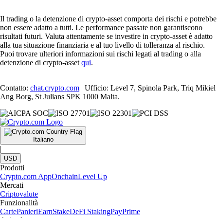
Il trading o la detenzione di crypto-asset comporta dei rischi e potrebbe
non essere adatto a tutti. Le performance passate non garantiscono
risultati futuri. Valuta attentamente se investire in crypto-asset è adatto
alla tua situazione finanziaria e al tuo livello di tolleranza al rischio.
Puoi trovare ulteriori informazioni sui rischi legati al trading o alla
detenzione di crypto-asset
qui
.
Contatto:
chat.crypto.com
| Ufficio: Level 7, Spinola Park, Triq Mikiel
Ang Borg, St Julians SPK 1000 Malta.
Italiano
|
USD
Prodotti
Crypto.com App
Onchain
Level Up
Mercati
Criptovalute
Funzionalità
Carte
Panieri
Earn
Stake
DeFi Staking
Pay
Prime