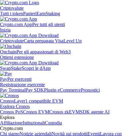
Criptovalute
Tutti i token
Panieri
Earn
Staking
Crypto.com App
Per tutti gli utenti
Inizia
Criptovalute
Carta prepagata Visa
Level Up
Onchain
Per gli appassionati di Web3
Ottieni estensione
Swap
Stake
Scopri le dApp
Pay
Per esercenti
Registrazione esercente
Pay Terminal
Pay SDK
Plugin eCommerce
Pronostici
Cronos
Layer1 compatibile EVM
Esplora Cronos
Cronos PoS
Cronos EVM
Cronos zkEVM
SDK agente AI
Esplora
Affiliazione
Istituzionali
Custodia
Crypto.com
Chi siamo
Notizie aziendali
Novità sui prodotti
Eventi
Lavora con