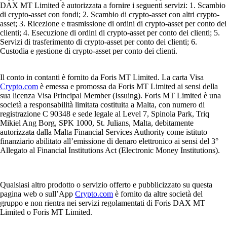
DAX MT Limited è autorizzata a fornire i seguenti servizi: 1. Scambio
di crypto-asset con fondi; 2. Scambio di crypto-asset con altri crypto-
asset; 3. Ricezione e trasmissione di ordini di crypto-asset per conto dei
clienti; 4. Esecuzione di ordini di crypto-asset per conto dei clienti; 5.
Servizi di trasferimento di crypto-asset per conto dei clienti; 6.
Custodia e gestione di crypto-asset per conto dei clienti.
Il conto in contanti è fornito da Foris MT Limited. La carta Visa
Crypto.com
è emessa e promossa da Foris MT Limited ai sensi della
sua licenza Visa Principal Member (Issuing). Foris MT Limited è una
società a responsabilità limitata costituita a Malta, con numero di
registrazione C 90348 e sede legale al Level 7, Spinola Park, Triq
Mikiel Ang Borg, SPK 1000, St. Julians, Malta, debitamente
autorizzata dalla Malta Financial Services Authority come istituto
finanziario abilitato all’emissione di denaro elettronico ai sensi del 3°
Allegato al Financial Institutions Act (Electronic Money Institutions).
Qualsiasi altro prodotto o servizio offerto e pubblicizzato su questa
pagina web o sull’App
Crypto.com
è fornito da altre società del
gruppo e non rientra nei servizi regolamentati di Foris DAX MT
Limited o Foris MT Limited.