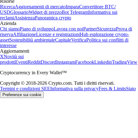
Risorse
Ricerca
Aggiornamenti di mercato
Impara
Convertitore BTC/
USD
Glossario
Widget di prezzo
Bot Telegram
Informativa sui
reclami
Assistenza
Panoramica crypto
Azienda
Chi siamo
Piano di sviluppo
Lavora con noi
Partner
Sicurezza
Prova di
riserva
Affiliazione
Licenze e registrazioni
Hub esplorazione crypto-
asset
Sostenibilità ambientale
Capitale
Verifica
Politica sui conflitti di
interesse
Aggiornamenti
X
Novità sui
prodotti
Eventi
Reddit
Discord
Instagram
Facebook
Linkedin
TradingView
Cryptocurrency in Every Wallet™
Copyright © 2018-2026 Crypto.com. Tutti i diritti riservati.
Termini e condizioni SEE
Informativa sulla privacy
Fees & Limits
Stato
Preferenze sui cookie