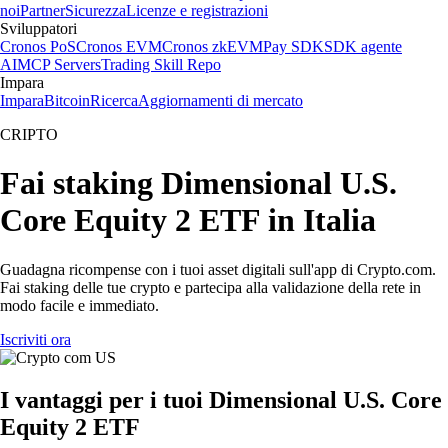
noi
Partner
Sicurezza
Licenze e registrazioni
Sviluppatori
Cronos PoS
Cronos EVM
Cronos zkEVM
Pay SDK
SDK agente
AI
MCP Servers
Trading Skill Repo
Impara
Impara
Bitcoin
Ricerca
Aggiornamenti di mercato
CRIPTO
Fai staking Dimensional U.S.
Core Equity 2 ETF in Italia
Guadagna ricompense con i tuoi asset digitali sull'app di Crypto.com.
Fai staking delle tue crypto e partecipa alla validazione della rete in
modo facile e immediato.
Iscriviti ora
I vantaggi per i tuoi Dimensional U.S. Core
Equity 2 ETF