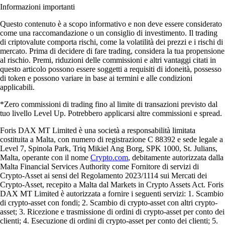
Informazioni importanti
Questo contenuto è a scopo informativo e non deve essere considerato
come una raccomandazione o un consiglio di investimento. Il trading
di criptovalute comporta rischi, come la volatilità dei prezzi e i rischi di
mercato. Prima di decidere di fare trading, considera la tua propensione
al rischio. Premi, riduzioni delle commissioni e altri vantaggi citati in
questo articolo possono essere soggetti a requisiti di idoneità, possesso
di token e possono variare in base ai termini e alle condizioni
applicabili.
*Zero commissioni di trading fino al limite di transazioni previsto dal
tuo livello Level Up. Potrebbero applicarsi altre commissioni e spread.
Foris DAX MT Limited è una società a responsabilità limitata
costituita a Malta, con numero di registrazione C 88392 e sede legale a
Level 7, Spinola Park, Triq Mikiel Ang Borg, SPK 1000, St. Julians,
Malta, operante con il nome
Crypto.com
, debitamente autorizzata dalla
Malta Financial Services Authority come Fornitore di servizi di
Crypto-Asset ai sensi del Regolamento 2023/1114 sui Mercati dei
Crypto-Asset, recepito a Malta dal Markets in Crypto Assets Act. Foris
DAX MT Limited è autorizzata a fornire i seguenti servizi: 1. Scambio
di crypto-asset con fondi; 2. Scambio di crypto-asset con altri crypto-
asset; 3. Ricezione e trasmissione di ordini di crypto-asset per conto dei
clienti; 4. Esecuzione di ordini di crypto-asset per conto dei clienti; 5.