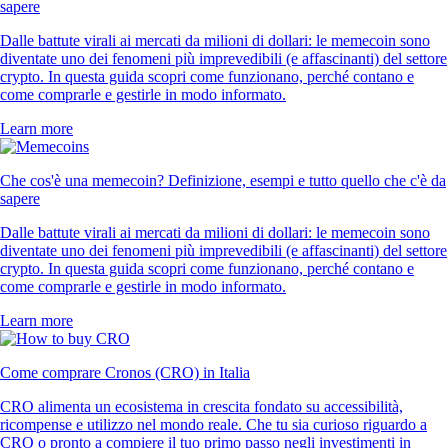
sapere
Dalle battute virali ai mercati da milioni di dollari: le memecoin sono
diventate uno dei fenomeni più imprevedibili (e affascinanti) del settore
crypto. In questa guida scopri come funzionano, perché contano e
come comprarle e gestirle in modo informato.
Learn more
Che cos'è una memecoin? Definizione, esempi e tutto quello che c'è da
sapere
Dalle battute virali ai mercati da milioni di dollari: le memecoin sono
diventate uno dei fenomeni più imprevedibili (e affascinanti) del settore
crypto. In questa guida scopri come funzionano, perché contano e
come comprarle e gestirle in modo informato.
Learn more
Come comprare Cronos (CRO) in Italia
CRO alimenta un ecosistema in crescita fondato su accessibilità,
ricompense e utilizzo nel mondo reale. Che tu sia curioso riguardo a
CRO o pronto a compiere il tuo primo passo negli investimenti in