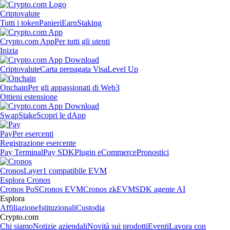
Criptovalute
Tutti i token
Panieri
Earn
Staking
Crypto.com App
Per tutti gli utenti
Inizia
Criptovalute
Carta prepagata Visa
Level Up
Onchain
Per gli appassionati di Web3
Ottieni estensione
Swap
Stake
Scopri le dApp
Pay
Per esercenti
Registrazione esercente
Pay Terminal
Pay SDK
Plugin eCommerce
Pronostici
Cronos
Layer1 compatibile EVM
Esplora Cronos
Cronos PoS
Cronos EVM
Cronos zkEVM
SDK agente AI
Esplora
Affiliazione
Istituzionali
Custodia
Crypto.com
Chi siamo
Notizie aziendali
Novità sui prodotti
Eventi
Lavora con