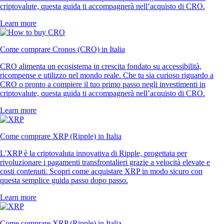
criptovalute, questa guida ti accompagnerà nell’acquisto di CRO.
Learn more
Come comprare Cronos (CRO) in Italia
CRO alimenta un ecosistema in crescita fondato su accessibilità,
ricompense e utilizzo nel mondo reale. Che tu sia curioso riguardo a
CRO o pronto a compiere il tuo primo passo negli investimenti in
criptovalute, questa guida ti accompagnerà nell’acquisto di CRO.
Learn more
Come comprare XRP (Ripple) in Italia
L'XRP è la criptovaluta innovativa di Ripple, progettata per
rivoluzionare i pagamenti transfrontalieri grazie a velocità elevate e
costi contenuti. Scopri come acquistare XRP in modo sicuro con
questa semplice guida passo dopo passo.
Learn more
Come comprare XRP (Ripple) in Italia