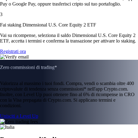
Pay o Google Pay, oppure trasferisci cripto sul tuo portafoglio.
3
Fai staking Dimensional U.S. Core Equity 2 ETF
Vai su ricompense, seleziona il saldo Dimensional U.S. Core Equity 2
ETF, accetta i termini e conferma la transazione per attivare lo staking.
Registrati ora
Zero commissioni di trading*
Valorizza al massimo i tuoi fondi. Compra, vendi o scambia oltre 400
criptovalute di tendenza senza commissioni* nell'app Crypto.com.
Inoltre, con Level Up puoi ottenere fino al 6% di ricompense in CRO
con la Visa prepagata di Crypto.com. Si applicano termini e
condizioni.
Unisciti a Level Up