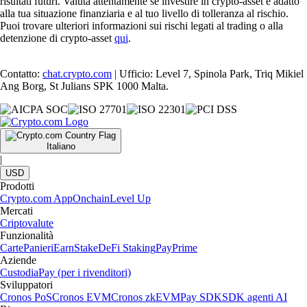
risultati futuri. Valuta attentamente se investire in crypto-asset è adatto
alla tua situazione finanziaria e al tuo livello di tolleranza al rischio.
Puoi trovare ulteriori informazioni sui rischi legati al trading o alla
detenzione di crypto-asset
qui
.
Contatto:
chat.crypto.com
| Ufficio: Level 7, Spinola Park, Triq Mikiel
Ang Borg, St Julians SPK 1000 Malta.
Italiano
|
USD
Prodotti
Crypto.com App
Onchain
Level Up
Mercati
Criptovalute
Funzionalità
Carte
Panieri
Earn
Stake
DeFi Staking
Pay
Prime
Aziende
Custodia
Pay (per i rivenditori)
Sviluppatori
Cronos PoS
Cronos EVM
Cronos zkEVM
Pay SDK
SDK agenti AI