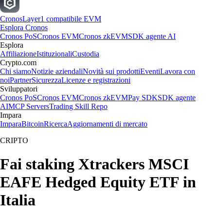
Cronos
Layer1 compatibile EVM
Esplora Cronos
Cronos PoS
Cronos EVM
Cronos zkEVM
SDK agente AI
Esplora
Affiliazione
Istituzionali
Custodia
Crypto.com
Chi siamo
Notizie aziendali
Novità sui prodotti
Eventi
Lavora con
noi
Partner
Sicurezza
Licenze e registrazioni
Sviluppatori
Cronos PoS
Cronos EVM
Cronos zkEVM
Pay SDK
SDK agente
AI
MCP Servers
Trading Skill Repo
Impara
Impara
Bitcoin
Ricerca
Aggiornamenti di mercato
CRIPTO
Fai staking Xtrackers MSCI
EAFE Hedged Equity ETF in
Italia