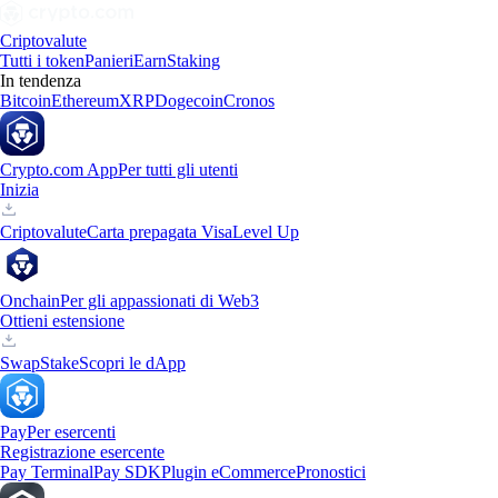
Criptovalute
Tutti i token
Panieri
Earn
Staking
In tendenza
Bitcoin
Ethereum
XRP
Dogecoin
Cronos
Crypto.com App
Per tutti gli utenti
Inizia
Criptovalute
Carta prepagata Visa
Level Up
Onchain
Per gli appassionati di Web3
Ottieni estensione
Swap
Stake
Scopri le dApp
Pay
Per esercenti
Registrazione esercente
Pay Terminal
Pay SDK
Plugin eCommerce
Pronostici