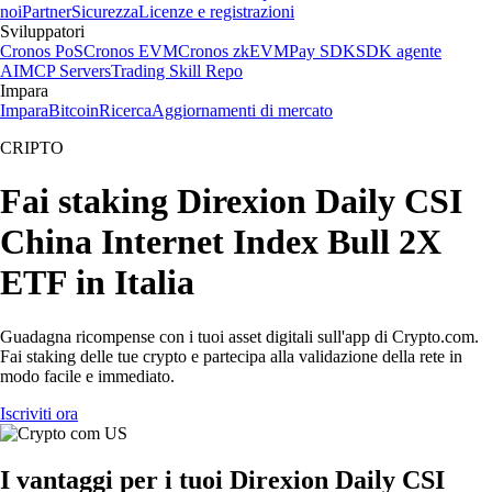
noi
Partner
Sicurezza
Licenze e registrazioni
Sviluppatori
Cronos PoS
Cronos EVM
Cronos zkEVM
Pay SDK
SDK agente
AI
MCP Servers
Trading Skill Repo
Impara
Impara
Bitcoin
Ricerca
Aggiornamenti di mercato
CRIPTO
Fai staking Direxion Daily CSI
China Internet Index Bull 2X
ETF in Italia
Guadagna ricompense con i tuoi asset digitali sull'app di Crypto.com.
Fai staking delle tue crypto e partecipa alla validazione della rete in
modo facile e immediato.
Iscriviti ora
I vantaggi per i tuoi Direxion Daily CSI