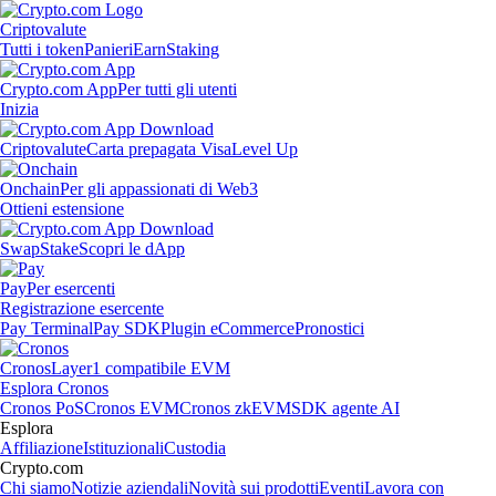
Criptovalute
Tutti i token
Panieri
Earn
Staking
Crypto.com App
Per tutti gli utenti
Inizia
Criptovalute
Carta prepagata Visa
Level Up
Onchain
Per gli appassionati di Web3
Ottieni estensione
Swap
Stake
Scopri le dApp
Pay
Per esercenti
Registrazione esercente
Pay Terminal
Pay SDK
Plugin eCommerce
Pronostici
Cronos
Layer1 compatibile EVM
Esplora Cronos
Cronos PoS
Cronos EVM
Cronos zkEVM
SDK agente AI
Esplora
Affiliazione
Istituzionali
Custodia
Crypto.com
Chi siamo
Notizie aziendali
Novità sui prodotti
Eventi
Lavora con