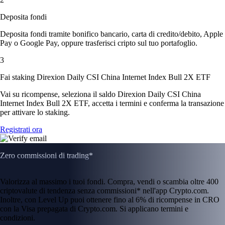
Deposita fondi
Deposita fondi tramite bonifico bancario, carta di credito/debito, Apple
Pay o Google Pay, oppure trasferisci cripto sul tuo portafoglio.
3
Fai staking Direxion Daily CSI China Internet Index Bull 2X ETF
Vai su ricompense, seleziona il saldo Direxion Daily CSI China
Internet Index Bull 2X ETF, accetta i termini e conferma la transazione
per attivare lo staking.
Registrati ora
Zero commissioni di trading*
Valorizza al massimo i tuoi fondi. Compra, vendi o scambia oltre 400
criptovalute di tendenza senza commissioni* nell'app Crypto.com.
Inoltre, con Level Up puoi ottenere fino al 6% di ricompense in CRO
con la Visa prepagata di Crypto.com. Si applicano termini e
condizioni.