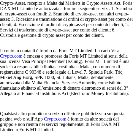
Crypto-Asset, recepito a Malta dal Markets in Crypto Assets Act. Foris
DAX MT Limited è autorizzata a fornire i seguenti servizi: 1. Scambio
di crypto-asset con fondi; 2. Scambio di crypto-asset con altri crypto-
asset; 3. Ricezione e trasmissione di ordini di crypto-asset per conto dei
clienti; 4. Esecuzione di ordini di crypto-asset per conto dei clienti; 5.
Servizi di trasferimento di crypto-asset per conto dei clienti; 6.
Custodia e gestione di crypto-asset per conto dei clienti.
Il conto in contanti è fornito da Foris MT Limited. La carta Visa
Crypto.com
è emessa e promossa da Foris MT Limited ai sensi della
sua licenza Visa Principal Member (Issuing). Foris MT Limited è una
società a responsabilità limitata costituita a Malta, con numero di
registrazione C 90348 e sede legale al Level 7, Spinola Park, Triq
Mikiel Ang Borg, SPK 1000, St. Julians, Malta, debitamente
autorizzata dalla Malta Financial Services Authority come istituto
finanziario abilitato all’emissione di denaro elettronico ai sensi del 3°
Allegato al Financial Institutions Act (Electronic Money Institutions).
Qualsiasi altro prodotto o servizio offerto e pubblicizzato su questa
pagina web o sull’App
Crypto.com
è fornito da altre società del
gruppo e non rientra nei servizi regolamentati di Foris DAX MT
Limited o Foris MT Limited.