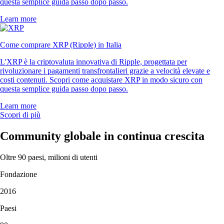
questa semplice guida passo dopo passo.
Learn more
Come comprare XRP (Ripple) in Italia
L'XRP è la criptovaluta innovativa di Ripple, progettata per
rivoluzionare i pagamenti transfrontalieri grazie a velocità elevate e
costi contenuti. Scopri come acquistare XRP in modo sicuro con
questa semplice guida passo dopo passo.
Learn more
Scopri di più
Community globale in continua crescita
Oltre 90 paesi, milioni di utenti
Fondazione
2016
Paesi