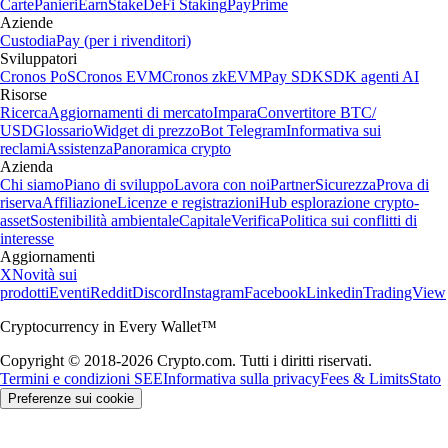
Carte
Panieri
Earn
Stake
DeFi Staking
Pay
Prime
Aziende
Custodia
Pay (per i rivenditori)
Sviluppatori
Cronos PoS
Cronos EVM
Cronos zkEVM
Pay SDK
SDK agenti AI
Risorse
Ricerca
Aggiornamenti di mercato
Impara
Convertitore BTC/
USD
Glossario
Widget di prezzo
Bot Telegram
Informativa sui
reclami
Assistenza
Panoramica crypto
Azienda
Chi siamo
Piano di sviluppo
Lavora con noi
Partner
Sicurezza
Prova di
riserva
Affiliazione
Licenze e registrazioni
Hub esplorazione crypto-
asset
Sostenibilità ambientale
Capitale
Verifica
Politica sui conflitti di
interesse
Aggiornamenti
X
Novità sui
prodotti
Eventi
Reddit
Discord
Instagram
Facebook
Linkedin
TradingView
Cryptocurrency in Every Wallet™
Copyright © 2018-2026 Crypto.com. Tutti i diritti riservati.
Termini e condizioni SEE
Informativa sulla privacy
Fees & Limits
Stato
Preferenze sui cookie