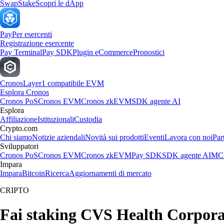
Swap
Stake
Scopri le dApp
Pay
Per esercenti
Registrazione esercente
Pay Terminal
Pay SDK
Plugin eCommerce
Pronostici
Cronos
Layer1 compatibile EVM
Esplora Cronos
Cronos PoS
Cronos EVM
Cronos zkEVM
SDK agente AI
Esplora
Affiliazione
Istituzionali
Custodia
Crypto.com
Chi siamo
Notizie aziendali
Novità sui prodotti
Eventi
Lavora con noi
Par
Sviluppatori
Cronos PoS
Cronos EVM
Cronos zkEVM
Pay SDK
SDK agente AI
MCP
Impara
Impara
Bitcoin
Ricerca
Aggiornamenti di mercato
CRIPTO
Fai staking CVS Health Corporat