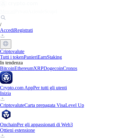
Mercati
Privati
Aziende
Scopri
/
Accedi
Registrati
Criptovalute
Tutti i token
Panieri
Earn
Staking
In tendenza
Bitcoin
Ethereum
XRP
Dogecoin
Cronos
Crypto.com App
Per tutti gli utenti
Inizia
Criptovalute
Carta prepagata Visa
Level Up
Onchain
Per gli appassionati di Web3
Ottieni estensione