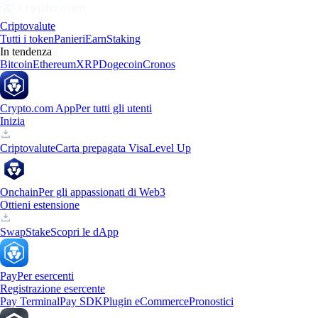
Criptovalute
Tutti i token
Panieri
Earn
Staking
In tendenza
Bitcoin
Ethereum
XRP
Dogecoin
Cronos
Crypto.com App
Per tutti gli utenti
Inizia
Criptovalute
Carta prepagata Visa
Level Up
Onchain
Per gli appassionati di Web3
Ottieni estensione
Swap
Stake
Scopri le dApp
Pay
Per esercenti
Registrazione esercente
Pay Terminal
Pay SDK
Plugin eCommerce
Pronostici