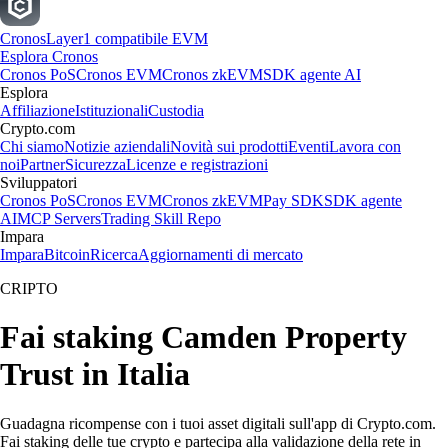
Cronos
Layer1 compatibile EVM
Esplora Cronos
Cronos PoS
Cronos EVM
Cronos zkEVM
SDK agente AI
Esplora
Affiliazione
Istituzionali
Custodia
Crypto.com
Chi siamo
Notizie aziendali
Novità sui prodotti
Eventi
Lavora con
noi
Partner
Sicurezza
Licenze e registrazioni
Sviluppatori
Cronos PoS
Cronos EVM
Cronos zkEVM
Pay SDK
SDK agente
AI
MCP Servers
Trading Skill Repo
Impara
Impara
Bitcoin
Ricerca
Aggiornamenti di mercato
CRIPTO
Fai staking Camden Property
Trust in Italia
Guadagna ricompense con i tuoi asset digitali sull'app di Crypto.com.
Fai staking delle tue crypto e partecipa alla validazione della rete in