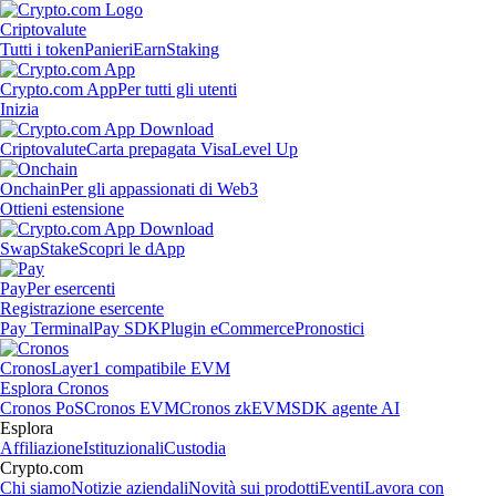
Criptovalute
Tutti i token
Panieri
Earn
Staking
Crypto.com App
Per tutti gli utenti
Inizia
Criptovalute
Carta prepagata Visa
Level Up
Onchain
Per gli appassionati di Web3
Ottieni estensione
Swap
Stake
Scopri le dApp
Pay
Per esercenti
Registrazione esercente
Pay Terminal
Pay SDK
Plugin eCommerce
Pronostici
Cronos
Layer1 compatibile EVM
Esplora Cronos
Cronos PoS
Cronos EVM
Cronos zkEVM
SDK agente AI
Esplora
Affiliazione
Istituzionali
Custodia
Crypto.com
Chi siamo
Notizie aziendali
Novità sui prodotti
Eventi
Lavora con