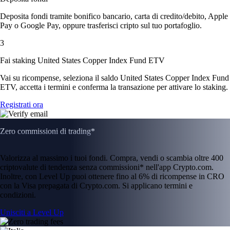
Deposita fondi tramite bonifico bancario, carta di credito/debito, Apple
Pay o Google Pay, oppure trasferisci cripto sul tuo portafoglio.
3
Fai staking United States Copper Index Fund ETV
Vai su ricompense, seleziona il saldo United States Copper Index Fund
ETV, accetta i termini e conferma la transazione per attivare lo staking.
Registrati ora
Zero commissioni di trading*
Valorizza al massimo i tuoi fondi. Compra, vendi o scambia oltre 400
criptovalute di tendenza senza commissioni* nell'app Crypto.com.
Inoltre, con Level Up puoi ottenere fino al 6% di ricompense in CRO
con la Visa prepagata di Crypto.com. Si applicano termini e
condizioni.
Unisciti a Level Up