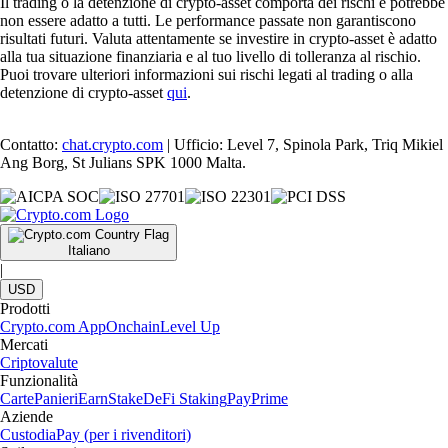
Il trading o la detenzione di crypto-asset comporta dei rischi e potrebbe
non essere adatto a tutti. Le performance passate non garantiscono
risultati futuri. Valuta attentamente se investire in crypto-asset è adatto
alla tua situazione finanziaria e al tuo livello di tolleranza al rischio.
Puoi trovare ulteriori informazioni sui rischi legati al trading o alla
detenzione di crypto-asset
qui
.
Contatto:
chat.crypto.com
| Ufficio: Level 7, Spinola Park, Triq Mikiel
Ang Borg, St Julians SPK 1000 Malta.
Italiano
|
USD
Prodotti
Crypto.com App
Onchain
Level Up
Mercati
Criptovalute
Funzionalità
Carte
Panieri
Earn
Stake
DeFi Staking
Pay
Prime
Aziende
Custodia
Pay (per i rivenditori)