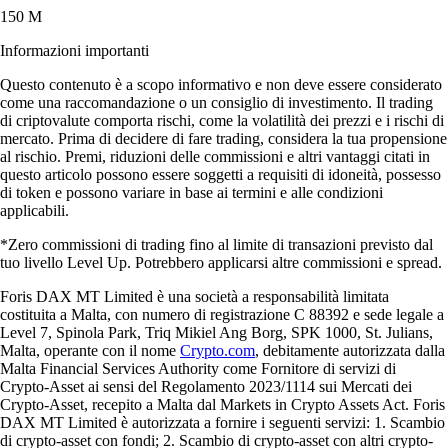
150 M
Informazioni importanti
Questo contenuto è a scopo informativo e non deve essere considerato
come una raccomandazione o un consiglio di investimento. Il trading
di criptovalute comporta rischi, come la volatilità dei prezzi e i rischi di
mercato. Prima di decidere di fare trading, considera la tua propensione
al rischio. Premi, riduzioni delle commissioni e altri vantaggi citati in
questo articolo possono essere soggetti a requisiti di idoneità, possesso
di token e possono variare in base ai termini e alle condizioni
applicabili.
*Zero commissioni di trading fino al limite di transazioni previsto dal
tuo livello Level Up. Potrebbero applicarsi altre commissioni e spread.
Foris DAX MT Limited è una società a responsabilità limitata
costituita a Malta, con numero di registrazione C 88392 e sede legale a
Level 7, Spinola Park, Triq Mikiel Ang Borg, SPK 1000, St. Julians,
Malta, operante con il nome
Crypto.com
, debitamente autorizzata dalla
Malta Financial Services Authority come Fornitore di servizi di
Crypto-Asset ai sensi del Regolamento 2023/1114 sui Mercati dei
Crypto-Asset, recepito a Malta dal Markets in Crypto Assets Act. Foris
DAX MT Limited è autorizzata a fornire i seguenti servizi: 1. Scambio
di crypto-asset con fondi; 2. Scambio di crypto-asset con altri crypto-