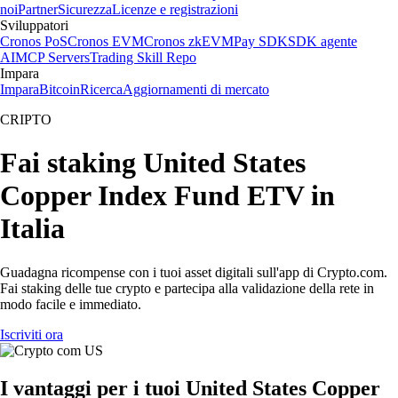
noi
Partner
Sicurezza
Licenze e registrazioni
Sviluppatori
Cronos PoS
Cronos EVM
Cronos zkEVM
Pay SDK
SDK agente
AI
MCP Servers
Trading Skill Repo
Impara
Impara
Bitcoin
Ricerca
Aggiornamenti di mercato
CRIPTO
Fai staking United States
Copper Index Fund ETV in
Italia
Guadagna ricompense con i tuoi asset digitali sull'app di Crypto.com.
Fai staking delle tue crypto e partecipa alla validazione della rete in
modo facile e immediato.
Iscriviti ora
I vantaggi per i tuoi United States Copper