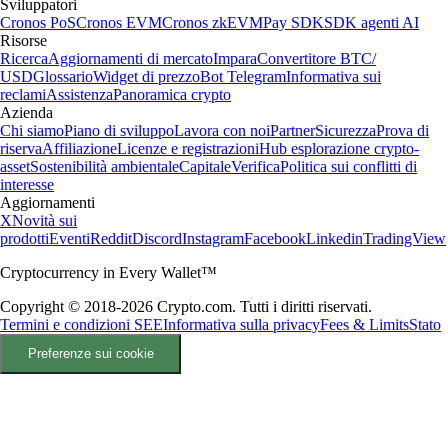
Sviluppatori
Cronos PoS
Cronos EVM
Cronos zkEVM
Pay SDK
SDK agenti AI
Risorse
Ricerca
Aggiornamenti di mercato
Impara
Convertitore BTC/
USD
Glossario
Widget di prezzo
Bot Telegram
Informativa sui
reclami
Assistenza
Panoramica crypto
Azienda
Chi siamo
Piano di sviluppo
Lavora con noi
Partner
Sicurezza
Prova di
riserva
Affiliazione
Licenze e registrazioni
Hub esplorazione crypto-
asset
Sostenibilità ambientale
Capitale
Verifica
Politica sui conflitti di
interesse
Aggiornamenti
X
Novità sui
prodotti
Eventi
Reddit
Discord
Instagram
Facebook
Linkedin
TradingView
Cryptocurrency in Every Wallet™
Copyright © 2018-2026 Crypto.com. Tutti i diritti riservati.
Termini e condizioni SEE
Informativa sulla privacy
Fees & Limits
Stato
Preferenze sui cookie