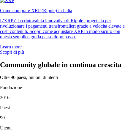
Come comprare XRP (Ripple) in Italia
L'XRP è la criptovaluta innovativa di Ripple, progettata per
rivoluzionare i pagamenti transfrontalieri grazie a velocità elevate e
costi contenuti. Scopri come acquistare XRP in modo sicuro con
questa semplice guida passo dopo passo.
Learn more
Scopri di più
Community globale in continua crescita
Oltre 90 paesi, milioni di utenti
Fondazione
2016
Paesi
90
Utenti