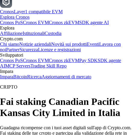
Cronos
Layer1 compatibile EVM
Esplora Cronos
Cronos PoS
Cronos EVM
Cronos zkEVM
SDK agente AI
Esplora
Affiliazione
Istituzionali
Custodia
Crypto.com
Chi siamo
Notizie aziendali
Novità sui prodotti
Eventi
Lavora con
noi
Partner
Sicurezza
Licenze e registrazioni
Sviluppatori
Cronos PoS
Cronos EVM
Cronos zkEVM
Pay SDK
SDK agente
AI
MCP Servers
Trading Skill Repo
Impara
Impara
Bitcoin
Ricerca
Aggiornamenti di mercato
CRIPTO
Fai staking Canadian Pacific
Kansas City Limited in Italia
Guadagna ricompense con i tuoi asset digitali sull'app di Crypto.com.
Fai staking delle tue crypto e partecipa alla validazione della rete in