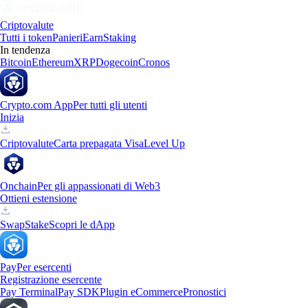
Criptovalute
Tutti i token
Panieri
Earn
Staking
In tendenza
Bitcoin
Ethereum
XRP
Dogecoin
Cronos
Crypto.com App
Per tutti gli utenti
Inizia
Criptovalute
Carta prepagata Visa
Level Up
Onchain
Per gli appassionati di Web3
Ottieni estensione
Swap
Stake
Scopri le dApp
Pay
Per esercenti
Registrazione esercente
Pay Terminal
Pay SDK
Plugin eCommerce
Pronostici