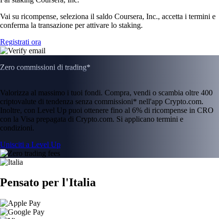
Vai su ricompense, seleziona il saldo Coursera, Inc., accetta i termini e
conferma la transazione per attivare lo staking.
Registrati ora
Zero commissioni di trading*
Valorizza al massimo i tuoi fondi. Compra, vendi o scambia oltre 400
criptovalute di tendenza senza commissioni* nell'app Crypto.com.
Inoltre, con Level Up puoi ottenere fino al 6% di ricompense in CRO
con la Visa prepagata di Crypto.com. Si applicano termini e
condizioni.
Unisciti a Level Up
Pensato per l'Italia