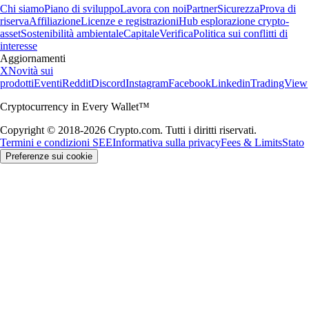
Chi siamo
Piano di sviluppo
Lavora con noi
Partner
Sicurezza
Prova di
riserva
Affiliazione
Licenze e registrazioni
Hub esplorazione crypto-
asset
Sostenibilità ambientale
Capitale
Verifica
Politica sui conflitti di
interesse
Aggiornamenti
X
Novità sui
prodotti
Eventi
Reddit
Discord
Instagram
Facebook
Linkedin
TradingView
Cryptocurrency in Every Wallet™
Copyright © 2018-2026 Crypto.com. Tutti i diritti riservati.
Termini e condizioni SEE
Informativa sulla privacy
Fees & Limits
Stato
Preferenze sui cookie