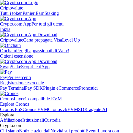
Criptovalute
Tutti i token
Panieri
Earn
Staking
Crypto.com App
Per tutti gli utenti
Inizia
Criptovalute
Carta prepagata Visa
Level Up
Onchain
Per gli appassionati di Web3
Ottieni estensione
Swap
Stake
Scopri le dApp
Pay
Per esercenti
Registrazione esercente
Pay Terminal
Pay SDK
Plugin eCommerce
Pronostici
Cronos
Layer1 compatibile EVM
Esplora Cronos
Cronos PoS
Cronos EVM
Cronos zkEVM
SDK agente AI
Esplora
Affiliazione
Istituzionali
Custodia
Crypto.com
Chi siamo
Notizie aziendali
Novità sui prodotti
Eventi
Lavora con