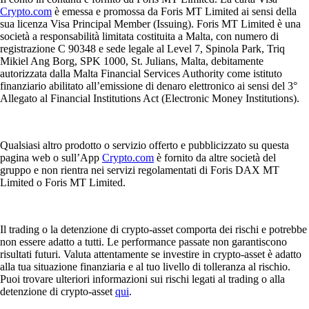
Crypto.com
è emessa e promossa da Foris MT Limited ai sensi della
sua licenza Visa Principal Member (Issuing). Foris MT Limited è una
società a responsabilità limitata costituita a Malta, con numero di
registrazione C 90348 e sede legale al Level 7, Spinola Park, Triq
Mikiel Ang Borg, SPK 1000, St. Julians, Malta, debitamente
autorizzata dalla Malta Financial Services Authority come istituto
finanziario abilitato all’emissione di denaro elettronico ai sensi del 3°
Allegato al Financial Institutions Act (Electronic Money Institutions).
Qualsiasi altro prodotto o servizio offerto e pubblicizzato su questa
pagina web o sull’App
Crypto.com
è fornito da altre società del
gruppo e non rientra nei servizi regolamentati di Foris DAX MT
Limited o Foris MT Limited.
Il trading o la detenzione di crypto-asset comporta dei rischi e potrebbe
non essere adatto a tutti. Le performance passate non garantiscono
risultati futuri. Valuta attentamente se investire in crypto-asset è adatto
alla tua situazione finanziaria e al tuo livello di tolleranza al rischio.
Puoi trovare ulteriori informazioni sui rischi legati al trading o alla
detenzione di crypto-asset
qui
.