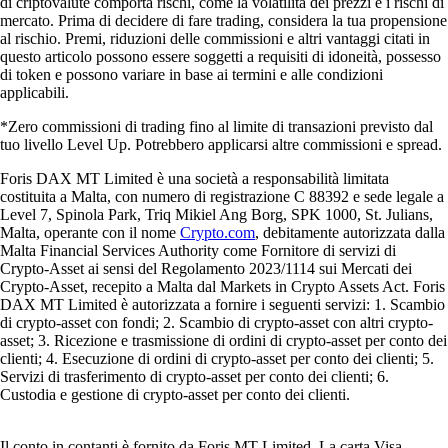
di criptovalute comporta rischi, come la volatilità dei prezzi e i rischi di
mercato. Prima di decidere di fare trading, considera la tua propensione
al rischio. Premi, riduzioni delle commissioni e altri vantaggi citati in
questo articolo possono essere soggetti a requisiti di idoneità, possesso
di token e possono variare in base ai termini e alle condizioni
applicabili.
*Zero commissioni di trading fino al limite di transazioni previsto dal
tuo livello Level Up. Potrebbero applicarsi altre commissioni e spread.
Foris DAX MT Limited è una società a responsabilità limitata
costituita a Malta, con numero di registrazione C 88392 e sede legale a
Level 7, Spinola Park, Triq Mikiel Ang Borg, SPK 1000, St. Julians,
Malta, operante con il nome
Crypto.com
, debitamente autorizzata dalla
Malta Financial Services Authority come Fornitore di servizi di
Crypto-Asset ai sensi del Regolamento 2023/1114 sui Mercati dei
Crypto-Asset, recepito a Malta dal Markets in Crypto Assets Act. Foris
DAX MT Limited è autorizzata a fornire i seguenti servizi: 1. Scambio
di crypto-asset con fondi; 2. Scambio di crypto-asset con altri crypto-
asset; 3. Ricezione e trasmissione di ordini di crypto-asset per conto dei
clienti; 4. Esecuzione di ordini di crypto-asset per conto dei clienti; 5.
Servizi di trasferimento di crypto-asset per conto dei clienti; 6.
Custodia e gestione di crypto-asset per conto dei clienti.
Il conto in contanti è fornito da Foris MT Limited. La carta Visa