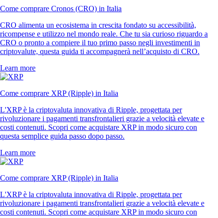
Come comprare Cronos (CRO) in Italia
CRO alimenta un ecosistema in crescita fondato su accessibilità,
ricompense e utilizzo nel mondo reale. Che tu sia curioso riguardo a
CRO o pronto a compiere il tuo primo passo negli investimenti in
criptovalute, questa guida ti accompagnerà nell’acquisto di CRO.
Learn more
Come comprare XRP (Ripple) in Italia
L'XRP è la criptovaluta innovativa di Ripple, progettata per
rivoluzionare i pagamenti transfrontalieri grazie a velocità elevate e
costi contenuti. Scopri come acquistare XRP in modo sicuro con
questa semplice guida passo dopo passo.
Learn more
Come comprare XRP (Ripple) in Italia
L'XRP è la criptovaluta innovativa di Ripple, progettata per
rivoluzionare i pagamenti transfrontalieri grazie a velocità elevate e
costi contenuti. Scopri come acquistare XRP in modo sicuro con