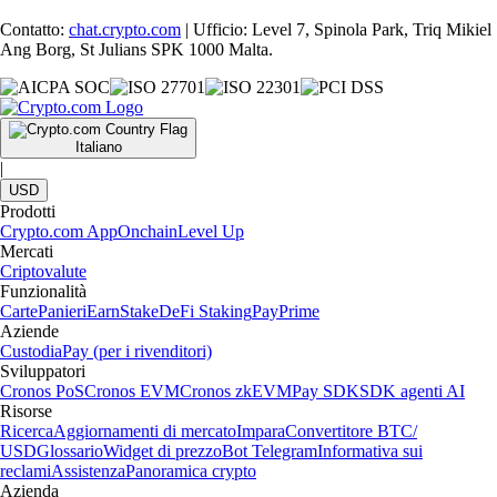
Contatto:
chat.crypto.com
| Ufficio: Level 7, Spinola Park, Triq Mikiel
Ang Borg, St Julians SPK 1000 Malta.
Italiano
|
USD
Prodotti
Crypto.com App
Onchain
Level Up
Mercati
Criptovalute
Funzionalità
Carte
Panieri
Earn
Stake
DeFi Staking
Pay
Prime
Aziende
Custodia
Pay (per i rivenditori)
Sviluppatori
Cronos PoS
Cronos EVM
Cronos zkEVM
Pay SDK
SDK agenti AI
Risorse
Ricerca
Aggiornamenti di mercato
Impara
Convertitore BTC/
USD
Glossario
Widget di prezzo
Bot Telegram
Informativa sui
reclami
Assistenza
Panoramica crypto
Azienda