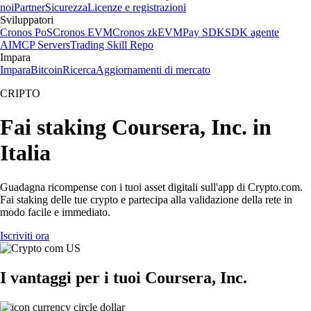
noi
Partner
Sicurezza
Licenze e registrazioni
Sviluppatori
Cronos PoS
Cronos EVM
Cronos zkEVM
Pay SDK
SDK agente
AI
MCP Servers
Trading Skill Repo
Impara
Impara
Bitcoin
Ricerca
Aggiornamenti di mercato
CRIPTO
Fai staking Coursera, Inc. in
Italia
Guadagna ricompense con i tuoi asset digitali sull'app di Crypto.com.
Fai staking delle tue crypto e partecipa alla validazione della rete in
modo facile e immediato.
Iscriviti ora
I vantaggi per i tuoi Coursera, Inc.