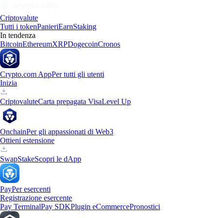
Criptovalute
Tutti i token
Panieri
Earn
Staking
In tendenza
Bitcoin
Ethereum
XRP
Dogecoin
Cronos
Crypto.com App
Per tutti gli utenti
Inizia
Criptovalute
Carta prepagata Visa
Level Up
Onchain
Per gli appassionati di Web3
Ottieni estensione
Swap
Stake
Scopri le dApp
Pay
Per esercenti
Registrazione esercente
Pay Terminal
Pay SDK
Plugin eCommerce
Pronostici