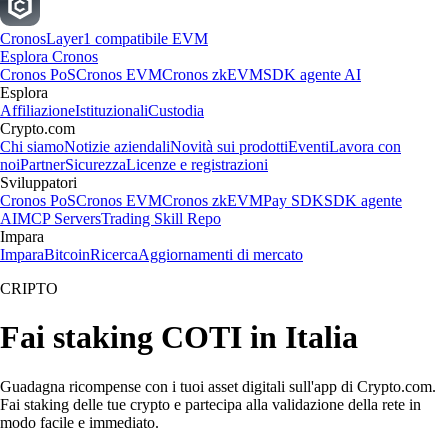
Cronos
Layer1 compatibile EVM
Esplora Cronos
Cronos PoS
Cronos EVM
Cronos zkEVM
SDK agente AI
Esplora
Affiliazione
Istituzionali
Custodia
Crypto.com
Chi siamo
Notizie aziendali
Novità sui prodotti
Eventi
Lavora con
noi
Partner
Sicurezza
Licenze e registrazioni
Sviluppatori
Cronos PoS
Cronos EVM
Cronos zkEVM
Pay SDK
SDK agente
AI
MCP Servers
Trading Skill Repo
Impara
Impara
Bitcoin
Ricerca
Aggiornamenti di mercato
CRIPTO
Fai staking COTI in Italia
Guadagna ricompense con i tuoi asset digitali sull'app di Crypto.com.
Fai staking delle tue crypto e partecipa alla validazione della rete in
modo facile e immediato.