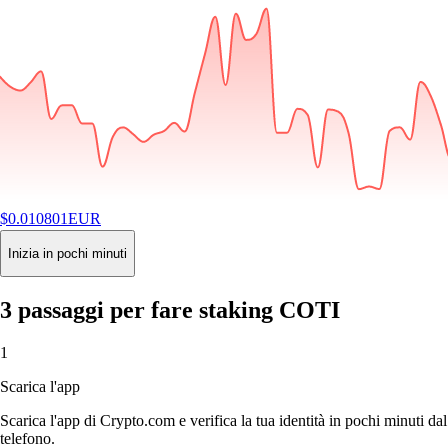
$
0.010801
EUR
-2.92
%
24H
Buy
Inizia in pochi minuti
3 passaggi per fare staking COTI
1
Scarica l'app
Scarica l'app di Crypto.com e verifica la tua identità in pochi minuti dal
telefono.