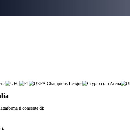
alia
attaforma ti consente di:
i).