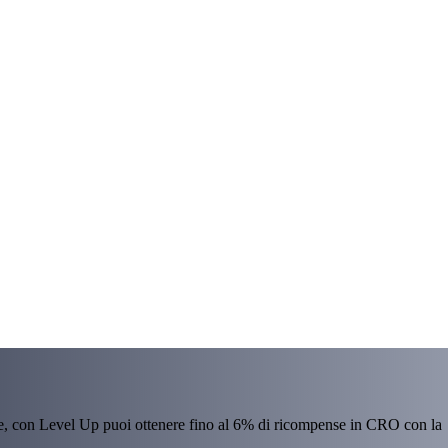
re, con Level Up puoi ottenere fino al 6% di ricompense in CRO con la