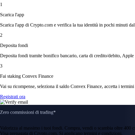
1
Scarica l'app
Scarica l'app di Crypto.com e verifica la tua identità in pochi minuti dal
2
Deposita fondi
Deposita fondi tramite bonifico bancario, carta di credito/debito, Apple
3
Fai staking Convex Finance
Vai su ricompense, seleziona il saldo Convex Finance, accetta i termini 
Registrati ora
Zero commissioni di trading*
Valorizza al massimo i tuoi fondi. Compra, vendi o scambia oltre 400 
Visa prepagata di Crypto.com. Si applicano termini e condizioni.