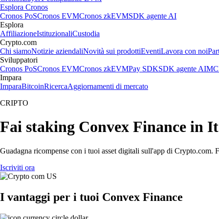
Esplora Cronos
Cronos PoS
Cronos EVM
Cronos zkEVM
SDK agente AI
Esplora
Affiliazione
Istituzionali
Custodia
Crypto.com
Chi siamo
Notizie aziendali
Novità sui prodotti
Eventi
Lavora con noi
Par
Sviluppatori
Cronos PoS
Cronos EVM
Cronos zkEVM
Pay SDK
SDK agente AI
MCP
Impara
Impara
Bitcoin
Ricerca
Aggiornamenti di mercato
CRIPTO
Fai staking Convex Finance in It
Guadagna ricompense con i tuoi asset digitali sull'app di Crypto.com. Fa
Iscriviti ora
I vantaggi per i tuoi Convex Finance