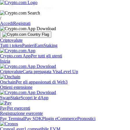
Mercati
Privati
Aziende
Scopri
/
Accedi
Registrati
Criptovalute
Tutti i token
Panieri
Earn
Staking
Crypto.com App
Per tutti gli utenti
Inizia
Criptovalute
Carta prepagata Visa
Level Up
Onchain
Per gli appassionati di Web3
Ottieni estensione
Swap
Stake
Scopri le dApp
Pay
Per esercenti
Registrazione esercente
Pay Terminal
Pay SDK
Plugin eCommerce
Pronostici
Cronos
Layer1 compatibile EVM