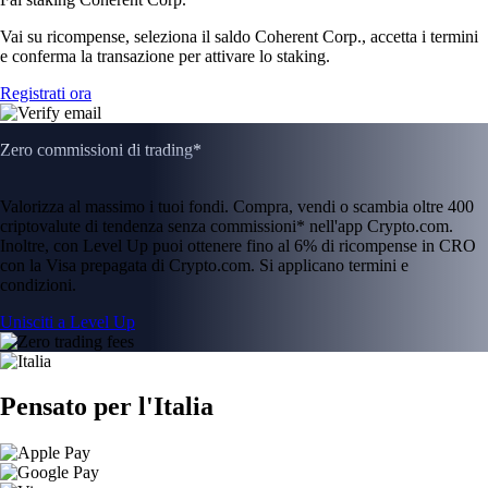
Vai su ricompense, seleziona il saldo Coherent Corp., accetta i termini
e conferma la transazione per attivare lo staking.
Registrati ora
Zero commissioni di trading*
Valorizza al massimo i tuoi fondi. Compra, vendi o scambia oltre 400
criptovalute di tendenza senza commissioni* nell'app Crypto.com.
Inoltre, con Level Up puoi ottenere fino al 6% di ricompense in CRO
con la Visa prepagata di Crypto.com. Si applicano termini e
condizioni.
Unisciti a Level Up
Pensato per l'Italia