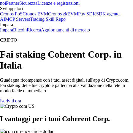
noi
Partner
Sicurezza
Licenze e registrazioni
Sviluppatori
Cronos PoS
Cronos EVM
Cronos zkEVM
Pay SDK
SDK agente
AI
MCP Servers
Trading Skill Repo
Impara
Impara
Bitcoin
Ricerca
Aggiornamenti di mercato
CRIPTO
Fai staking Coherent Corp. in
Italia
Guadagna ricompense con i tuoi asset digitali sull'app di Crypto.com.
Fai staking delle tue crypto e partecipa alla validazione della rete in
modo facile e immediato.
Iscriviti ora
I vantaggi per i tuoi Coherent Corp.