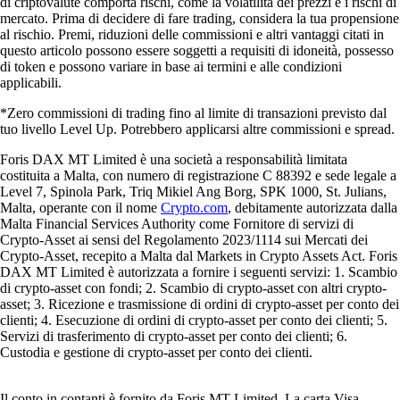
di criptovalute comporta rischi, come la volatilità dei prezzi e i rischi di
mercato. Prima di decidere di fare trading, considera la tua propensione
al rischio. Premi, riduzioni delle commissioni e altri vantaggi citati in
questo articolo possono essere soggetti a requisiti di idoneità, possesso
di token e possono variare in base ai termini e alle condizioni
applicabili.
*Zero commissioni di trading fino al limite di transazioni previsto dal
tuo livello Level Up. Potrebbero applicarsi altre commissioni e spread.
Foris DAX MT Limited è una società a responsabilità limitata
costituita a Malta, con numero di registrazione C 88392 e sede legale a
Level 7, Spinola Park, Triq Mikiel Ang Borg, SPK 1000, St. Julians,
Malta, operante con il nome
Crypto.com
, debitamente autorizzata dalla
Malta Financial Services Authority come Fornitore di servizi di
Crypto-Asset ai sensi del Regolamento 2023/1114 sui Mercati dei
Crypto-Asset, recepito a Malta dal Markets in Crypto Assets Act. Foris
DAX MT Limited è autorizzata a fornire i seguenti servizi: 1. Scambio
di crypto-asset con fondi; 2. Scambio di crypto-asset con altri crypto-
asset; 3. Ricezione e trasmissione di ordini di crypto-asset per conto dei
clienti; 4. Esecuzione di ordini di crypto-asset per conto dei clienti; 5.
Servizi di trasferimento di crypto-asset per conto dei clienti; 6.
Custodia e gestione di crypto-asset per conto dei clienti.
Il conto in contanti è fornito da Foris MT Limited. La carta Visa