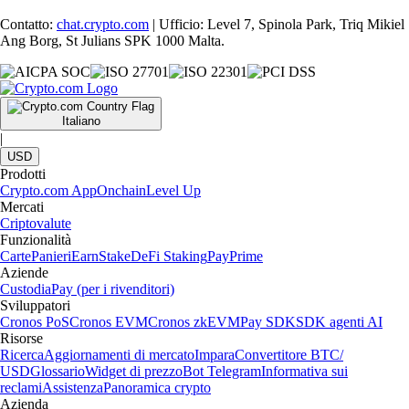
Contatto:
chat.crypto.com
| Ufficio: Level 7, Spinola Park, Triq Mikiel
Ang Borg, St Julians SPK 1000 Malta.
Italiano
|
USD
Prodotti
Crypto.com App
Onchain
Level Up
Mercati
Criptovalute
Funzionalità
Carte
Panieri
Earn
Stake
DeFi Staking
Pay
Prime
Aziende
Custodia
Pay (per i rivenditori)
Sviluppatori
Cronos PoS
Cronos EVM
Cronos zkEVM
Pay SDK
SDK agenti AI
Risorse
Ricerca
Aggiornamenti di mercato
Impara
Convertitore BTC/
USD
Glossario
Widget di prezzo
Bot Telegram
Informativa sui
reclami
Assistenza
Panoramica crypto
Azienda