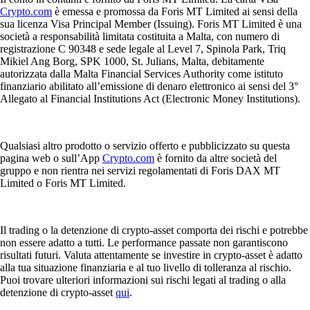
Crypto.com
è emessa e promossa da Foris MT Limited ai sensi della
sua licenza Visa Principal Member (Issuing). Foris MT Limited è una
società a responsabilità limitata costituita a Malta, con numero di
registrazione C 90348 e sede legale al Level 7, Spinola Park, Triq
Mikiel Ang Borg, SPK 1000, St. Julians, Malta, debitamente
autorizzata dalla Malta Financial Services Authority come istituto
finanziario abilitato all’emissione di denaro elettronico ai sensi del 3°
Allegato al Financial Institutions Act (Electronic Money Institutions).
Qualsiasi altro prodotto o servizio offerto e pubblicizzato su questa
pagina web o sull’App
Crypto.com
è fornito da altre società del
gruppo e non rientra nei servizi regolamentati di Foris DAX MT
Limited o Foris MT Limited.
Il trading o la detenzione di crypto-asset comporta dei rischi e potrebbe
non essere adatto a tutti. Le performance passate non garantiscono
risultati futuri. Valuta attentamente se investire in crypto-asset è adatto
alla tua situazione finanziaria e al tuo livello di tolleranza al rischio.
Puoi trovare ulteriori informazioni sui rischi legati al trading o alla
detenzione di crypto-asset
qui
.