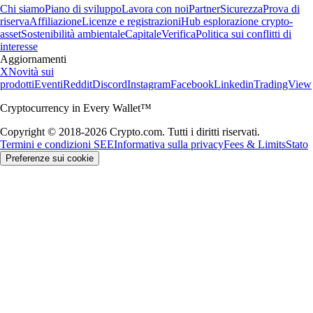
Chi siamo
Piano di sviluppo
Lavora con noi
Partner
Sicurezza
Prova di
riserva
Affiliazione
Licenze e registrazioni
Hub esplorazione crypto-
asset
Sostenibilità ambientale
Capitale
Verifica
Politica sui conflitti di
interesse
Aggiornamenti
X
Novità sui
prodotti
Eventi
Reddit
Discord
Instagram
Facebook
Linkedin
TradingView
Cryptocurrency in Every Wallet™
Copyright © 2018-2026 Crypto.com. Tutti i diritti riservati.
Termini e condizioni SEE
Informativa sulla privacy
Fees & Limits
Stato
Preferenze sui cookie