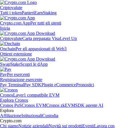
Criptovalute
Tutti i token
Panieri
Earn
Staking
Crypto.com App
Per tutti gli utenti
Inizia
Criptovalute
Carta prepagata Visa
Level Up
Onchain
Per gli appassionati di Web3
Ottieni estensione
Swap
Stake
Scopri le dApp
Pay
Per esercenti
Registrazione esercente
Pay Terminal
Pay SDK
Plugin eCommerce
Pronostici
Cronos
Layer1 compatibile EVM
Esplora Cronos
Cronos PoS
Cronos EVM
Cronos zkEVM
SDK agente AI
Esplora
Affiliazione
Istituzionali
Custodia
Crypto.com
Chi siamo
Notizie aziendali
Novità sui prodotti
Eventi
Lavora con