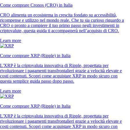
Come comprare Cronos (CRO) in Italia
CRO alimenta un ecosistema in crescita fondato su accessibilità,
ricompense e utilizzo nel mondo reale. Che tu sia curioso riguardo a
CRO o pronto a compiere il tuo primo passo negli investimenti in
criptovalute, questa guida ti accompagnerà nell’acquisto di CRO.
Learn more
Come comprare XRP (Ripple) in Italia
L'XRP è la criptovaluta innovativa di Ripple, progettata per
rivoluzionare i pagamenti transfrontalieri grazie a velocità elevate e
costi contenuti. Scopri come acquistare XRP in modo sicuro con
questa semplice guida passo dopo passo.
Learn more
Come comprare XRP (Ripple) in Italia
L'XRP è la criptovaluta innovativa di Ripple, progettata per
rivoluzionare i pagamenti transfrontalieri grazie a velocità elevate e
costi contenuti. Scopri come acquistare XRP in modo sicuro con