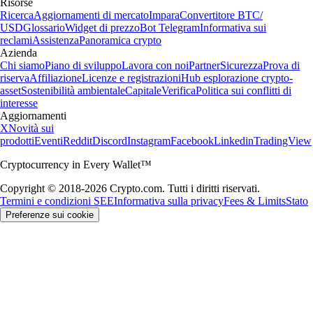
Risorse
Ricerca
Aggiornamenti di mercato
Impara
Convertitore BTC/
USD
Glossario
Widget di prezzo
Bot Telegram
Informativa sui
reclami
Assistenza
Panoramica crypto
Azienda
Chi siamo
Piano di sviluppo
Lavora con noi
Partner
Sicurezza
Prova di
riserva
Affiliazione
Licenze e registrazioni
Hub esplorazione crypto-
asset
Sostenibilità ambientale
Capitale
Verifica
Politica sui conflitti di
interesse
Aggiornamenti
X
Novità sui
prodotti
Eventi
Reddit
Discord
Instagram
Facebook
Linkedin
TradingView
Cryptocurrency in Every Wallet™
Copyright © 2018-2026 Crypto.com. Tutti i diritti riservati.
Termini e condizioni SEE
Informativa sulla privacy
Fees & Limits
Stato
Preferenze sui cookie