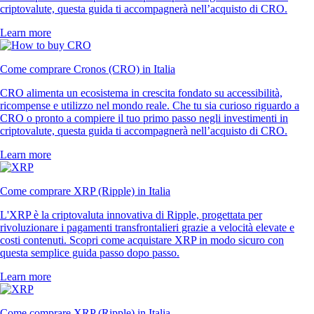
criptovalute, questa guida ti accompagnerà nell’acquisto di CRO.
Learn more
Come comprare Cronos (CRO) in Italia
CRO alimenta un ecosistema in crescita fondato su accessibilità,
ricompense e utilizzo nel mondo reale. Che tu sia curioso riguardo a
CRO o pronto a compiere il tuo primo passo negli investimenti in
criptovalute, questa guida ti accompagnerà nell’acquisto di CRO.
Learn more
Come comprare XRP (Ripple) in Italia
L'XRP è la criptovaluta innovativa di Ripple, progettata per
rivoluzionare i pagamenti transfrontalieri grazie a velocità elevate e
costi contenuti. Scopri come acquistare XRP in modo sicuro con
questa semplice guida passo dopo passo.
Learn more
Come comprare XRP (Ripple) in Italia