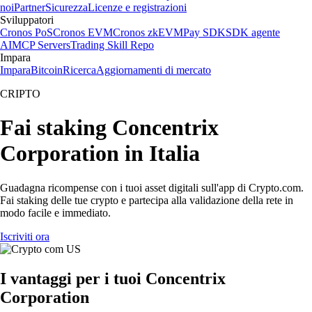
noi
Partner
Sicurezza
Licenze e registrazioni
Sviluppatori
Cronos PoS
Cronos EVM
Cronos zkEVM
Pay SDK
SDK agente
AI
MCP Servers
Trading Skill Repo
Impara
Impara
Bitcoin
Ricerca
Aggiornamenti di mercato
CRIPTO
Fai staking Concentrix
Corporation in Italia
Guadagna ricompense con i tuoi asset digitali sull'app di Crypto.com.
Fai staking delle tue crypto e partecipa alla validazione della rete in
modo facile e immediato.
Iscriviti ora
I vantaggi per i tuoi Concentrix
Corporation