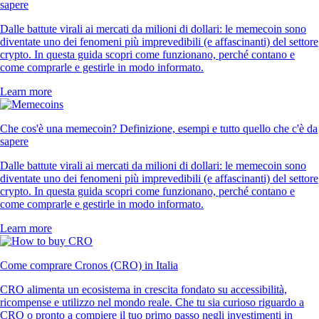
sapere
Dalle battute virali ai mercati da milioni di dollari: le memecoin sono
diventate uno dei fenomeni più imprevedibili (e affascinanti) del settore
crypto. In questa guida scopri come funzionano, perché contano e
come comprarle e gestirle in modo informato.
Learn more
Che cos'è una memecoin? Definizione, esempi e tutto quello che c'è da
sapere
Dalle battute virali ai mercati da milioni di dollari: le memecoin sono
diventate uno dei fenomeni più imprevedibili (e affascinanti) del settore
crypto. In questa guida scopri come funzionano, perché contano e
come comprarle e gestirle in modo informato.
Learn more
Come comprare Cronos (CRO) in Italia
CRO alimenta un ecosistema in crescita fondato su accessibilità,
ricompense e utilizzo nel mondo reale. Che tu sia curioso riguardo a
CRO o pronto a compiere il tuo primo passo negli investimenti in