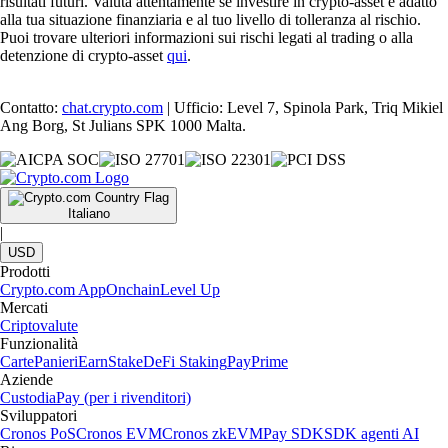
risultati futuri. Valuta attentamente se investire in crypto-asset è adatto
alla tua situazione finanziaria e al tuo livello di tolleranza al rischio.
Puoi trovare ulteriori informazioni sui rischi legati al trading o alla
detenzione di crypto-asset
qui
.
Contatto:
chat.crypto.com
| Ufficio: Level 7, Spinola Park, Triq Mikiel
Ang Borg, St Julians SPK 1000 Malta.
Italiano
|
USD
Prodotti
Crypto.com App
Onchain
Level Up
Mercati
Criptovalute
Funzionalità
Carte
Panieri
Earn
Stake
DeFi Staking
Pay
Prime
Aziende
Custodia
Pay (per i rivenditori)
Sviluppatori
Cronos PoS
Cronos EVM
Cronos zkEVM
Pay SDK
SDK agenti AI