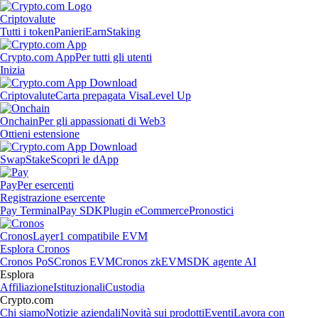
Criptovalute
Tutti i token
Panieri
Earn
Staking
Crypto.com App
Per tutti gli utenti
Inizia
Criptovalute
Carta prepagata Visa
Level Up
Onchain
Per gli appassionati di Web3
Ottieni estensione
Swap
Stake
Scopri le dApp
Pay
Per esercenti
Registrazione esercente
Pay Terminal
Pay SDK
Plugin eCommerce
Pronostici
Cronos
Layer1 compatibile EVM
Esplora Cronos
Cronos PoS
Cronos EVM
Cronos zkEVM
SDK agente AI
Esplora
Affiliazione
Istituzionali
Custodia
Crypto.com
Chi siamo
Notizie aziendali
Novità sui prodotti
Eventi
Lavora con