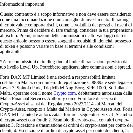
Informazioni importanti
Questo contenuto è a scopo informativo e non deve essere considerato
come una raccomandazione o un consiglio di investimento. Il trading
di criptovalute comporta rischi, come la volatilità dei prezzi e i rischi di
mercato. Prima di decidere di fare trading, considera la tua propensione
al rischio. Premi, riduzioni delle commissioni e altri vantaggi citati in
questo articolo possono essere soggetti a requisiti di idoneità, possesso
di token e possono variare in base ai termini e alle condizioni
applicabili.
*Zero commissioni di trading fino al limite di transazioni previsto dal
tuo livello Level Up. Potrebbero applicarsi altre commissioni e spread.
Foris DAX MT Limited è una società a responsabilità limitata
costituita a Malta, con numero di registrazione C 88392 e sede legale a
Level 7, Spinola Park, Triq Mikiel Ang Borg, SPK 1000, St. Julians,
Malta, operante con il nome
Crypto.com
, debitamente autorizzata dalla
Malta Financial Services Authority come Fornitore di servizi di
Crypto-Asset ai sensi del Regolamento 2023/1114 sui Mercati dei
Crypto-Asset, recepito a Malta dal Markets in Crypto Assets Act. Foris
DAX MT Limited è autorizzata a fornire i seguenti servizi: 1. Scambio
di crypto-asset con fondi; 2. Scambio di crypto-asset con altri crypto-
asset; 3. Ricezione e trasmissione di ordini di crypto-asset per conto dei
clienti; 4. Esecuzione di ordini di crypto-asset per conto dei clienti; 5.