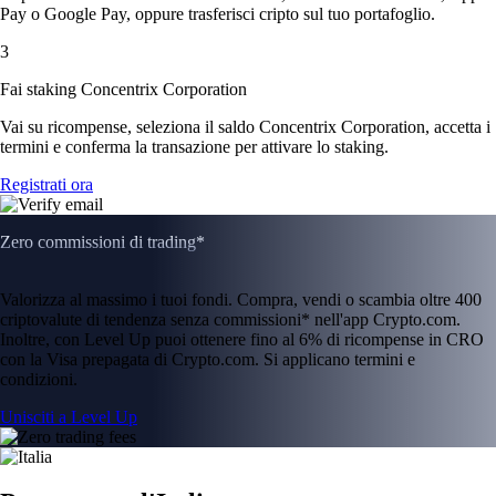
Pay o Google Pay, oppure trasferisci cripto sul tuo portafoglio.
3
Fai staking Concentrix Corporation
Vai su ricompense, seleziona il saldo Concentrix Corporation, accetta i
termini e conferma la transazione per attivare lo staking.
Registrati ora
Zero commissioni di trading*
Valorizza al massimo i tuoi fondi. Compra, vendi o scambia oltre 400
criptovalute di tendenza senza commissioni* nell'app Crypto.com.
Inoltre, con Level Up puoi ottenere fino al 6% di ricompense in CRO
con la Visa prepagata di Crypto.com. Si applicano termini e
condizioni.
Unisciti a Level Up