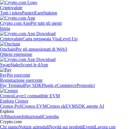
Criptovalute
Tutti i token
Panieri
Earn
Staking
Crypto.com App
Per tutti gli utenti
Inizia
Criptovalute
Carta prepagata Visa
Level Up
Onchain
Per gli appassionati di Web3
Ottieni estensione
Swap
Stake
Scopri le dApp
Pay
Per esercenti
Registrazione esercente
Pay Terminal
Pay SDK
Plugin eCommerce
Pronostici
Cronos
Layer1 compatibile EVM
Esplora Cronos
Cronos PoS
Cronos EVM
Cronos zkEVM
SDK agente AI
Esplora
Affiliazione
Istituzionali
Custodia
Crypto.com
Chi siamo
Notizie aziendali
Novità sui prodotti
Eventi
Lavora con