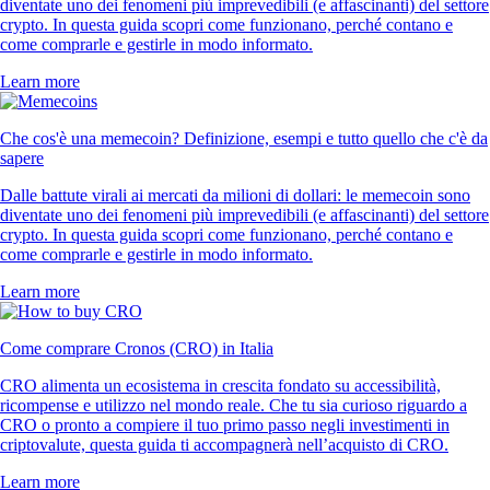
diventate uno dei fenomeni più imprevedibili (e affascinanti) del settore
crypto. In questa guida scopri come funzionano, perché contano e
come comprarle e gestirle in modo informato.
Learn more
Che cos'è una memecoin? Definizione, esempi e tutto quello che c'è da
sapere
Dalle battute virali ai mercati da milioni di dollari: le memecoin sono
diventate uno dei fenomeni più imprevedibili (e affascinanti) del settore
crypto. In questa guida scopri come funzionano, perché contano e
come comprarle e gestirle in modo informato.
Learn more
Come comprare Cronos (CRO) in Italia
CRO alimenta un ecosistema in crescita fondato su accessibilità,
ricompense e utilizzo nel mondo reale. Che tu sia curioso riguardo a
CRO o pronto a compiere il tuo primo passo negli investimenti in
criptovalute, questa guida ti accompagnerà nell’acquisto di CRO.
Learn more