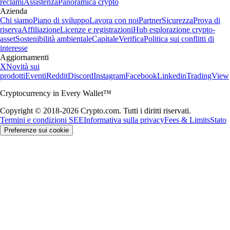
reclami
Assistenza
Panoramica crypto
Azienda
Chi siamo
Piano di sviluppo
Lavora con noi
Partner
Sicurezza
Prova di
riserva
Affiliazione
Licenze e registrazioni
Hub esplorazione crypto-
asset
Sostenibilità ambientale
Capitale
Verifica
Politica sui conflitti di
interesse
Aggiornamenti
X
Novità sui
prodotti
Eventi
Reddit
Discord
Instagram
Facebook
Linkedin
TradingView
Cryptocurrency in Every Wallet™
Copyright © 2018-2026 Crypto.com. Tutti i diritti riservati.
Termini e condizioni SEE
Informativa sulla privacy
Fees & Limits
Stato
Preferenze sui cookie