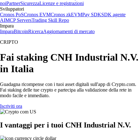
noi
Partner
Sicurezza
Licenze e registrazioni
Sviluppatori
Cronos PoS
Cronos EVM
Cronos zkEVM
Pay SDK
SDK agente
AI
MCP Servers
Trading Skill Repo
Impara
Impara
Bitcoin
Ricerca
Aggiornamenti di mercato
CRIPTO
Fai staking CNH Industrial N.V.
in Italia
Guadagna ricompense con i tuoi asset digitali sull'app di Crypto.com.
Fai staking delle tue crypto e partecipa alla validazione della rete in
modo facile e immediato.
Iscriviti ora
I vantaggi per i tuoi CNH Industrial N.V.