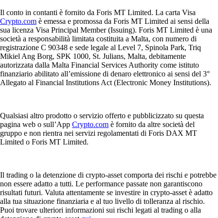
Il conto in contanti è fornito da Foris MT Limited. La carta Visa
Crypto.com
è emessa e promossa da Foris MT Limited ai sensi della
sua licenza Visa Principal Member (Issuing). Foris MT Limited è una
società a responsabilità limitata costituita a Malta, con numero di
registrazione C 90348 e sede legale al Level 7, Spinola Park, Triq
Mikiel Ang Borg, SPK 1000, St. Julians, Malta, debitamente
autorizzata dalla Malta Financial Services Authority come istituto
finanziario abilitato all’emissione di denaro elettronico ai sensi del 3°
Allegato al Financial Institutions Act (Electronic Money Institutions).
Qualsiasi altro prodotto o servizio offerto e pubblicizzato su questa
pagina web o sull’App
Crypto.com
è fornito da altre società del
gruppo e non rientra nei servizi regolamentati di Foris DAX MT
Limited o Foris MT Limited.
Il trading o la detenzione di crypto-asset comporta dei rischi e potrebbe
non essere adatto a tutti. Le performance passate non garantiscono
risultati futuri. Valuta attentamente se investire in crypto-asset è adatto
alla tua situazione finanziaria e al tuo livello di tolleranza al rischio.
Puoi trovare ulteriori informazioni sui rischi legati al trading o alla