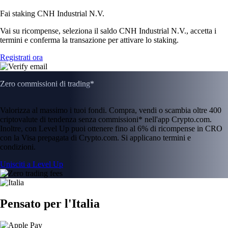
Fai staking CNH Industrial N.V.
Vai su ricompense, seleziona il saldo CNH Industrial N.V., accetta i
termini e conferma la transazione per attivare lo staking.
Registrati ora
Zero commissioni di trading*
Valorizza al massimo i tuoi fondi. Compra, vendi o scambia oltre 400
criptovalute di tendenza senza commissioni* nell'app Crypto.com.
Inoltre, con Level Up puoi ottenere fino al 6% di ricompense in CRO
con la Visa prepagata di Crypto.com. Si applicano termini e
condizioni.
Unisciti a Level Up
Pensato per l'Italia