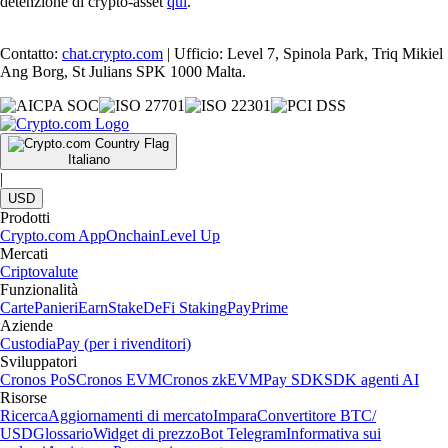
detenzione di crypto-asset
qui
.
Contatto:
chat.crypto.com
| Ufficio: Level 7, Spinola Park, Triq Mikiel
Ang Borg, St Julians SPK 1000 Malta.
Italiano
|
USD
Prodotti
Crypto.com App
Onchain
Level Up
Mercati
Criptovalute
Funzionalità
Carte
Panieri
Earn
Stake
DeFi Staking
Pay
Prime
Aziende
Custodia
Pay (per i rivenditori)
Sviluppatori
Cronos PoS
Cronos EVM
Cronos zkEVM
Pay SDK
SDK agenti AI
Risorse
Ricerca
Aggiornamenti di mercato
Impara
Convertitore BTC/
USD
Glossario
Widget di prezzo
Bot Telegram
Informativa sui