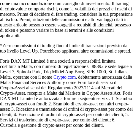
come una raccomandazione o un consiglio di investimento. Il trading
di criptovalute comporta rischi, come la volatilità dei prezzi e i rischi di
mercato. Prima di decidere di fare trading, considera la tua propensione
al rischio. Premi, riduzioni delle commissioni e altri vantaggi citati in
questo articolo possono essere soggetti a requisiti di idoneità, possesso
di token e possono variare in base ai termini e alle condizioni
applicabili.
*Zero commissioni di trading fino al limite di transazioni previsto dal
tuo livello Level Up. Potrebbero applicarsi altre commissioni e spread.
Foris DAX MT Limited è una società a responsabilità limitata
costituita a Malta, con numero di registrazione C 88392 e sede legale a
Level 7, Spinola Park, Triq Mikiel Ang Borg, SPK 1000, St. Julians,
Malta, operante con il nome
Crypto.com
, debitamente autorizzata dalla
Malta Financial Services Authority come Fornitore di servizi di
Crypto-Asset ai sensi del Regolamento 2023/1114 sui Mercati dei
Crypto-Asset, recepito a Malta dal Markets in Crypto Assets Act. Foris
DAX MT Limited è autorizzata a fornire i seguenti servizi: 1. Scambio
di crypto-asset con fondi; 2. Scambio di crypto-asset con altri crypto-
asset; 3. Ricezione e trasmissione di ordini di crypto-asset per conto dei
clienti; 4. Esecuzione di ordini di crypto-asset per conto dei clienti; 5.
Servizi di trasferimento di crypto-asset per conto dei clienti; 6.
Custodia e gestione di crypto-asset per conto dei clienti.