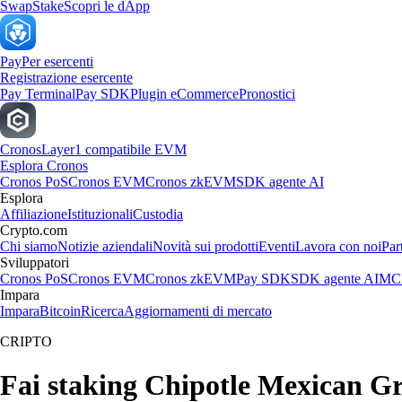
Swap
Stake
Scopri le dApp
Pay
Per esercenti
Registrazione esercente
Pay Terminal
Pay SDK
Plugin eCommerce
Pronostici
Cronos
Layer1 compatibile EVM
Esplora Cronos
Cronos PoS
Cronos EVM
Cronos zkEVM
SDK agente AI
Esplora
Affiliazione
Istituzionali
Custodia
Crypto.com
Chi siamo
Notizie aziendali
Novità sui prodotti
Eventi
Lavora con noi
Par
Sviluppatori
Cronos PoS
Cronos EVM
Cronos zkEVM
Pay SDK
SDK agente AI
MCP
Impara
Impara
Bitcoin
Ricerca
Aggiornamenti di mercato
CRIPTO
Fai staking Chipotle Mexican Gril