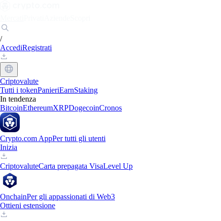
Mercati
Privati
Aziende
Scopri
/
Accedi
Registrati
Criptovalute
Tutti i token
Panieri
Earn
Staking
In tendenza
Bitcoin
Ethereum
XRP
Dogecoin
Cronos
Crypto.com App
Per tutti gli utenti
Inizia
Criptovalute
Carta prepagata Visa
Level Up
Onchain
Per gli appassionati di Web3
Ottieni estensione