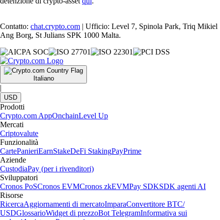
detenzione di crypto-asset
qui
.
Contatto:
chat.crypto.com
| Ufficio: Level 7, Spinola Park, Triq Mikiel
Ang Borg, St Julians SPK 1000 Malta.
Italiano
|
USD
Prodotti
Crypto.com App
Onchain
Level Up
Mercati
Criptovalute
Funzionalità
Carte
Panieri
Earn
Stake
DeFi Staking
Pay
Prime
Aziende
Custodia
Pay (per i rivenditori)
Sviluppatori
Cronos PoS
Cronos EVM
Cronos zkEVM
Pay SDK
SDK agenti AI
Risorse
Ricerca
Aggiornamenti di mercato
Impara
Convertitore BTC/
USD
Glossario
Widget di prezzo
Bot Telegram
Informativa sui