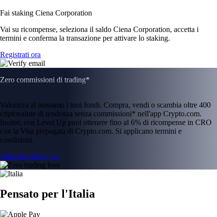
Fai staking Ciena Corporation
Vai su ricompense, seleziona il saldo Ciena Corporation, accetta i
termini e conferma la transazione per attivare lo staking.
Registrati ora
Zero commissioni di trading*
Valorizza al massimo i tuoi fondi. Compra, vendi o scambia oltre 400
criptovalute di tendenza senza commissioni* nell'app Crypto.com.
Inoltre, con Level Up puoi ottenere fino al 6% di ricompense in CRO
con la Visa prepagata di Crypto.com. Si applicano termini e
condizioni.
Unisciti a Level Up
Pensato per l'Italia