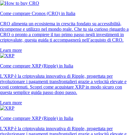
Come comprare Cronos (CRO) in Italia
CRO alimenta un ecosistema in crescita fondato su accessibilità,
ricompense e utilizzo nel mondo reale. Che tu sia curioso riguardo a
CRO o pronto a compiere il tuo primo passo negli investimenti in
criptovalute, questa guida ti accompagnerà nell’acquisto di CRO.
Learn more
Come comprare XRP (Ripple) in Italia
L'XRP è la criptovaluta innovativa di Ripple, progettata per
rivoluzionare i pagamenti transfrontalieri grazie a velocità elevate e
costi contenuti. Scopri come acquistare XRP in modo sicuro con
questa semplice guida passo dopo passo.
Learn more
Come comprare XRP (Ripple) in Italia
L'XRP è la criptovaluta innovativa di Ripple, progettata per
rivoluzionare i pagamenti transfrontalieri grazie a velocità elevate e