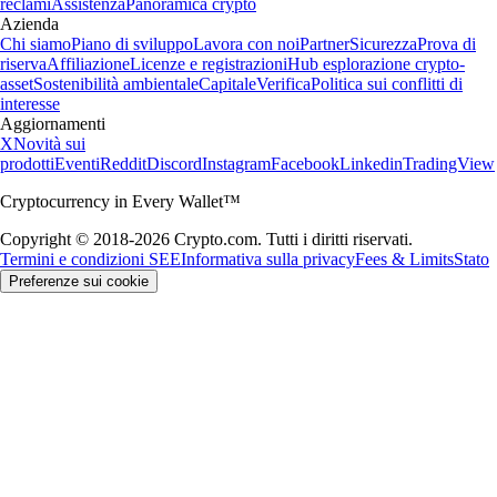
reclami
Assistenza
Panoramica crypto
Azienda
Chi siamo
Piano di sviluppo
Lavora con noi
Partner
Sicurezza
Prova di
riserva
Affiliazione
Licenze e registrazioni
Hub esplorazione crypto-
asset
Sostenibilità ambientale
Capitale
Verifica
Politica sui conflitti di
interesse
Aggiornamenti
X
Novità sui
prodotti
Eventi
Reddit
Discord
Instagram
Facebook
Linkedin
TradingView
Cryptocurrency in Every Wallet™
Copyright © 2018-2026 Crypto.com. Tutti i diritti riservati.
Termini e condizioni SEE
Informativa sulla privacy
Fees & Limits
Stato
Preferenze sui cookie