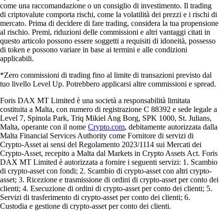
come una raccomandazione o un consiglio di investimento. Il trading
di criptovalute comporta rischi, come la volatilità dei prezzi e i rischi di
mercato. Prima di decidere di fare trading, considera la tua propensione
al rischio. Premi, riduzioni delle commissioni e altri vantaggi citati in
questo articolo possono essere soggetti a requisiti di idoneità, possesso
di token e possono variare in base ai termini e alle condizioni
applicabili.
*Zero commissioni di trading fino al limite di transazioni previsto dal
tuo livello Level Up. Potrebbero applicarsi altre commissioni e spread.
Foris DAX MT Limited è una società a responsabilità limitata
costituita a Malta, con numero di registrazione C 88392 e sede legale a
Level 7, Spinola Park, Triq Mikiel Ang Borg, SPK 1000, St. Julians,
Malta, operante con il nome
Crypto.com
, debitamente autorizzata dalla
Malta Financial Services Authority come Fornitore di servizi di
Crypto-Asset ai sensi del Regolamento 2023/1114 sui Mercati dei
Crypto-Asset, recepito a Malta dal Markets in Crypto Assets Act. Foris
DAX MT Limited è autorizzata a fornire i seguenti servizi: 1. Scambio
di crypto-asset con fondi; 2. Scambio di crypto-asset con altri crypto-
asset; 3. Ricezione e trasmissione di ordini di crypto-asset per conto dei
clienti; 4. Esecuzione di ordini di crypto-asset per conto dei clienti; 5.
Servizi di trasferimento di crypto-asset per conto dei clienti; 6.
Custodia e gestione di crypto-asset per conto dei clienti.