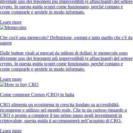
diventate uno dei fenomeni più imprevedibili (e affascinanti) del settore
crypto. In questa guida scopri come funzionano, perché contano e
come comprarle e gestirle in modo informato.
Learn more
Che cos'è una memecoin? Definizione, esempi e tutto quello che c'è da
sapere
Dalle battute virali ai mercati da milioni di dollari: le memecoin sono
diventate uno dei fenomeni più imprevedibili (e affascinanti) del settore
crypto. In questa guida scopri come funzionano, perché contano e
come comprarle e gestirle in modo informato.
Learn more
Come comprare Cronos (CRO) in Italia
CRO alimenta un ecosistema in crescita fondato su accessibilità,
ricompense e utilizzo nel mondo reale. Che tu sia curioso riguardo a
CRO o pronto a compiere il tuo primo passo negli investimenti in
criptovalute, questa guida ti accompagnerà nell’acquisto di CRO.
Learn more