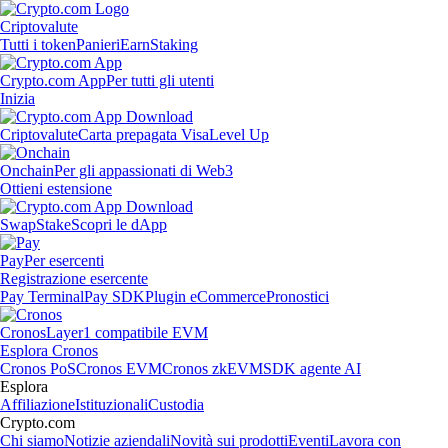
Criptovalute
Tutti i token
Panieri
Earn
Staking
Crypto.com App
Per tutti gli utenti
Inizia
Criptovalute
Carta prepagata Visa
Level Up
Onchain
Per gli appassionati di Web3
Ottieni estensione
Swap
Stake
Scopri le dApp
Pay
Per esercenti
Registrazione esercente
Pay Terminal
Pay SDK
Plugin eCommerce
Pronostici
Cronos
Layer1 compatibile EVM
Esplora Cronos
Cronos PoS
Cronos EVM
Cronos zkEVM
SDK agente AI
Esplora
Affiliazione
Istituzionali
Custodia
Crypto.com
Chi siamo
Notizie aziendali
Novità sui prodotti
Eventi
Lavora con