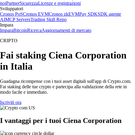
noi
Partner
Sicurezza
Licenze e registrazioni
Sviluppatori
Cronos PoS
Cronos EVM
Cronos zkEVM
Pay SDK
SDK agente
AI
MCP Servers
Trading Skill Repo
Impara
Impara
Bitcoin
Ricerca
Aggiornamenti di mercato
CRIPTO
Fai staking Ciena Corporation
in Italia
Guadagna ricompense con i tuoi asset digitali sull'app di Crypto.com.
Fai staking delle tue crypto e partecipa alla validazione della rete in
modo facile e immediato.
Iscriviti ora
I vantaggi per i tuoi Ciena Corporation