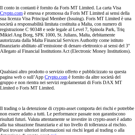
Il conto in contanti è fornito da Foris MT Limited. La carta Visa
Crypto.com
è emessa e promossa da Foris MT Limited ai sensi della
sua licenza Visa Principal Member (Issuing). Foris MT Limited è una
società a responsabilità limitata costituita a Malta, con numero di
registrazione C 90348 e sede legale al Level 7, Spinola Park, Triq
Mikiel Ang Borg, SPK 1000, St. Julians, Malta, debitamente
autorizzata dalla Malta Financial Services Authority come istituto
finanziario abilitato all’emissione di denaro elettronico ai sensi del 3°
Allegato al Financial Institutions Act (Electronic Money Institutions).
Qualsiasi altro prodotto o servizio offerto e pubblicizzato su questa
pagina web o sull’App
Crypto.com
è fornito da altre società del
gruppo e non rientra nei servizi regolamentati di Foris DAX MT
Limited o Foris MT Limited.
Il trading o la detenzione di crypto-asset comporta dei rischi e potrebbe
non essere adatto a tutti. Le performance passate non garantiscono
risultati futuri. Valuta attentamente se investire in crypto-asset è adatto
alla tua situazione finanziaria e al tuo livello di tolleranza al rischio.
Puoi trovare ulteriori informazioni sui rischi legati al trading o alla