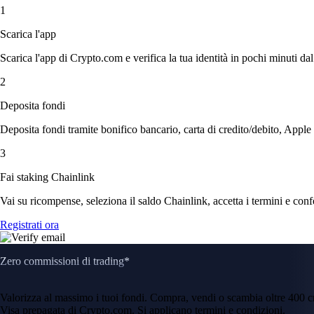
1
Scarica l'app
Scarica l'app di Crypto.com e verifica la tua identità in pochi minuti dal
2
Deposita fondi
Deposita fondi tramite bonifico bancario, carta di credito/debito, Apple
3
Fai staking Chainlink
Vai su ricompense, seleziona il saldo Chainlink, accetta i termini e conf
Registrati ora
Zero commissioni di trading*
Valorizza al massimo i tuoi fondi. Compra, vendi o scambia oltre 400 
Visa prepagata di Crypto.com. Si applicano termini e condizioni.