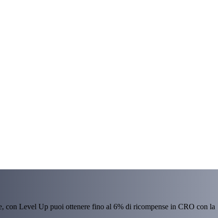
re, con Level Up puoi ottenere fino al 6% di ricompense in CRO con la