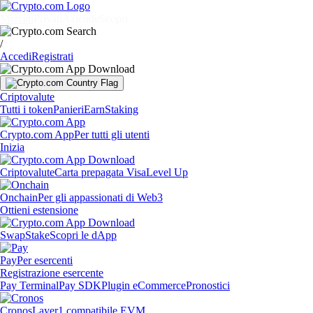
Mercati
Privati
Aziende
Scopri
/
Accedi
Registrati
Criptovalute
Tutti i token
Panieri
Earn
Staking
Crypto.com App
Per tutti gli utenti
Inizia
Criptovalute
Carta prepagata Visa
Level Up
Onchain
Per gli appassionati di Web3
Ottieni estensione
Swap
Stake
Scopri le dApp
Pay
Per esercenti
Registrazione esercente
Pay Terminal
Pay SDK
Plugin eCommerce
Pronostici
Cronos
Layer1 compatibile EVM