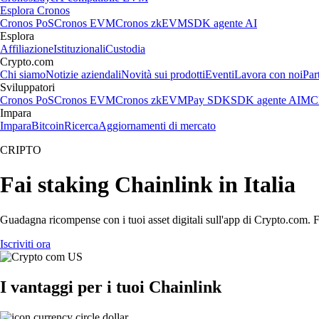
Esplora Cronos
Cronos PoS
Cronos EVM
Cronos zkEVM
SDK agente AI
Esplora
Affiliazione
Istituzionali
Custodia
Crypto.com
Chi siamo
Notizie aziendali
Novità sui prodotti
Eventi
Lavora con noi
Par
Sviluppatori
Cronos PoS
Cronos EVM
Cronos zkEVM
Pay SDK
SDK agente AI
MCP
Impara
Impara
Bitcoin
Ricerca
Aggiornamenti di mercato
CRIPTO
Fai staking Chainlink in Italia
Guadagna ricompense con i tuoi asset digitali sull'app di Crypto.com. Fa
Iscriviti ora
I vantaggi per i tuoi Chainlink