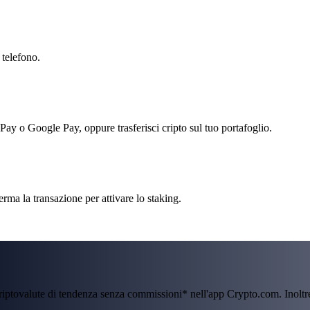
 telefono.
 Pay o Google Pay, oppure trasferisci cripto sul tuo portafoglio.
erma la transazione per attivare lo staking.
criptovalute di tendenza senza commissioni* nell'app Crypto.com. Inolt