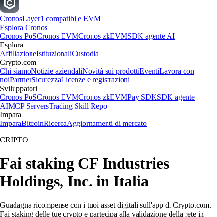
Cronos
Layer1 compatibile EVM
Esplora Cronos
Cronos PoS
Cronos EVM
Cronos zkEVM
SDK agente AI
Esplora
Affiliazione
Istituzionali
Custodia
Crypto.com
Chi siamo
Notizie aziendali
Novità sui prodotti
Eventi
Lavora con
noi
Partner
Sicurezza
Licenze e registrazioni
Sviluppatori
Cronos PoS
Cronos EVM
Cronos zkEVM
Pay SDK
SDK agente
AI
MCP Servers
Trading Skill Repo
Impara
Impara
Bitcoin
Ricerca
Aggiornamenti di mercato
CRIPTO
Fai staking CF Industries
Holdings, Inc. in Italia
Guadagna ricompense con i tuoi asset digitali sull'app di Crypto.com.
Fai staking delle tue crypto e partecipa alla validazione della rete in