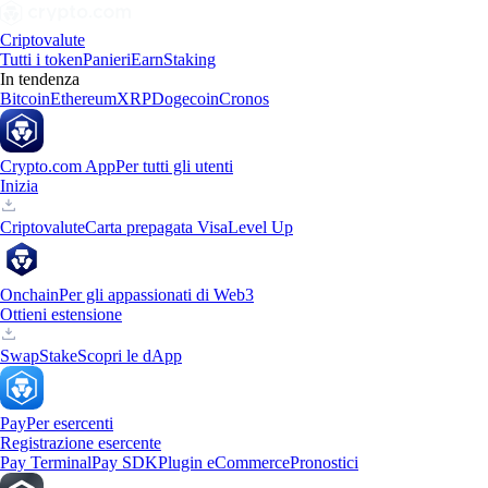
Criptovalute
Tutti i token
Panieri
Earn
Staking
In tendenza
Bitcoin
Ethereum
XRP
Dogecoin
Cronos
Crypto.com App
Per tutti gli utenti
Inizia
Criptovalute
Carta prepagata Visa
Level Up
Onchain
Per gli appassionati di Web3
Ottieni estensione
Swap
Stake
Scopri le dApp
Pay
Per esercenti
Registrazione esercente
Pay Terminal
Pay SDK
Plugin eCommerce
Pronostici