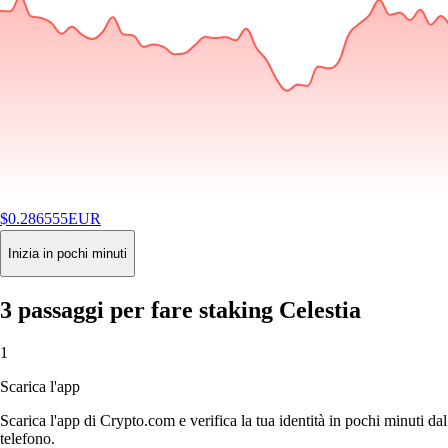
$
0.286555
EUR
-1.49
%
24H
Buy
Inizia in pochi minuti
3 passaggi per fare staking Celestia
1
Scarica l'app
Scarica l'app di Crypto.com e verifica la tua identità in pochi minuti dal
telefono.