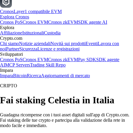
Cronos
Layer1 compatibile EVM
Esplora Cronos
Cronos PoS
Cronos EVM
Cronos zkEVM
SDK agente AI
Esplora
Affiliazione
Istituzionali
Custodia
Crypto.com
Chi siamo
Notizie aziendali
Novità sui prodotti
Eventi
Lavora con
noi
Partner
Sicurezza
Licenze e registrazioni
Sviluppatori
Cronos PoS
Cronos EVM
Cronos zkEVM
Pay SDK
SDK agente
AI
MCP Servers
Trading Skill Repo
Impara
Impara
Bitcoin
Ricerca
Aggiornamenti di mercato
CRIPTO
Fai staking Celestia in Italia
Guadagna ricompense con i tuoi asset digitali sull'app di Crypto.com.
Fai staking delle tue crypto e partecipa alla validazione della rete in
modo facile e immediato.