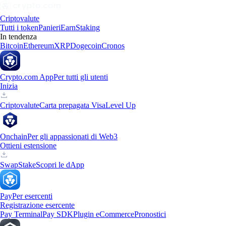
Criptovalute
Tutti i token
Panieri
Earn
Staking
In tendenza
Bitcoin
Ethereum
XRP
Dogecoin
Cronos
Crypto.com App
Per tutti gli utenti
Inizia
Criptovalute
Carta prepagata Visa
Level Up
Onchain
Per gli appassionati di Web3
Ottieni estensione
Swap
Stake
Scopri le dApp
Pay
Per esercenti
Registrazione esercente
Pay Terminal
Pay SDK
Plugin eCommerce
Pronostici