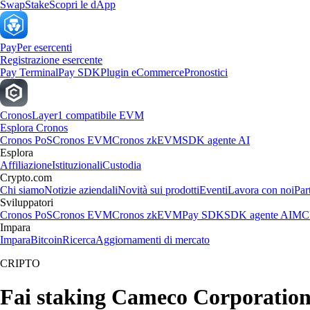
Swap
Stake
Scopri le dApp
Pay
Per esercenti
Registrazione esercente
Pay Terminal
Pay SDK
Plugin eCommerce
Pronostici
Cronos
Layer1 compatibile EVM
Esplora Cronos
Cronos PoS
Cronos EVM
Cronos zkEVM
SDK agente AI
Esplora
Affiliazione
Istituzionali
Custodia
Crypto.com
Chi siamo
Notizie aziendali
Novità sui prodotti
Eventi
Lavora con noi
Par
Sviluppatori
Cronos PoS
Cronos EVM
Cronos zkEVM
Pay SDK
SDK agente AI
MCP
Impara
Impara
Bitcoin
Ricerca
Aggiornamenti di mercato
CRIPTO
Fai staking Cameco Corporation 