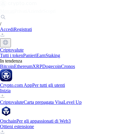
Mercati
Privati
Aziende
Scopri
/
Accedi
Registrati
Criptovalute
Tutti i token
Panieri
Earn
Staking
In tendenza
Bitcoin
Ethereum
XRP
Dogecoin
Cronos
Crypto.com App
Per tutti gli utenti
Inizia
Criptovalute
Carta prepagata Visa
Level Up
Onchain
Per gli appassionati di Web3
Ottieni estensione