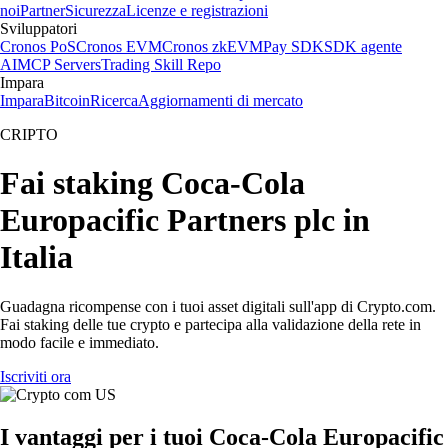
noi
Partner
Sicurezza
Licenze e registrazioni
Sviluppatori
Cronos PoS
Cronos EVM
Cronos zkEVM
Pay SDK
SDK agente
AI
MCP Servers
Trading Skill Repo
Impara
Impara
Bitcoin
Ricerca
Aggiornamenti di mercato
CRIPTO
Fai staking Coca-Cola
Europacific Partners plc in
Italia
Guadagna ricompense con i tuoi asset digitali sull'app di Crypto.com.
Fai staking delle tue crypto e partecipa alla validazione della rete in
modo facile e immediato.
Iscriviti ora
I vantaggi per i tuoi Coca-Cola Europacific