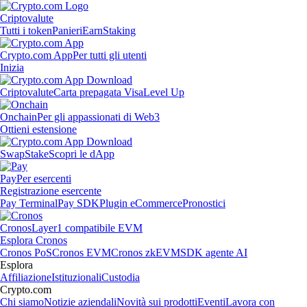
Criptovalute
Tutti i token
Panieri
Earn
Staking
Crypto.com App
Per tutti gli utenti
Inizia
Criptovalute
Carta prepagata Visa
Level Up
Onchain
Per gli appassionati di Web3
Ottieni estensione
Swap
Stake
Scopri le dApp
Pay
Per esercenti
Registrazione esercente
Pay Terminal
Pay SDK
Plugin eCommerce
Pronostici
Cronos
Layer1 compatibile EVM
Esplora Cronos
Cronos PoS
Cronos EVM
Cronos zkEVM
SDK agente AI
Esplora
Affiliazione
Istituzionali
Custodia
Crypto.com
Chi siamo
Notizie aziendali
Novità sui prodotti
Eventi
Lavora con