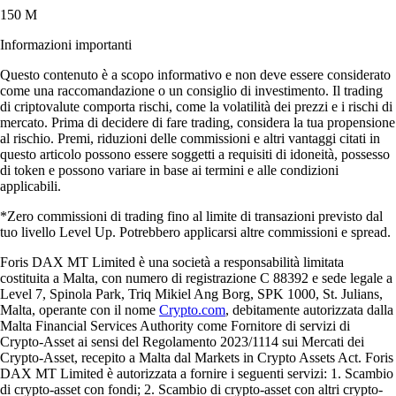
150 M
Informazioni importanti
Questo contenuto è a scopo informativo e non deve essere considerato
come una raccomandazione o un consiglio di investimento. Il trading
di criptovalute comporta rischi, come la volatilità dei prezzi e i rischi di
mercato. Prima di decidere di fare trading, considera la tua propensione
al rischio. Premi, riduzioni delle commissioni e altri vantaggi citati in
questo articolo possono essere soggetti a requisiti di idoneità, possesso
di token e possono variare in base ai termini e alle condizioni
applicabili.
*Zero commissioni di trading fino al limite di transazioni previsto dal
tuo livello Level Up. Potrebbero applicarsi altre commissioni e spread.
Foris DAX MT Limited è una società a responsabilità limitata
costituita a Malta, con numero di registrazione C 88392 e sede legale a
Level 7, Spinola Park, Triq Mikiel Ang Borg, SPK 1000, St. Julians,
Malta, operante con il nome
Crypto.com
, debitamente autorizzata dalla
Malta Financial Services Authority come Fornitore di servizi di
Crypto-Asset ai sensi del Regolamento 2023/1114 sui Mercati dei
Crypto-Asset, recepito a Malta dal Markets in Crypto Assets Act. Foris
DAX MT Limited è autorizzata a fornire i seguenti servizi: 1. Scambio
di crypto-asset con fondi; 2. Scambio di crypto-asset con altri crypto-