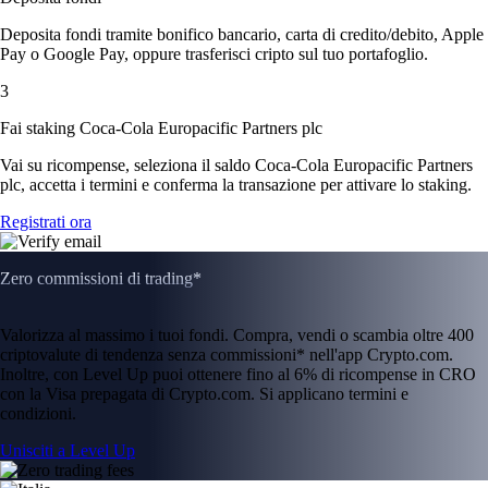
Deposita fondi tramite bonifico bancario, carta di credito/debito, Apple
Pay o Google Pay, oppure trasferisci cripto sul tuo portafoglio.
3
Fai staking Coca-Cola Europacific Partners plc
Vai su ricompense, seleziona il saldo Coca-Cola Europacific Partners
plc, accetta i termini e conferma la transazione per attivare lo staking.
Registrati ora
Zero commissioni di trading*
Valorizza al massimo i tuoi fondi. Compra, vendi o scambia oltre 400
criptovalute di tendenza senza commissioni* nell'app Crypto.com.
Inoltre, con Level Up puoi ottenere fino al 6% di ricompense in CRO
con la Visa prepagata di Crypto.com. Si applicano termini e
condizioni.
Unisciti a Level Up