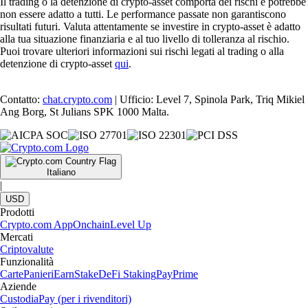
Il trading o la detenzione di crypto-asset comporta dei rischi e potrebbe
non essere adatto a tutti. Le performance passate non garantiscono
risultati futuri. Valuta attentamente se investire in crypto-asset è adatto
alla tua situazione finanziaria e al tuo livello di tolleranza al rischio.
Puoi trovare ulteriori informazioni sui rischi legati al trading o alla
detenzione di crypto-asset
qui
.
Contatto:
chat.crypto.com
| Ufficio: Level 7, Spinola Park, Triq Mikiel
Ang Borg, St Julians SPK 1000 Malta.
Italiano
|
USD
Prodotti
Crypto.com App
Onchain
Level Up
Mercati
Criptovalute
Funzionalità
Carte
Panieri
Earn
Stake
DeFi Staking
Pay
Prime
Aziende
Custodia
Pay (per i rivenditori)