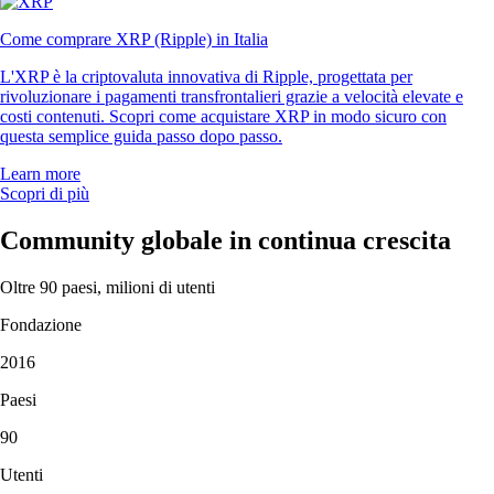
Come comprare XRP (Ripple) in Italia
L'XRP è la criptovaluta innovativa di Ripple, progettata per
rivoluzionare i pagamenti transfrontalieri grazie a velocità elevate e
costi contenuti. Scopri come acquistare XRP in modo sicuro con
questa semplice guida passo dopo passo.
Learn more
Scopri di più
Community globale in continua crescita
Oltre 90 paesi, milioni di utenti
Fondazione
2016
Paesi
90
Utenti