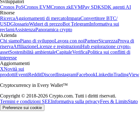
Sviluppatori
Cronos PoS
Cronos EVM
Cronos zkEVM
Pay SDK
SDK agenti AI
Risorse
Ricerca
Aggiornamenti di mercato
Impara
Convertitore BTC/
USD
Glossario
Widget di prezzo
Bot Telegram
Informativa sui
reclami
Assistenza
Panoramica crypto
Azienda
Chi siamo
Piano di sviluppo
Lavora con noi
Partner
Sicurezza
Prova di
riserva
Affiliazione
Licenze e registrazioni
Hub esplorazione crypto-
asset
Sostenibilità ambientale
Capitale
Verifica
Politica sui conflitti di
interesse
Aggiornamenti
X
Novità sui
prodotti
Eventi
Reddit
Discord
Instagram
Facebook
Linkedin
TradingView
Cryptocurrency in Every Wallet™
Copyright © 2018-2026 Crypto.com. Tutti i diritti riservati.
Termini e condizioni SEE
Informativa sulla privacy
Fees & Limits
Stato
Preferenze sui cookie