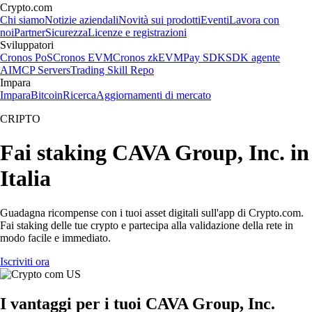
Crypto.com
Chi siamo
Notizie aziendali
Novità sui prodotti
Eventi
Lavora con
noi
Partner
Sicurezza
Licenze e registrazioni
Sviluppatori
Cronos PoS
Cronos EVM
Cronos zkEVM
Pay SDK
SDK agente
AI
MCP Servers
Trading Skill Repo
Impara
Impara
Bitcoin
Ricerca
Aggiornamenti di mercato
CRIPTO
Fai staking CAVA Group, Inc. in
Italia
Guadagna ricompense con i tuoi asset digitali sull'app di Crypto.com.
Fai staking delle tue crypto e partecipa alla validazione della rete in
modo facile e immediato.
Iscriviti ora
I vantaggi per i tuoi CAVA Group, Inc.