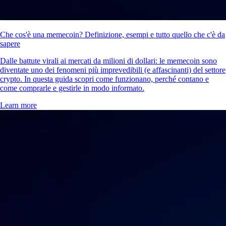
Che cos'è una memecoin? Definizione, esempi e tutto quello che c'è da
sapere
Dalle battute virali ai mercati da milioni di dollari: le memecoin sono
diventate uno dei fenomeni più imprevedibili (e affascinanti) del settore
crypto. In questa guida scopri come funzionano, perché contano e
come comprarle e gestirle in modo informato.
Learn more