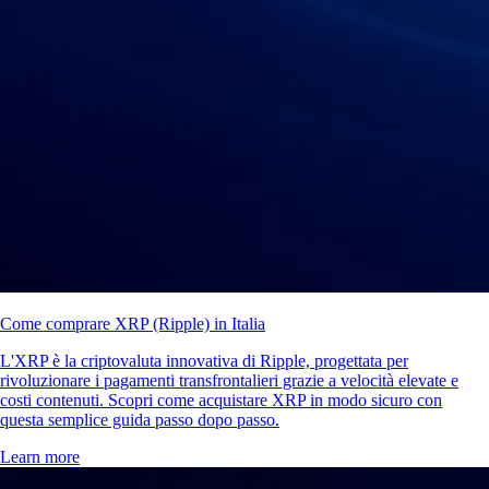
Come comprare XRP (Ripple) in Italia
L'XRP è la criptovaluta innovativa di Ripple, progettata per
rivoluzionare i pagamenti transfrontalieri grazie a velocità elevate e
costi contenuti. Scopri come acquistare XRP in modo sicuro con
questa semplice guida passo dopo passo.
Learn more