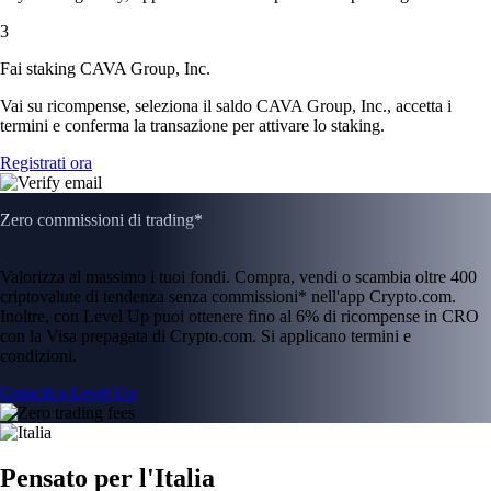
3
Fai staking CAVA Group, Inc.
Vai su ricompense, seleziona il saldo CAVA Group, Inc., accetta i
termini e conferma la transazione per attivare lo staking.
Registrati ora
Zero commissioni di trading*
Valorizza al massimo i tuoi fondi. Compra, vendi o scambia oltre 400
criptovalute di tendenza senza commissioni* nell'app Crypto.com.
Inoltre, con Level Up puoi ottenere fino al 6% di ricompense in CRO
con la Visa prepagata di Crypto.com. Si applicano termini e
condizioni.
Unisciti a Level Up
Pensato per l'Italia