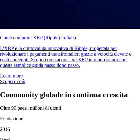
Come comprare XRP (Ripple) in Italia
L'XRP è la criptovaluta innovativa di Ripple, progettata per
rivoluzionare i pagamenti transfrontalieri grazie a velocità elevate e
costi contenuti. Scopri come acquistare XRP in modo sicuro con
questa semplice guida passo dopo passo.
Learn more
Scopri di più
Community globale in continua crescita
Oltre 90 paesi, milioni di utenti
Fondazione
2016
Paesi