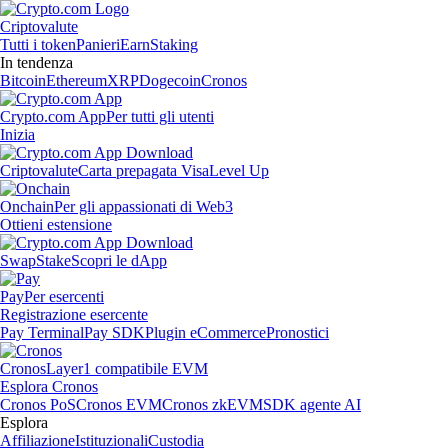
Criptovalute
Tutti i token
Panieri
Earn
Staking
In tendenza
Bitcoin
Ethereum
XRP
Dogecoin
Cronos
Crypto.com App
Per tutti gli utenti
Inizia
Criptovalute
Carta prepagata Visa
Level Up
Onchain
Per gli appassionati di Web3
Ottieni estensione
Swap
Stake
Scopri le dApp
Pay
Per esercenti
Registrazione esercente
Pay Terminal
Pay SDK
Plugin eCommerce
Pronostici
Cronos
Layer1 compatibile EVM
Esplora Cronos
Cronos PoS
Cronos EVM
Cronos zkEVM
SDK agente AI
Esplora
Affiliazione
Istituzionali
Custodia