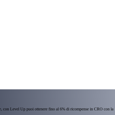
re, con Level Up puoi ottenere fino al 6% di ricompense in CRO con la