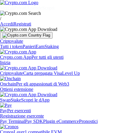
Mercati
Privati
Aziende
Scopri
/
Accedi
Registrati
Criptovalute
Tutti i token
Panieri
Earn
Staking
Crypto.com App
Per tutti gli utenti
Inizia
Criptovalute
Carta prepagata Visa
Level Up
Onchain
Per gli appassionati di Web3
Ottieni estensione
Swap
Stake
Scopri le dApp
Pay
Per esercenti
Registrazione esercente
Pay Terminal
Pay SDK
Plugin eCommerce
Pronostici
Cronos
Layer1 compatibile EVM