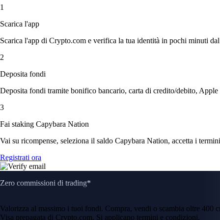
1
Scarica l'app
Scarica l'app di Crypto.com e verifica la tua identità in pochi minuti dal
2
Deposita fondi
Deposita fondi tramite bonifico bancario, carta di credito/debito, Apple
3
Fai staking Capybara Nation
Vai su ricompense, seleziona il saldo Capybara Nation, accetta i termini
Registrati ora
Zero commissioni di trading*
Valorizza al massimo i tuoi fondi. Compra, vendi o scambia oltre 400 
Visa prepagata di Crypto.com. Si applicano termini e condizioni.