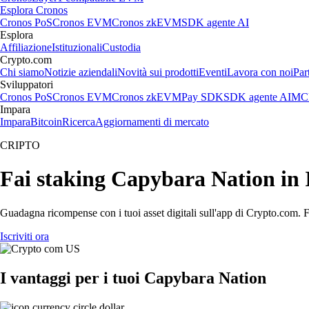
Esplora Cronos
Cronos PoS
Cronos EVM
Cronos zkEVM
SDK agente AI
Esplora
Affiliazione
Istituzionali
Custodia
Crypto.com
Chi siamo
Notizie aziendali
Novità sui prodotti
Eventi
Lavora con noi
Par
Sviluppatori
Cronos PoS
Cronos EVM
Cronos zkEVM
Pay SDK
SDK agente AI
MCP
Impara
Impara
Bitcoin
Ricerca
Aggiornamenti di mercato
CRIPTO
Fai staking Capybara Nation in I
Guadagna ricompense con i tuoi asset digitali sull'app di Crypto.com. Fa
Iscriviti ora
I vantaggi per i tuoi Capybara Nation