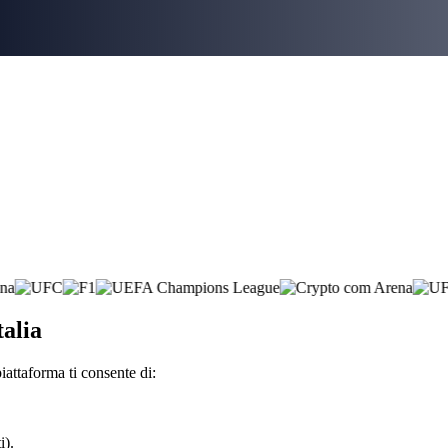
talia
iattaforma ti consente di:
i).