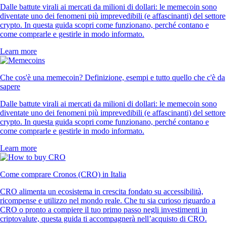
Dalle battute virali ai mercati da milioni di dollari: le memecoin sono
diventate uno dei fenomeni più imprevedibili (e affascinanti) del settore
crypto. In questa guida scopri come funzionano, perché contano e
come comprarle e gestirle in modo informato.
Learn more
Che cos'è una memecoin? Definizione, esempi e tutto quello che c'è da
sapere
Dalle battute virali ai mercati da milioni di dollari: le memecoin sono
diventate uno dei fenomeni più imprevedibili (e affascinanti) del settore
crypto. In questa guida scopri come funzionano, perché contano e
come comprarle e gestirle in modo informato.
Learn more
Come comprare Cronos (CRO) in Italia
CRO alimenta un ecosistema in crescita fondato su accessibilità,
ricompense e utilizzo nel mondo reale. Che tu sia curioso riguardo a
CRO o pronto a compiere il tuo primo passo negli investimenti in
criptovalute, questa guida ti accompagnerà nell’acquisto di CRO.