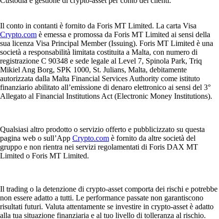
Custodia e gestione di crypto-asset per conto dei clienti.
Il conto in contanti è fornito da Foris MT Limited. La carta Visa
Crypto.com
è emessa e promossa da Foris MT Limited ai sensi della
sua licenza Visa Principal Member (Issuing). Foris MT Limited è una
società a responsabilità limitata costituita a Malta, con numero di
registrazione C 90348 e sede legale al Level 7, Spinola Park, Triq
Mikiel Ang Borg, SPK 1000, St. Julians, Malta, debitamente
autorizzata dalla Malta Financial Services Authority come istituto
finanziario abilitato all’emissione di denaro elettronico ai sensi del 3°
Allegato al Financial Institutions Act (Electronic Money Institutions).
Qualsiasi altro prodotto o servizio offerto e pubblicizzato su questa
pagina web o sull’App
Crypto.com
è fornito da altre società del
gruppo e non rientra nei servizi regolamentati di Foris DAX MT
Limited o Foris MT Limited.
Il trading o la detenzione di crypto-asset comporta dei rischi e potrebbe
non essere adatto a tutti. Le performance passate non garantiscono
risultati futuri. Valuta attentamente se investire in crypto-asset è adatto
alla tua situazione finanziaria e al tuo livello di tolleranza al rischio.