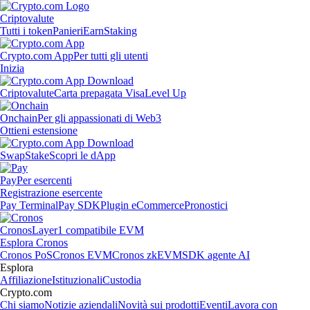
Criptovalute
Tutti i token
Panieri
Earn
Staking
Crypto.com App
Per tutti gli utenti
Inizia
Criptovalute
Carta prepagata Visa
Level Up
Onchain
Per gli appassionati di Web3
Ottieni estensione
Swap
Stake
Scopri le dApp
Pay
Per esercenti
Registrazione esercente
Pay Terminal
Pay SDK
Plugin eCommerce
Pronostici
Cronos
Layer1 compatibile EVM
Esplora Cronos
Cronos PoS
Cronos EVM
Cronos zkEVM
SDK agente AI
Esplora
Affiliazione
Istituzionali
Custodia
Crypto.com
Chi siamo
Notizie aziendali
Novità sui prodotti
Eventi
Lavora con