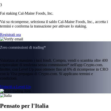
3
Fai staking Cal-Maine Foods, Inc.
Vai su ricompense, seleziona il saldo Cal-Maine Foods, Inc., accetta i
termini e conferma la transazione per attivare lo staking.
Registrati ora
Zero commissioni di trading*
Valorizza al massimo i tuoi fondi. Compra, vendi o scambia oltre 400
criptovalute di tendenza senza commissioni* nell'app Crypto.com.
Inoltre, con Level Up puoi ottenere fino al 6% di ricompense in CRO
con la Visa prepagata di Crypto.com. Si applicano termini e
condizioni.
Unisciti a Level Up
Pensato per l'Italia