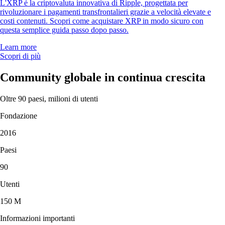
L'XRP è la criptovaluta innovativa di Ripple, progettata per
rivoluzionare i pagamenti transfrontalieri grazie a velocità elevate e
costi contenuti. Scopri come acquistare XRP in modo sicuro con
questa semplice guida passo dopo passo.
Learn more
Scopri di più
Community globale in continua crescita
Oltre 90 paesi, milioni di utenti
Fondazione
2016
Paesi
90
Utenti
150 M
Informazioni importanti