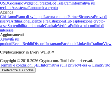
USD
Glossario
Widget di prezzo
Bot Telegram
Informativa sui
reclami
Assistenza
Panoramica crypto
Azienda
Chi siamo
Piano di sviluppo
Lavora con noi
Partner
Sicurezza
Prova di
riserva
Affiliazione
Licenze e registrazioni
Hub esplorazione crypto-
asset
Sostenibilità ambientale
Capitale
Verifica
Politica sui conflitti di
interesse
Aggiornamenti
X
Novità sui
prodotti
Eventi
Reddit
Discord
Instagram
Facebook
Linkedin
TradingView
Cryptocurrency in Every Wallet™
Copyright © 2018-2026 Crypto.com. Tutti i diritti riservati.
Termini e condizioni SEE
Informativa sulla privacy
Fees & Limits
Stato
Preferenze sui cookie