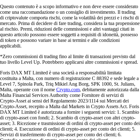
Questo contenuto è a scopo informativo e non deve essere considerato
come una raccomandazione o un consiglio di investimento. Il trading
di criptovalute comporta rischi, come la volatilità dei prezzi e i rischi di
mercato. Prima di decidere di fare trading, considera la tua propensione
al rischio. Premi, riduzioni delle commissioni e altri vantaggi citati in
questo articolo possono essere soggetti a requisiti di idoneità, possesso
di token e possono variare in base ai termini e alle condizioni
applicabili.
*Zero commissioni di trading fino al limite di transazioni previsto dal
tuo livello Level Up. Potrebbero applicarsi altre commissioni e spread.
Foris DAX MT Limited è una società a responsabilità limitata
costituita a Malta, con numero di registrazione C 88392 e sede legale a
Level 7, Spinola Park, Triq Mikiel Ang Borg, SPK 1000, St. Julians,
Malta, operante con il nome
Crypto.com
, debitamente autorizzata dalla
Malta Financial Services Authority come Fornitore di servizi di
Crypto-Asset ai sensi del Regolamento 2023/1114 sui Mercati dei
Crypto-Asset, recepito a Malta dal Markets in Crypto Assets Act. Foris
DAX MT Limited è autorizzata a fornire i seguenti servizi: 1. Scambio
di crypto-asset con fondi; 2. Scambio di crypto-asset con altri crypto-
asset; 3. Ricezione e trasmissione di ordini di crypto-asset per conto dei
clienti; 4. Esecuzione di ordini di crypto-asset per conto dei clienti; 5.
Servizi di trasferimento di crypto-asset per conto dei clienti; 6.