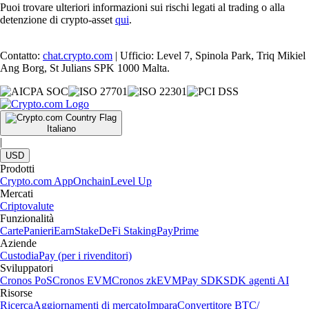
Puoi trovare ulteriori informazioni sui rischi legati al trading o alla
detenzione di crypto-asset
qui
.
Contatto:
chat.crypto.com
| Ufficio: Level 7, Spinola Park, Triq Mikiel
Ang Borg, St Julians SPK 1000 Malta.
Italiano
|
USD
Prodotti
Crypto.com App
Onchain
Level Up
Mercati
Criptovalute
Funzionalità
Carte
Panieri
Earn
Stake
DeFi Staking
Pay
Prime
Aziende
Custodia
Pay (per i rivenditori)
Sviluppatori
Cronos PoS
Cronos EVM
Cronos zkEVM
Pay SDK
SDK agenti AI
Risorse
Ricerca
Aggiornamenti di mercato
Impara
Convertitore BTC/