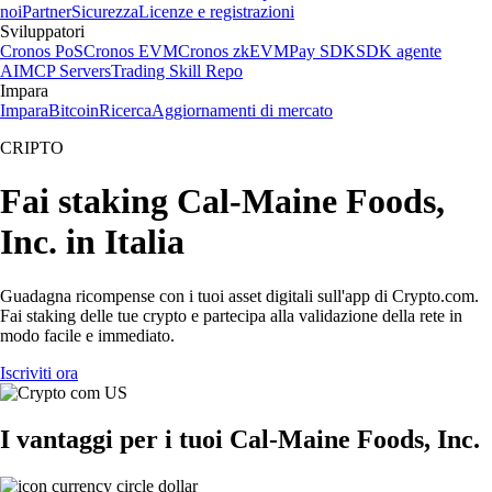
noi
Partner
Sicurezza
Licenze e registrazioni
Sviluppatori
Cronos PoS
Cronos EVM
Cronos zkEVM
Pay SDK
SDK agente
AI
MCP Servers
Trading Skill Repo
Impara
Impara
Bitcoin
Ricerca
Aggiornamenti di mercato
CRIPTO
Fai staking Cal-Maine Foods,
Inc. in Italia
Guadagna ricompense con i tuoi asset digitali sull'app di Crypto.com.
Fai staking delle tue crypto e partecipa alla validazione della rete in
modo facile e immediato.
Iscriviti ora
I vantaggi per i tuoi Cal-Maine Foods, Inc.