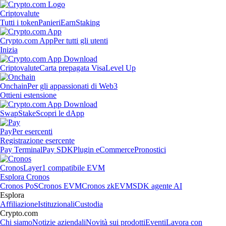
Criptovalute
Tutti i token
Panieri
Earn
Staking
Crypto.com App
Per tutti gli utenti
Inizia
Criptovalute
Carta prepagata Visa
Level Up
Onchain
Per gli appassionati di Web3
Ottieni estensione
Swap
Stake
Scopri le dApp
Pay
Per esercenti
Registrazione esercente
Pay Terminal
Pay SDK
Plugin eCommerce
Pronostici
Cronos
Layer1 compatibile EVM
Esplora Cronos
Cronos PoS
Cronos EVM
Cronos zkEVM
SDK agente AI
Esplora
Affiliazione
Istituzionali
Custodia
Crypto.com
Chi siamo
Notizie aziendali
Novità sui prodotti
Eventi
Lavora con