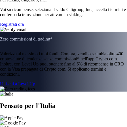
Vai su ricompense, seleziona il saldo Citigroup, Inc., accetta i termini e
conferma la transazione per attivare lo staking.
Registrati ora
Zero commissioni di trading*
Valorizza al massimo i tuoi fondi. Compra, vendi o scambia oltre 400
criptovalute di tendenza senza commissioni* nell'app Crypto.com.
Inoltre, con Level Up puoi ottenere fino al 6% di ricompense in CRO
con la Visa prepagata di Crypto.com. Si applicano termini e
condizioni.
Unisciti a Level Up
Pensato per l'Italia