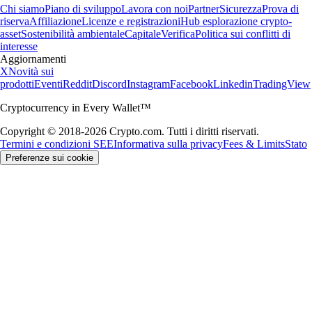
Chi siamo
Piano di sviluppo
Lavora con noi
Partner
Sicurezza
Prova di
riserva
Affiliazione
Licenze e registrazioni
Hub esplorazione crypto-
asset
Sostenibilità ambientale
Capitale
Verifica
Politica sui conflitti di
interesse
Aggiornamenti
X
Novità sui
prodotti
Eventi
Reddit
Discord
Instagram
Facebook
Linkedin
TradingView
Cryptocurrency in Every Wallet™
Copyright © 2018-2026 Crypto.com. Tutti i diritti riservati.
Termini e condizioni SEE
Informativa sulla privacy
Fees & Limits
Stato
Preferenze sui cookie