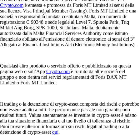
Crypto.com
è emessa e promossa da Foris MT Limited ai sensi della
sua licenza Visa Principal Member (Issuing). Foris MT Limited è una
società a responsabilità limitata costituita a Malta, con numero di
registrazione C 90348 e sede legale al Level 7, Spinola Park, Triq
Mikiel Ang Borg, SPK 1000, St. Julians, Malta, debitamente
autorizzata dalla Malta Financial Services Authority come istituto
finanziario abilitato all’emissione di denaro elettronico ai sensi del 3°
Allegato al Financial Institutions Act (Electronic Money Institutions).
Qualsiasi altro prodotto o servizio offerto e pubblicizzato su questa
pagina web o sull’App
Crypto.com
è fornito da altre società del
gruppo e non rientra nei servizi regolamentati di Foris DAX MT
Limited o Foris MT Limited.
Il trading o la detenzione di crypto-asset comporta dei rischi e potrebbe
non essere adatto a tutti. Le performance passate non garantiscono
risultati futuri. Valuta attentamente se investire in crypto-asset è adatto
alla tua situazione finanziaria e al tuo livello di tolleranza al rischio.
Puoi trovare ulteriori informazioni sui rischi legati al trading o alla
detenzione di crypto-asset
qui
.