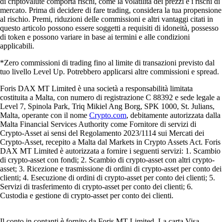
di criptovalute comporta rischi, come la volatilità dei prezzi e i rischi di
mercato. Prima di decidere di fare trading, considera la tua propensione
al rischio. Premi, riduzioni delle commissioni e altri vantaggi citati in
questo articolo possono essere soggetti a requisiti di idoneità, possesso
di token e possono variare in base ai termini e alle condizioni
applicabili.
*Zero commissioni di trading fino al limite di transazioni previsto dal
tuo livello Level Up. Potrebbero applicarsi altre commissioni e spread.
Foris DAX MT Limited è una società a responsabilità limitata
costituita a Malta, con numero di registrazione C 88392 e sede legale a
Level 7, Spinola Park, Triq Mikiel Ang Borg, SPK 1000, St. Julians,
Malta, operante con il nome
Crypto.com
, debitamente autorizzata dalla
Malta Financial Services Authority come Fornitore di servizi di
Crypto-Asset ai sensi del Regolamento 2023/1114 sui Mercati dei
Crypto-Asset, recepito a Malta dal Markets in Crypto Assets Act. Foris
DAX MT Limited è autorizzata a fornire i seguenti servizi: 1. Scambio
di crypto-asset con fondi; 2. Scambio di crypto-asset con altri crypto-
asset; 3. Ricezione e trasmissione di ordini di crypto-asset per conto dei
clienti; 4. Esecuzione di ordini di crypto-asset per conto dei clienti; 5.
Servizi di trasferimento di crypto-asset per conto dei clienti; 6.
Custodia e gestione di crypto-asset per conto dei clienti.
Il conto in contanti è fornito da Foris MT Limited. La carta Visa