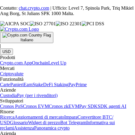
Contatto:
chat.crypto.com
| Ufficio: Level 7, Spinola Park, Triq Mikiel
Ang Borg, St Julians SPK 1000 Malta.
Italiano
|
USD
Prodotti
Crypto.com App
Onchain
Level Up
Mercati
Criptovalute
Funzionalità
Carte
Panieri
Earn
Stake
DeFi Staking
Pay
Prime
Aziende
Custodia
Pay (per i rivenditori)
Sviluppatori
Cronos PoS
Cronos EVM
Cronos zkEVM
Pay SDK
SDK agenti AI
Risorse
Ricerca
Aggiornamenti di mercato
Impara
Convertitore BTC/
USD
Glossario
Widget di prezzo
Bot Telegram
Informativa sui
reclami
Assistenza
Panoramica crypto
Azienda