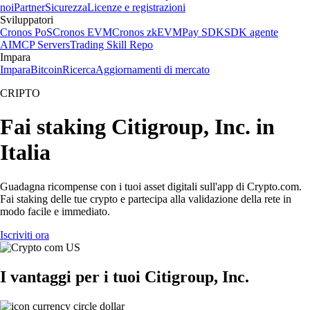
noi
Partner
Sicurezza
Licenze e registrazioni
Sviluppatori
Cronos PoS
Cronos EVM
Cronos zkEVM
Pay SDK
SDK agente
AI
MCP Servers
Trading Skill Repo
Impara
Impara
Bitcoin
Ricerca
Aggiornamenti di mercato
CRIPTO
Fai staking Citigroup, Inc. in
Italia
Guadagna ricompense con i tuoi asset digitali sull'app di Crypto.com.
Fai staking delle tue crypto e partecipa alla validazione della rete in
modo facile e immediato.
Iscriviti ora
I vantaggi per i tuoi Citigroup, Inc.