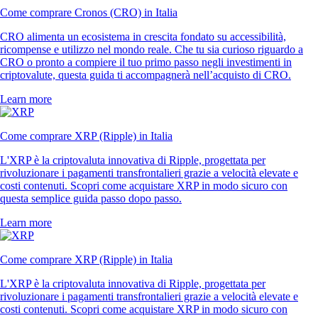
Come comprare Cronos (CRO) in Italia
CRO alimenta un ecosistema in crescita fondato su accessibilità,
ricompense e utilizzo nel mondo reale. Che tu sia curioso riguardo a
CRO o pronto a compiere il tuo primo passo negli investimenti in
criptovalute, questa guida ti accompagnerà nell’acquisto di CRO.
Learn more
Come comprare XRP (Ripple) in Italia
L'XRP è la criptovaluta innovativa di Ripple, progettata per
rivoluzionare i pagamenti transfrontalieri grazie a velocità elevate e
costi contenuti. Scopri come acquistare XRP in modo sicuro con
questa semplice guida passo dopo passo.
Learn more
Come comprare XRP (Ripple) in Italia
L'XRP è la criptovaluta innovativa di Ripple, progettata per
rivoluzionare i pagamenti transfrontalieri grazie a velocità elevate e
costi contenuti. Scopri come acquistare XRP in modo sicuro con