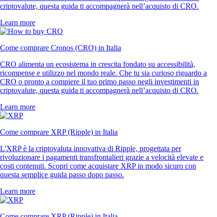
criptovalute, questa guida ti accompagnerà nell’acquisto di CRO.
Learn more
Come comprare Cronos (CRO) in Italia
CRO alimenta un ecosistema in crescita fondato su accessibilità,
ricompense e utilizzo nel mondo reale. Che tu sia curioso riguardo a
CRO o pronto a compiere il tuo primo passo negli investimenti in
criptovalute, questa guida ti accompagnerà nell’acquisto di CRO.
Learn more
Come comprare XRP (Ripple) in Italia
L'XRP è la criptovaluta innovativa di Ripple, progettata per
rivoluzionare i pagamenti transfrontalieri grazie a velocità elevate e
costi contenuti. Scopri come acquistare XRP in modo sicuro con
questa semplice guida passo dopo passo.
Learn more
Come comprare XRP (Ripple) in Italia