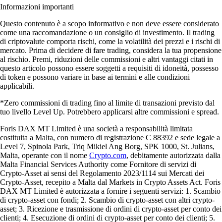
Informazioni importanti
Questo contenuto è a scopo informativo e non deve essere considerato
come una raccomandazione o un consiglio di investimento. Il trading
di criptovalute comporta rischi, come la volatilità dei prezzi e i rischi di
mercato. Prima di decidere di fare trading, considera la tua propensione
al rischio. Premi, riduzioni delle commissioni e altri vantaggi citati in
questo articolo possono essere soggetti a requisiti di idoneità, possesso
di token e possono variare in base ai termini e alle condizioni
applicabili.
*Zero commissioni di trading fino al limite di transazioni previsto dal
tuo livello Level Up. Potrebbero applicarsi altre commissioni e spread.
Foris DAX MT Limited è una società a responsabilità limitata
costituita a Malta, con numero di registrazione C 88392 e sede legale a
Level 7, Spinola Park, Triq Mikiel Ang Borg, SPK 1000, St. Julians,
Malta, operante con il nome
Crypto.com
, debitamente autorizzata dalla
Malta Financial Services Authority come Fornitore di servizi di
Crypto-Asset ai sensi del Regolamento 2023/1114 sui Mercati dei
Crypto-Asset, recepito a Malta dal Markets in Crypto Assets Act. Foris
DAX MT Limited è autorizzata a fornire i seguenti servizi: 1. Scambio
di crypto-asset con fondi; 2. Scambio di crypto-asset con altri crypto-
asset; 3. Ricezione e trasmissione di ordini di crypto-asset per conto dei
clienti; 4. Esecuzione di ordini di crypto-asset per conto dei clienti; 5.