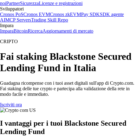
noi
Partner
Sicurezza
Licenze e registrazioni
Sviluppatori
Cronos PoS
Cronos EVM
Cronos zkEVM
Pay SDK
SDK agente
AI
MCP Servers
Trading Skill Repo
Impara
Impara
Bitcoin
Ricerca
Aggiornamenti di mercato
CRIPTO
Fai staking Blackstone Secured
Lending Fund in Italia
Guadagna ricompense con i tuoi asset digitali sull'app di Crypto.com.
Fai staking delle tue crypto e partecipa alla validazione della rete in
modo facile e immediato.
Iscriviti ora
I vantaggi per i tuoi Blackstone Secured
Lending Fund