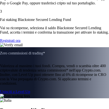
Pay o Google Pay, oppure trasferisci cripto sul tuo portafoglio.
3
Fai staking Blackstone Secured Lending Fund
Vai su ricompense, seleziona il saldo Blackstone Secured Lending
Fund, accetta i termini e conferma la transazione per attivare lo staking.
Registrati ora
Zero commissioni di trading*
Valorizza al massimo i tuoi fondi. Compra, vendi o scambia oltre 400
criptovalute di tendenza senza commissioni* nell'app Crypto.com.
Inoltre, con Level Up puoi ottenere fino al 6% di ricompense in CRO
con la Visa prepagata di Crypto.com. Si applicano termini e
condizioni.
Unisciti a Level Up