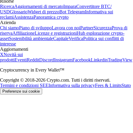
Risorse
Ricerca
Aggiornamenti di mercato
Impara
Convertitore BTC/
USD
Glossario
Widget di prezzo
Bot Telegram
Informativa sui
reclami
Assistenza
Panoramica crypto
Azienda
Chi siamo
Piano di sviluppo
Lavora con noi
Partner
Sicurezza
Prova di
riserva
Affiliazione
Licenze e registrazioni
Hub esplorazione crypto-
asset
Sostenibilità ambientale
Capitale
Verifica
Politica sui conflitti di
interesse
Aggiornamenti
X
Novità sui
prodotti
Eventi
Reddit
Discord
Instagram
Facebook
Linkedin
TradingView
Cryptocurrency in Every Wallet™
Copyright © 2018-2026 Crypto.com. Tutti i diritti riservati.
Termini e condizioni SEE
Informativa sulla privacy
Fees & Limits
Stato
Preferenze sui cookie