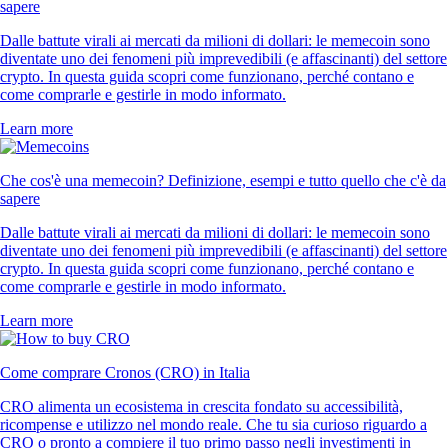
sapere
Dalle battute virali ai mercati da milioni di dollari: le memecoin sono
diventate uno dei fenomeni più imprevedibili (e affascinanti) del settore
crypto. In questa guida scopri come funzionano, perché contano e
come comprarle e gestirle in modo informato.
Learn more
Che cos'è una memecoin? Definizione, esempi e tutto quello che c'è da
sapere
Dalle battute virali ai mercati da milioni di dollari: le memecoin sono
diventate uno dei fenomeni più imprevedibili (e affascinanti) del settore
crypto. In questa guida scopri come funzionano, perché contano e
come comprarle e gestirle in modo informato.
Learn more
Come comprare Cronos (CRO) in Italia
CRO alimenta un ecosistema in crescita fondato su accessibilità,
ricompense e utilizzo nel mondo reale. Che tu sia curioso riguardo a
CRO o pronto a compiere il tuo primo passo negli investimenti in