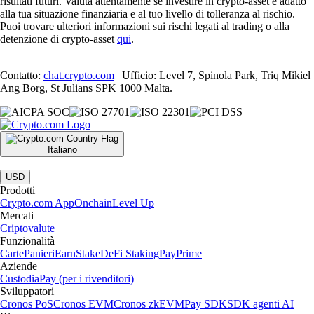
risultati futuri. Valuta attentamente se investire in crypto-asset è adatto
alla tua situazione finanziaria e al tuo livello di tolleranza al rischio.
Puoi trovare ulteriori informazioni sui rischi legati al trading o alla
detenzione di crypto-asset
qui
.
Contatto:
chat.crypto.com
| Ufficio: Level 7, Spinola Park, Triq Mikiel
Ang Borg, St Julians SPK 1000 Malta.
Italiano
|
USD
Prodotti
Crypto.com App
Onchain
Level Up
Mercati
Criptovalute
Funzionalità
Carte
Panieri
Earn
Stake
DeFi Staking
Pay
Prime
Aziende
Custodia
Pay (per i rivenditori)
Sviluppatori
Cronos PoS
Cronos EVM
Cronos zkEVM
Pay SDK
SDK agenti AI