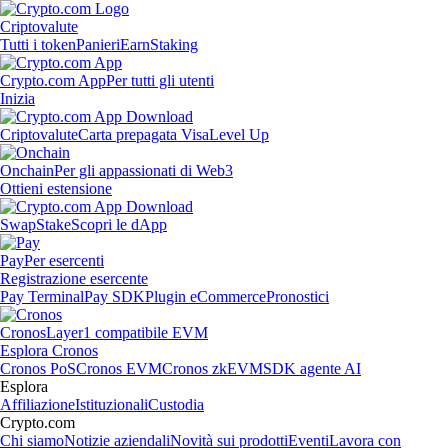
Criptovalute
Tutti i token
Panieri
Earn
Staking
Crypto.com App
Per tutti gli utenti
Inizia
Criptovalute
Carta prepagata Visa
Level Up
Onchain
Per gli appassionati di Web3
Ottieni estensione
Swap
Stake
Scopri le dApp
Pay
Per esercenti
Registrazione esercente
Pay Terminal
Pay SDK
Plugin eCommerce
Pronostici
Cronos
Layer1 compatibile EVM
Esplora Cronos
Cronos PoS
Cronos EVM
Cronos zkEVM
SDK agente AI
Esplora
Affiliazione
Istituzionali
Custodia
Crypto.com
Chi siamo
Notizie aziendali
Novità sui prodotti
Eventi
Lavora con