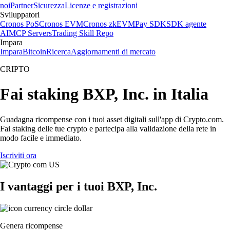
noi
Partner
Sicurezza
Licenze e registrazioni
Sviluppatori
Cronos PoS
Cronos EVM
Cronos zkEVM
Pay SDK
SDK agente
AI
MCP Servers
Trading Skill Repo
Impara
Impara
Bitcoin
Ricerca
Aggiornamenti di mercato
CRIPTO
Fai staking BXP, Inc. in Italia
Guadagna ricompense con i tuoi asset digitali sull'app di Crypto.com.
Fai staking delle tue crypto e partecipa alla validazione della rete in
modo facile e immediato.
Iscriviti ora
I vantaggi per i tuoi BXP, Inc.
Genera ricompense