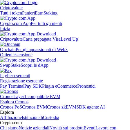
Criptovalute
Tutti i token
Panieri
Earn
Staking
Crypto.com App
Per tutti gli utenti
Inizia
Criptovalute
Carta prepagata Visa
Level Up
Onchain
Per gli appassionati di Web3
Ottieni estensione
Swap
Stake
Scopri le dApp
Pay
Per esercenti
Registrazione esercente
Pay Terminal
Pay SDK
Plugin eCommerce
Pronostici
Cronos
Layer1 compatibile EVM
Esplora Cronos
Cronos PoS
Cronos EVM
Cronos zkEVM
SDK agente AI
Esplora
Affiliazione
Istituzionali
Custodia
Crypto.com
Chi siamo
Notizie aziendali
Novità sui prodotti
Eventi
Lavora con