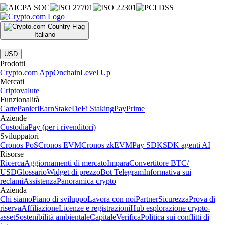
Italiano
|
USD
Prodotti
Crypto.com App
Onchain
Level Up
Mercati
Criptovalute
Funzionalità
Carte
Panieri
Earn
Stake
DeFi Staking
Pay
Prime
Aziende
Custodia
Pay (per i rivenditori)
Sviluppatori
Cronos PoS
Cronos EVM
Cronos zkEVM
Pay SDK
SDK agenti AI
Risorse
Ricerca
Aggiornamenti di mercato
Impara
Convertitore BTC/
USD
Glossario
Widget di prezzo
Bot Telegram
Informativa sui
reclami
Assistenza
Panoramica crypto
Azienda
Chi siamo
Piano di sviluppo
Lavora con noi
Partner
Sicurezza
Prova di
riserva
Affiliazione
Licenze e registrazioni
Hub esplorazione crypto-
asset
Sostenibilità ambientale
Capitale
Verifica
Politica sui conflitti di