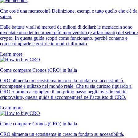
Che cos'è una memecoin? Definizione, esempi e tutto quello che c'è da
sapere
Dalle battute virali ai mercati da milioni di dollari: le memecoin sono
diventate uno dei fenomeni più imprevedibili (e affascinanti) del settore
crypto. In questa guida scopri come funzionano, perché contano e
come comprarle e gestirle in modo informato.
Learn more
Come comprare Cronos (CRO) in Italia
CRO alimenta un ecosistema in crescita fondato su accessibilità,
ricompense e utilizzo nel mondo reale. Che tu sia curioso riguardo a
CRO o pronto a compiere il tuo primo passo negli investimenti in
criptovalute, questa guida ti accompagnerà nell’acquisto di CRO.
Learn more
Come comprare Cronos (CRO) in Italia
CRO alimenta un ecosistema in crescita fondato su accessibilità,