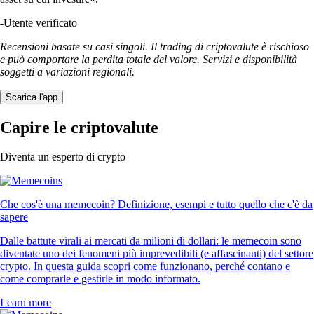
-
Utente verificato
Recensioni basate su casi singoli. Il trading di criptovalute è rischioso
e può comportare la perdita totale del valore. Servizi e disponibilità
soggetti a variazioni regionali.
Scarica l'app
Capire le criptovalute
Diventa un esperto di crypto
Che cos'è una memecoin? Definizione, esempi e tutto quello che c'è da
sapere
Dalle battute virali ai mercati da milioni di dollari: le memecoin sono
diventate uno dei fenomeni più imprevedibili (e affascinanti) del settore
crypto. In questa guida scopri come funzionano, perché contano e
come comprarle e gestirle in modo informato.
Learn more