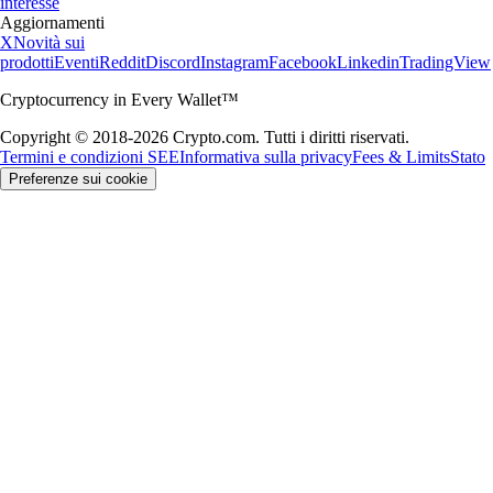
interesse
Aggiornamenti
X
Novità sui
prodotti
Eventi
Reddit
Discord
Instagram
Facebook
Linkedin
TradingView
Cryptocurrency in Every Wallet™
Copyright © 2018-2026 Crypto.com. Tutti i diritti riservati.
Termini e condizioni SEE
Informativa sulla privacy
Fees & Limits
Stato
Preferenze sui cookie