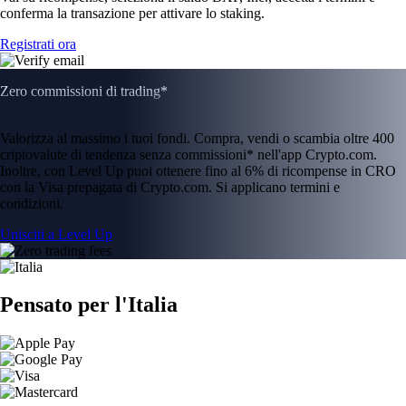
conferma la transazione per attivare lo staking.
Registrati ora
Zero commissioni di trading*
Valorizza al massimo i tuoi fondi. Compra, vendi o scambia oltre 400
criptovalute di tendenza senza commissioni* nell'app Crypto.com.
Inoltre, con Level Up puoi ottenere fino al 6% di ricompense in CRO
con la Visa prepagata di Crypto.com. Si applicano termini e
condizioni.
Unisciti a Level Up
Pensato per l'Italia