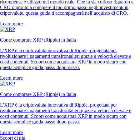
ricompense e utilizzo nel mondo reale. Che tu sia curioso riguardo a
CRO o pronto a compiere il tuo primo passo negli investimenti in
criptovalute, questa guida ti accompagnerà nell’acquisto di CRO.
Learn more
Come comprare XRP (Ripple) in Italia
L'XRP è la criptovaluta innovativa di Ripple, progettata per
rivoluzionare i pagamenti transfrontalieri grazie a velocità elevate e
costi contenuti. Scopri come acquistare XRP in modo sicuro con
questa semplice guida passo dopo passo.
Learn more
Come comprare XRP (Ripple) in Italia
L'XRP è la criptovaluta innovativa di Ripple, progettata per
rivoluzionare i pagamenti transfrontalieri grazie a velocità elevate e
costi contenuti. Scopri come acquistare XRP in modo sicuro con
questa semplice guida passo dopo passo.
Learn more
Scopri di più