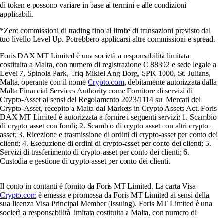
di token e possono variare in base ai termini e alle condizioni
applicabili.
*Zero commissioni di trading fino al limite di transazioni previsto dal
tuo livello Level Up. Potrebbero applicarsi altre commissioni e spread.
Foris DAX MT Limited è una società a responsabilità limitata
costituita a Malta, con numero di registrazione C 88392 e sede legale a
Level 7, Spinola Park, Triq Mikiel Ang Borg, SPK 1000, St. Julians,
Malta, operante con il nome
Crypto.com
, debitamente autorizzata dalla
Malta Financial Services Authority come Fornitore di servizi di
Crypto-Asset ai sensi del Regolamento 2023/1114 sui Mercati dei
Crypto-Asset, recepito a Malta dal Markets in Crypto Assets Act. Foris
DAX MT Limited è autorizzata a fornire i seguenti servizi: 1. Scambio
di crypto-asset con fondi; 2. Scambio di crypto-asset con altri crypto-
asset; 3. Ricezione e trasmissione di ordini di crypto-asset per conto dei
clienti; 4. Esecuzione di ordini di crypto-asset per conto dei clienti; 5.
Servizi di trasferimento di crypto-asset per conto dei clienti; 6.
Custodia e gestione di crypto-asset per conto dei clienti.
Il conto in contanti è fornito da Foris MT Limited. La carta Visa
Crypto.com
è emessa e promossa da Foris MT Limited ai sensi della
sua licenza Visa Principal Member (Issuing). Foris MT Limited è una
società a responsabilità limitata costituita a Malta, con numero di