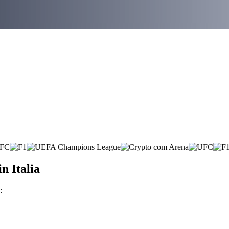
n Italia
: