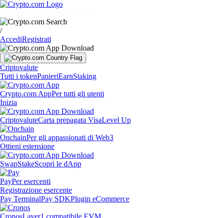
Mercati
Privati
Aziende
Scopri
/
Accedi
Registrati
Criptovalute
Tutti i token
Panieri
Earn
Staking
Crypto.com App
Per tutti gli utenti
Inizia
Criptovalute
Carta prepagata Visa
Level Up
Onchain
Per gli appassionati di Web3
Ottieni estensione
Swap
Stake
Scopri le dApp
Pay
Per esercenti
Registrazione esercente
Pay Terminal
Pay SDK
Plugin eCommerce
Cronos
Layer1 compatibile EVM