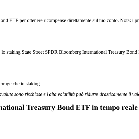
nd ETF per ottenere ricompense direttamente sul tuo conto. Nota: i prem
are lo staking State Street SPDR Bloomberg International Treasury Bond
storage che in staking.
ovalute sono rischiose e l'alta volatilità può ridurre drasticamente il val
national Treasury Bond ETF in tempo reale