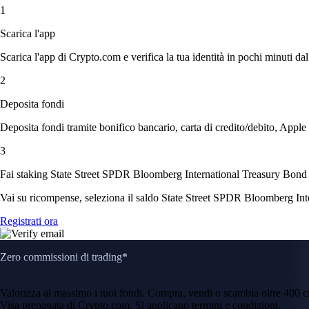
1
Scarica l'app
Scarica l'app di Crypto.com e verifica la tua identità in pochi minuti dal
2
Deposita fondi
Deposita fondi tramite bonifico bancario, carta di credito/debito, Apple
3
Fai staking State Street SPDR Bloomberg International Treasury Bon
Vai su ricompense, seleziona il saldo State Street SPDR Bloomberg Inter
Registrati ora
Zero commissioni di trading*
Valorizza al massimo i tuoi fondi. Compra, vendi o scambia oltre 400 
Visa prepagata di Crypto.com. Si applicano termini e condizioni.