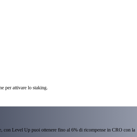
 per attivare lo staking.
re, con Level Up puoi ottenere fino al 6% di ricompense in CRO con la