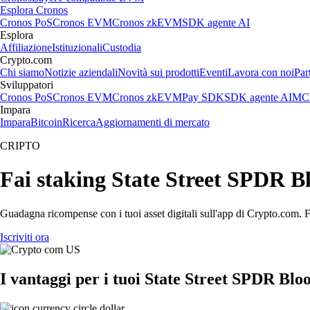
Esplora Cronos
Cronos PoS
Cronos EVM
Cronos zkEVM
SDK agente AI
Esplora
Affiliazione
Istituzionali
Custodia
Crypto.com
Chi siamo
Notizie aziendali
Novità sui prodotti
Eventi
Lavora con noi
Par
Sviluppatori
Cronos PoS
Cronos EVM
Cronos zkEVM
Pay SDK
SDK agente AI
MCP
Impara
Impara
Bitcoin
Ricerca
Aggiornamenti di mercato
CRIPTO
Fai staking State Street SPDR B
Guadagna ricompense con i tuoi asset digitali sull'app di Crypto.com. Fa
Iscriviti ora
I vantaggi per i tuoi State Street SPDR B