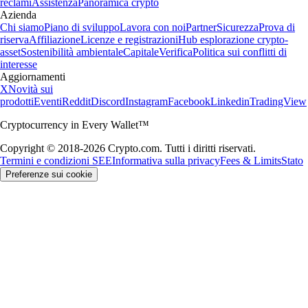
reclami
Assistenza
Panoramica crypto
Azienda
Chi siamo
Piano di sviluppo
Lavora con noi
Partner
Sicurezza
Prova di
riserva
Affiliazione
Licenze e registrazioni
Hub esplorazione crypto-
asset
Sostenibilità ambientale
Capitale
Verifica
Politica sui conflitti di
interesse
Aggiornamenti
X
Novità sui
prodotti
Eventi
Reddit
Discord
Instagram
Facebook
Linkedin
TradingView
Cryptocurrency in Every Wallet™
Copyright © 2018-2026 Crypto.com. Tutti i diritti riservati.
Termini e condizioni SEE
Informativa sulla privacy
Fees & Limits
Stato
Preferenze sui cookie