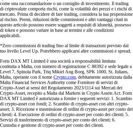
come una raccomandazione o un consiglio di investimento. Il trading
di criptovalute comporta rischi, come la volatilità dei prezzi e i rischi di
mercato. Prima di decidere di fare trading, considera la tua propensione
al rischio. Premi, riduzioni delle commissioni e altri vantaggi citati in
questo articolo possono essere soggetti a requisiti di idoneità, possesso
di token e possono variare in base ai termini e alle condizioni
applicabili.
*Zero commissioni di trading fino al limite di transazioni previsto dal
tuo livello Level Up. Potrebbero applicarsi altre commissioni e spread.
Foris DAX MT Limited è una società a responsabilità limitata
costituita a Malta, con numero di registrazione C 88392 e sede legale a
Level 7, Spinola Park, Triq Mikiel Ang Borg, SPK 1000, St. Julians,
Malta, operante con il nome
Crypto.com
, debitamente autorizzata dalla
Malta Financial Services Authority come Fornitore di servizi di
Crypto-Asset ai sensi del Regolamento 2023/1114 sui Mercati dei
Crypto-Asset, recepito a Malta dal Markets in Crypto Assets Act. Foris
DAX MT Limited è autorizzata a fornire i seguenti servizi: 1. Scambio
di crypto-asset con fondi; 2. Scambio di crypto-asset con altri crypto-
asset; 3. Ricezione e trasmissione di ordini di crypto-asset per conto dei
clienti; 4. Esecuzione di ordini di crypto-asset per conto dei clienti; 5.
Servizi di trasferimento di crypto-asset per conto dei clienti; 6.
Custodia e gestione di crypto-asset per conto dei clienti.