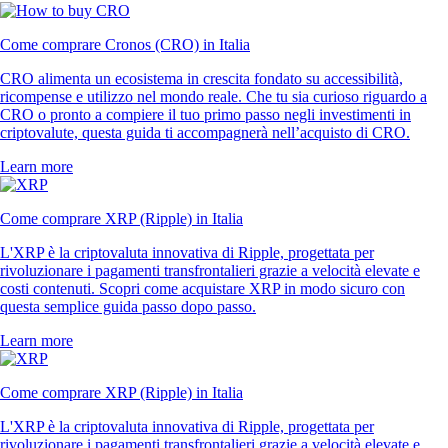
Come comprare Cronos (CRO) in Italia
CRO alimenta un ecosistema in crescita fondato su accessibilità,
ricompense e utilizzo nel mondo reale. Che tu sia curioso riguardo a
CRO o pronto a compiere il tuo primo passo negli investimenti in
criptovalute, questa guida ti accompagnerà nell’acquisto di CRO.
Learn more
Come comprare XRP (Ripple) in Italia
L'XRP è la criptovaluta innovativa di Ripple, progettata per
rivoluzionare i pagamenti transfrontalieri grazie a velocità elevate e
costi contenuti. Scopri come acquistare XRP in modo sicuro con
questa semplice guida passo dopo passo.
Learn more
Come comprare XRP (Ripple) in Italia
L'XRP è la criptovaluta innovativa di Ripple, progettata per
rivoluzionare i pagamenti transfrontalieri grazie a velocità elevate e