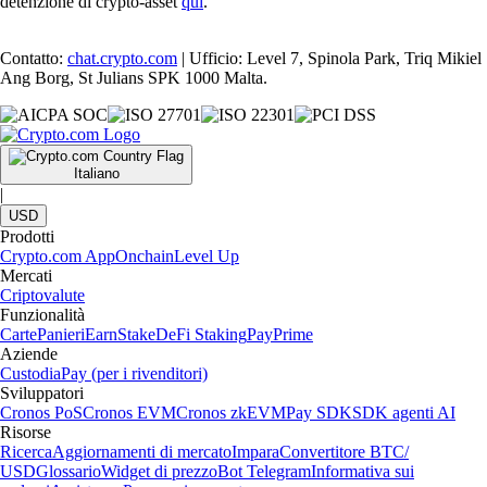
detenzione di crypto-asset
qui
.
Contatto:
chat.crypto.com
| Ufficio: Level 7, Spinola Park, Triq Mikiel
Ang Borg, St Julians SPK 1000 Malta.
Italiano
|
USD
Prodotti
Crypto.com App
Onchain
Level Up
Mercati
Criptovalute
Funzionalità
Carte
Panieri
Earn
Stake
DeFi Staking
Pay
Prime
Aziende
Custodia
Pay (per i rivenditori)
Sviluppatori
Cronos PoS
Cronos EVM
Cronos zkEVM
Pay SDK
SDK agenti AI
Risorse
Ricerca
Aggiornamenti di mercato
Impara
Convertitore BTC/
USD
Glossario
Widget di prezzo
Bot Telegram
Informativa sui