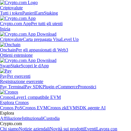
Criptovalute
Tutti i token
Panieri
Earn
Staking
Crypto.com App
Per tutti gli utenti
Inizia
Criptovalute
Carta prepagata Visa
Level Up
Onchain
Per gli appassionati di Web3
Ottieni estensione
Swap
Stake
Scopri le dApp
Pay
Per esercenti
Registrazione esercente
Pay Terminal
Pay SDK
Plugin eCommerce
Pronostici
Cronos
Layer1 compatibile EVM
Esplora Cronos
Cronos PoS
Cronos EVM
Cronos zkEVM
SDK agente AI
Esplora
Affiliazione
Istituzionali
Custodia
Crypto.com
Chi siamo
Notizie aziendali
Novità sui prodotti
Eventi
Lavora con