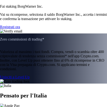
Fai staking BorgWarner Inc.
Vai su ricompense, seleziona il saldo BorgWarner Inc., accetta i termini
e conferma la transazione per attivare lo staking.
Registrati ora
Zero commissioni di trading*
Valorizza al massimo i tuoi fondi. Compra, vendi o scambia oltre 400
criptovalute di tendenza senza commissioni* nell'app Crypto.com.
Inoltre, con Level Up puoi ottenere fino al 6% di ricompense in CRO
con la Visa prepagata di Crypto.com. Si applicano termini e
condizioni.
Unisciti a Level Up
Pensato per l'Italia