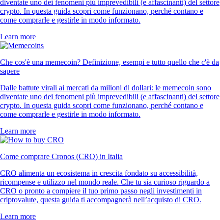
diventate uno dei fenomeni più imprevedibili (e affascinanti) del settore
crypto. In questa guida scopri come funzionano, perché contano e
come comprarle e gestirle in modo informato.
Learn more
Che cos'è una memecoin? Definizione, esempi e tutto quello che c'è da
sapere
Dalle battute virali ai mercati da milioni di dollari: le memecoin sono
diventate uno dei fenomeni più imprevedibili (e affascinanti) del settore
crypto. In questa guida scopri come funzionano, perché contano e
come comprarle e gestirle in modo informato.
Learn more
Come comprare Cronos (CRO) in Italia
CRO alimenta un ecosistema in crescita fondato su accessibilità,
ricompense e utilizzo nel mondo reale. Che tu sia curioso riguardo a
CRO o pronto a compiere il tuo primo passo negli investimenti in
criptovalute, questa guida ti accompagnerà nell’acquisto di CRO.
Learn more