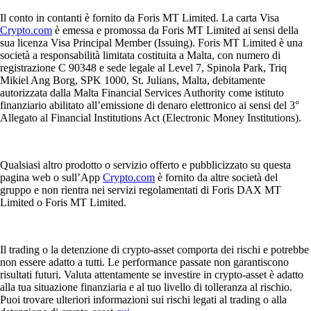
Il conto in contanti è fornito da Foris MT Limited. La carta Visa
Crypto.com
è emessa e promossa da Foris MT Limited ai sensi della
sua licenza Visa Principal Member (Issuing). Foris MT Limited è una
società a responsabilità limitata costituita a Malta, con numero di
registrazione C 90348 e sede legale al Level 7, Spinola Park, Triq
Mikiel Ang Borg, SPK 1000, St. Julians, Malta, debitamente
autorizzata dalla Malta Financial Services Authority come istituto
finanziario abilitato all’emissione di denaro elettronico ai sensi del 3°
Allegato al Financial Institutions Act (Electronic Money Institutions).
Qualsiasi altro prodotto o servizio offerto e pubblicizzato su questa
pagina web o sull’App
Crypto.com
è fornito da altre società del
gruppo e non rientra nei servizi regolamentati di Foris DAX MT
Limited o Foris MT Limited.
Il trading o la detenzione di crypto-asset comporta dei rischi e potrebbe
non essere adatto a tutti. Le performance passate non garantiscono
risultati futuri. Valuta attentamente se investire in crypto-asset è adatto
alla tua situazione finanziaria e al tuo livello di tolleranza al rischio.
Puoi trovare ulteriori informazioni sui rischi legati al trading o alla