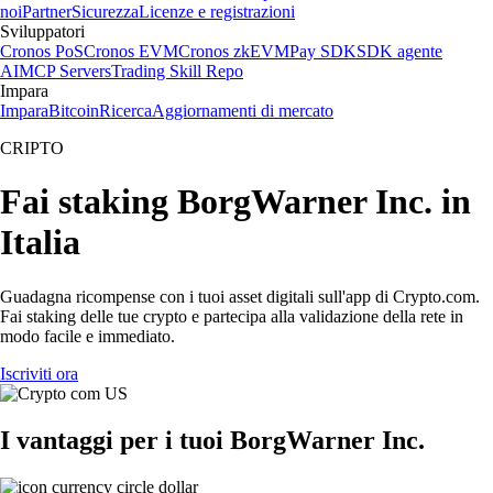
noi
Partner
Sicurezza
Licenze e registrazioni
Sviluppatori
Cronos PoS
Cronos EVM
Cronos zkEVM
Pay SDK
SDK agente
AI
MCP Servers
Trading Skill Repo
Impara
Impara
Bitcoin
Ricerca
Aggiornamenti di mercato
CRIPTO
Fai staking BorgWarner Inc. in
Italia
Guadagna ricompense con i tuoi asset digitali sull'app di Crypto.com.
Fai staking delle tue crypto e partecipa alla validazione della rete in
modo facile e immediato.
Iscriviti ora
I vantaggi per i tuoi BorgWarner Inc.