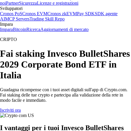
noi
Partner
Sicurezza
Licenze e registrazioni
Sviluppatori
Cronos PoS
Cronos EVM
Cronos zkEVM
Pay SDK
SDK agente
AI
MCP Servers
Trading Skill Repo
Impara
Impara
Bitcoin
Ricerca
Aggiornamenti di mercato
CRIPTO
Fai staking Invesco BulletShares
2029 Corporate Bond ETF in
Italia
Guadagna ricompense con i tuoi asset digitali sull'app di Crypto.com.
Fai staking delle tue crypto e partecipa alla validazione della rete in
modo facile e immediato.
Iscriviti ora
I vantaggi per i tuoi Invesco BulletShares