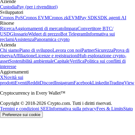
Aziende
Custodia
Pay (per i rivenditori)
Sviluppatori
Cronos PoS
Cronos EVM
Cronos zkEVM
Pay SDK
SDK agenti AI
Risorse
Ricerca
Aggiornamenti di mercato
Impara
Convertitore BTC/
USD
Glossario
Widget di prezzo
Bot Telegram
Informativa sui
reclami
Assistenza
Panoramica crypto
Azienda
Chi siamo
Piano di sviluppo
Lavora con noi
Partner
Sicurezza
Prova di
riserva
Affiliazione
Licenze e registrazioni
Hub esplorazione crypto-
asset
Sostenibilità ambientale
Capitale
Verifica
Politica sui conflitti di
interesse
Aggiornamenti
X
Novità sui
prodotti
Eventi
Reddit
Discord
Instagram
Facebook
Linkedin
TradingView
Cryptocurrency in Every Wallet™
Copyright © 2018-2026 Crypto.com. Tutti i diritti riservati.
Termini e condizioni SEE
Informativa sulla privacy
Fees & Limits
Stato
Preferenze sui cookie