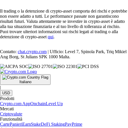
Il trading o la detenzione di crypto-asset comporta dei rischi e potrebbe
non essere adatto a tutti. Le performance passate non garantiscono
risultati futuri. Valuta attentamente se investire in crypto-asset è adatto
alla tua situazione finanziaria e al tuo livello di tolleranza al rischio.
Puoi trovare ulteriori informazioni sui rischi legati al trading o alla
detenzione di crypto-asset
qui
.
Contatto:
chat.crypto.com
| Ufficio: Level 7, Spinola Park, Triq Mikiel
Ang Borg, St Julians SPK 1000 Malta.
Italiano
|
USD
Prodotti
Crypto.com App
Onchain
Level Up
Mercati
Criptovalute
Funzionalità
Carte
Panieri
Earn
Stake
DeFi Staking
Pay
Prime