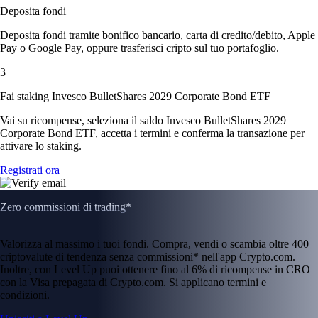
Deposita fondi
Deposita fondi tramite bonifico bancario, carta di credito/debito, Apple
Pay o Google Pay, oppure trasferisci cripto sul tuo portafoglio.
3
Fai staking Invesco BulletShares 2029 Corporate Bond ETF
Vai su ricompense, seleziona il saldo Invesco BulletShares 2029
Corporate Bond ETF, accetta i termini e conferma la transazione per
attivare lo staking.
Registrati ora
Zero commissioni di trading*
Valorizza al massimo i tuoi fondi. Compra, vendi o scambia oltre 400
criptovalute di tendenza senza commissioni* nell'app Crypto.com.
Inoltre, con Level Up puoi ottenere fino al 6% di ricompense in CRO
con la Visa prepagata di Crypto.com. Si applicano termini e
condizioni.