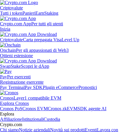
Criptovalute
Tutti i token
Panieri
Earn
Staking
Crypto.com App
Per tutti gli utenti
Inizia
Criptovalute
Carta prepagata Visa
Level Up
Onchain
Per gli appassionati di Web3
Ottieni estensione
Swap
Stake
Scopri le dApp
Pay
Per esercenti
Registrazione esercente
Pay Terminal
Pay SDK
Plugin eCommerce
Pronostici
Cronos
Layer1 compatibile EVM
Esplora Cronos
Cronos PoS
Cronos EVM
Cronos zkEVM
SDK agente AI
Esplora
Affiliazione
Istituzionali
Custodia
Crypto.com
Chi siamo
Notizie aziendali
Novità sui prodotti
Eventi
Lavora con