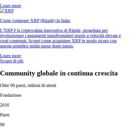
Learn more
Come comprare XRP (Ripple) in Italia
L'XRP è la criptovaluta innovativa di Ripple, progettata per
rivoluzionare i pagamenti transfrontalieri grazie a velocità elevate e
costi contenuti. Scopri come acquistare XRP in modo sicuro con
questa semplice guida passo dopo passo.
Learn more
Scopri di più
Community globale in continua crescita
Oltre 90 paesi, milioni di utenti
Fondazione
2016
Paesi
90