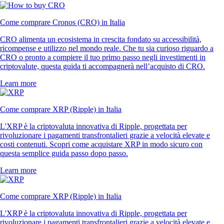
Come comprare Cronos (CRO) in Italia
CRO alimenta un ecosistema in crescita fondato su accessibilità,
ricompense e utilizzo nel mondo reale. Che tu sia curioso riguardo a
CRO o pronto a compiere il tuo primo passo negli investimenti in
criptovalute, questa guida ti accompagnerà nell’acquisto di CRO.
Learn more
Come comprare XRP (Ripple) in Italia
L'XRP è la criptovaluta innovativa di Ripple, progettata per
rivoluzionare i pagamenti transfrontalieri grazie a velocità elevate e
costi contenuti. Scopri come acquistare XRP in modo sicuro con
questa semplice guida passo dopo passo.
Learn more
Come comprare XRP (Ripple) in Italia
L'XRP è la criptovaluta innovativa di Ripple, progettata per
rivoluzionare i pagamenti transfrontalieri grazie a velocità elevate e