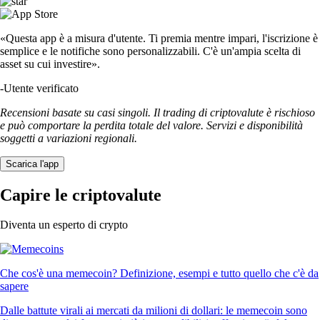
«Questa app è a misura d'utente. Ti premia mentre impari, l'iscrizione è
semplice e le notifiche sono personalizzabili. C'è un'ampia scelta di
asset su cui investire».
-
Utente verificato
Recensioni basate su casi singoli. Il trading di criptovalute è rischioso
e può comportare la perdita totale del valore. Servizi e disponibilità
soggetti a variazioni regionali.
Scarica l'app
Capire le criptovalute
Diventa un esperto di crypto
Che cos'è una memecoin? Definizione, esempi e tutto quello che c'è da
sapere
Dalle battute virali ai mercati da milioni di dollari: le memecoin sono