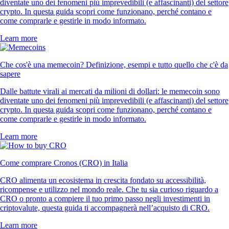
diventate uno dei fenomeni più imprevedibili (e affascinanti) del settore
crypto. In questa guida scopri come funzionano, perché contano e
come comprarle e gestirle in modo informato.
Learn more
Che cos'è una memecoin? Definizione, esempi e tutto quello che c'è da
sapere
Dalle battute virali ai mercati da milioni di dollari: le memecoin sono
diventate uno dei fenomeni più imprevedibili (e affascinanti) del settore
crypto. In questa guida scopri come funzionano, perché contano e
come comprarle e gestirle in modo informato.
Learn more
Come comprare Cronos (CRO) in Italia
CRO alimenta un ecosistema in crescita fondato su accessibilità,
ricompense e utilizzo nel mondo reale. Che tu sia curioso riguardo a
CRO o pronto a compiere il tuo primo passo negli investimenti in
criptovalute, questa guida ti accompagnerà nell’acquisto di CRO.
Learn more