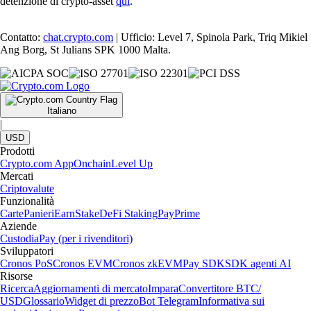
detenzione di crypto-asset
qui
.
Contatto:
chat.crypto.com
| Ufficio: Level 7, Spinola Park, Triq Mikiel
Ang Borg, St Julians SPK 1000 Malta.
Italiano
|
USD
Prodotti
Crypto.com App
Onchain
Level Up
Mercati
Criptovalute
Funzionalità
Carte
Panieri
Earn
Stake
DeFi Staking
Pay
Prime
Aziende
Custodia
Pay (per i rivenditori)
Sviluppatori
Cronos PoS
Cronos EVM
Cronos zkEVM
Pay SDK
SDK agenti AI
Risorse
Ricerca
Aggiornamenti di mercato
Impara
Convertitore BTC/
USD
Glossario
Widget di prezzo
Bot Telegram
Informativa sui