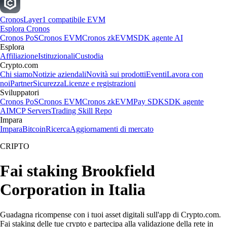
Cronos
Layer1 compatibile EVM
Esplora Cronos
Cronos PoS
Cronos EVM
Cronos zkEVM
SDK agente AI
Esplora
Affiliazione
Istituzionali
Custodia
Crypto.com
Chi siamo
Notizie aziendali
Novità sui prodotti
Eventi
Lavora con
noi
Partner
Sicurezza
Licenze e registrazioni
Sviluppatori
Cronos PoS
Cronos EVM
Cronos zkEVM
Pay SDK
SDK agente
AI
MCP Servers
Trading Skill Repo
Impara
Impara
Bitcoin
Ricerca
Aggiornamenti di mercato
CRIPTO
Fai staking Brookfield
Corporation in Italia
Guadagna ricompense con i tuoi asset digitali sull'app di Crypto.com.
Fai staking delle tue crypto e partecipa alla validazione della rete in