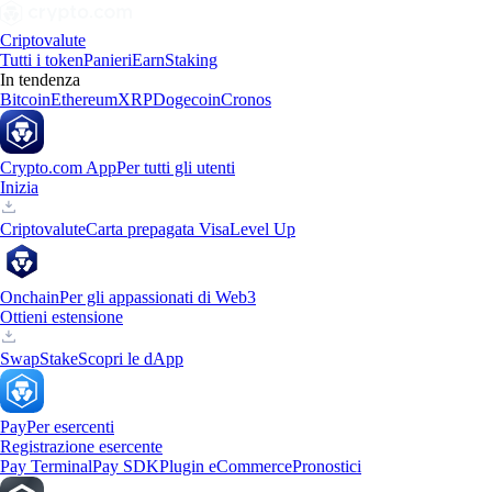
Criptovalute
Tutti i token
Panieri
Earn
Staking
In tendenza
Bitcoin
Ethereum
XRP
Dogecoin
Cronos
Crypto.com App
Per tutti gli utenti
Inizia
Criptovalute
Carta prepagata Visa
Level Up
Onchain
Per gli appassionati di Web3
Ottieni estensione
Swap
Stake
Scopri le dApp
Pay
Per esercenti
Registrazione esercente
Pay Terminal
Pay SDK
Plugin eCommerce
Pronostici