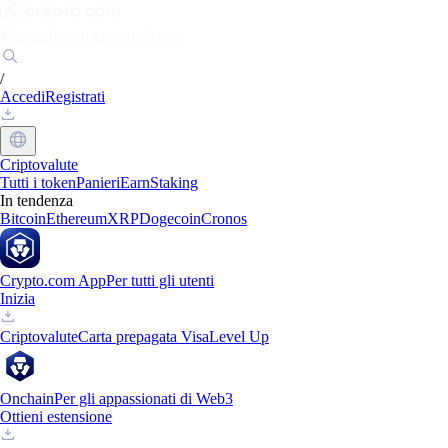
Mercati
Privati
Aziende
Scopri
/
Accedi
Registrati
Criptovalute
Tutti i token
Panieri
Earn
Staking
In tendenza
Bitcoin
Ethereum
XRP
Dogecoin
Cronos
Crypto.com App
Per tutti gli utenti
Inizia
Criptovalute
Carta prepagata Visa
Level Up
Onchain
Per gli appassionati di Web3
Ottieni estensione