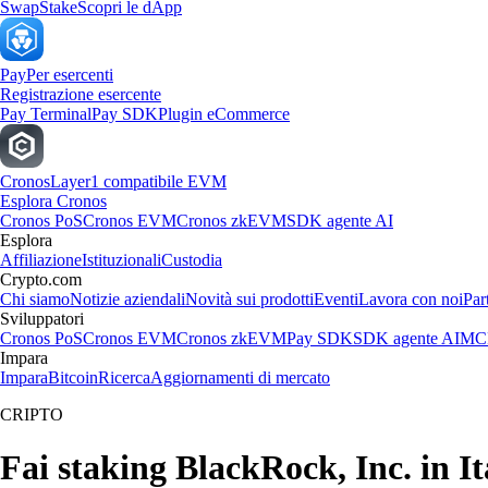
Swap
Stake
Scopri le dApp
Pay
Per esercenti
Registrazione esercente
Pay Terminal
Pay SDK
Plugin eCommerce
Cronos
Layer1 compatibile EVM
Esplora Cronos
Cronos PoS
Cronos EVM
Cronos zkEVM
SDK agente AI
Esplora
Affiliazione
Istituzionali
Custodia
Crypto.com
Chi siamo
Notizie aziendali
Novità sui prodotti
Eventi
Lavora con noi
Par
Sviluppatori
Cronos PoS
Cronos EVM
Cronos zkEVM
Pay SDK
SDK agente AI
MCP
Impara
Impara
Bitcoin
Ricerca
Aggiornamenti di mercato
CRIPTO
Fai staking BlackRock, Inc. in It