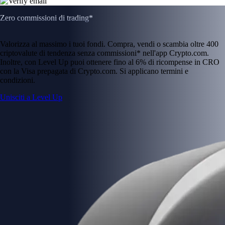
Zero commissioni di trading*
Valorizza al massimo i tuoi fondi. Compra, vendi o scambia oltre 400
criptovalute di tendenza senza commissioni* nell'app Crypto.com.
Inoltre, con Level Up puoi ottenere fino al 6% di ricompense in CRO
con la Visa prepagata di Crypto.com. Si applicano termini e
condizioni.
Unisciti a Level Up