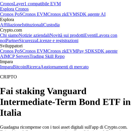
Cronos
Layer1 compatibile EVM
Esplora Cronos
Cronos PoS
Cronos EVM
Cronos zkEVM
SDK agente AI
Esplora
Affiliazione
Istituzionali
Custodia
Crypto.com
Chi siamo
Notizie aziendali
Novità sui prodotti
Eventi
Lavora con
noi
Partner
Sicurezza
Licenze e registrazioni
Sviluppatori
Cronos PoS
Cronos EVM
Cronos zkEVM
Pay SDK
SDK agente
AI
MCP Servers
Trading Skill Repo
Impara
Impara
Bitcoin
Ricerca
Aggiornamenti di mercato
CRIPTO
Fai staking Vanguard
Intermediate-Term Bond ETF in
Italia
Guadagna ricompense con i tuoi asset digitali sull'app di Crypto.com.