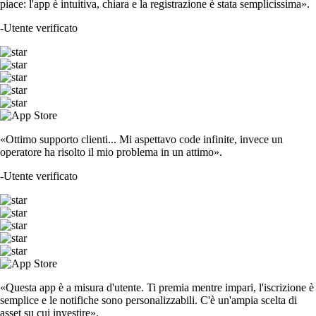
piace: l'app è intuitiva, chiara e la registrazione è stata semplicissima».
-
Utente verificato
«Ottimo supporto clienti... Mi aspettavo code infinite, invece un
operatore ha risolto il mio problema in un attimo».
-
Utente verificato
«Questa app è a misura d'utente. Ti premia mentre impari, l'iscrizione è
semplice e le notifiche sono personalizzabili. C'è un'ampia scelta di
asset su cui investire».