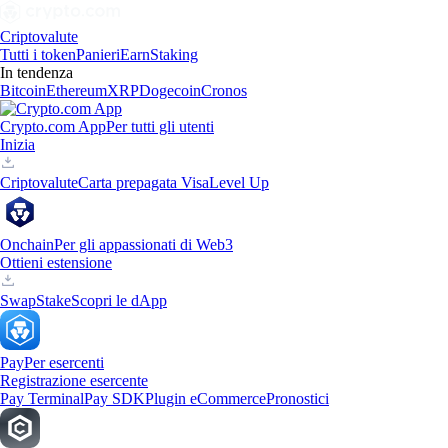
Criptovalute
Tutti i token
Panieri
Earn
Staking
In tendenza
Bitcoin
Ethereum
XRP
Dogecoin
Cronos
Crypto.com App
Per tutti gli utenti
Inizia
Criptovalute
Carta prepagata Visa
Level Up
Onchain
Per gli appassionati di Web3
Ottieni estensione
Swap
Stake
Scopri le dApp
Pay
Per esercenti
Registrazione esercente
Pay Terminal
Pay SDK
Plugin eCommerce
Pronostici