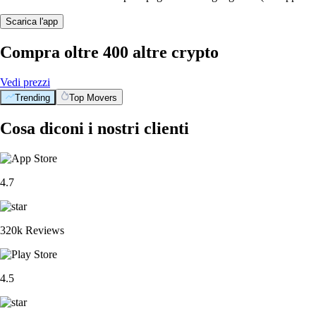
Scarica l'app
Compra oltre 400 altre crypto
Vedi prezzi
Trending
Top Movers
Cosa diconi i nostri clienti
4.7
320k Reviews
4.5