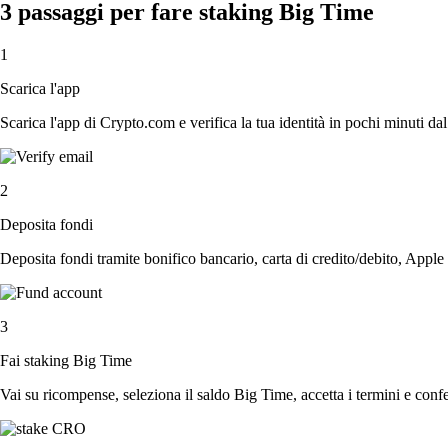
3 passaggi per fare staking Big Time
1
Scarica l'app
Scarica l'app di Crypto.com e verifica la tua identità in pochi minuti dal
2
Deposita fondi
Deposita fondi tramite bonifico bancario, carta di credito/debito, Apple
3
Fai staking Big Time
Vai su ricompense, seleziona il saldo Big Time, accetta i termini e confe