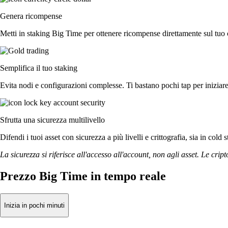
Genera ricompense
Metti in staking Big Time per ottenere ricompense direttamente sul tuo c
Semplifica il tuo staking
Evita nodi e configurazioni complesse. Ti bastano pochi tap per iniziar
Sfrutta una sicurezza multilivello
Difendi i tuoi asset con sicurezza a più livelli e crittografia, sia in cold 
La sicurezza si riferisce all'accesso all'account, non agli asset. Le cript
Prezzo Big Time in tempo reale
Inizia in pochi minuti