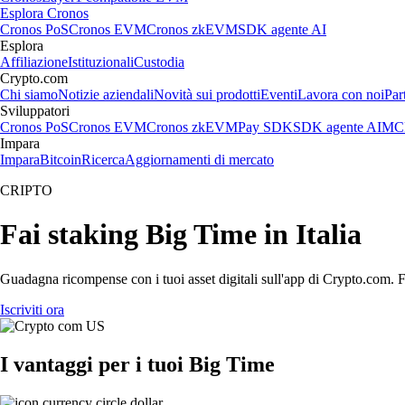
Esplora Cronos
Cronos PoS
Cronos EVM
Cronos zkEVM
SDK agente AI
Esplora
Affiliazione
Istituzionali
Custodia
Crypto.com
Chi siamo
Notizie aziendali
Novità sui prodotti
Eventi
Lavora con noi
Par
Sviluppatori
Cronos PoS
Cronos EVM
Cronos zkEVM
Pay SDK
SDK agente AI
MCP
Impara
Impara
Bitcoin
Ricerca
Aggiornamenti di mercato
CRIPTO
Fai staking Big Time in Italia
Guadagna ricompense con i tuoi asset digitali sull'app di Crypto.com. Fa
Iscriviti ora
I vantaggi per i tuoi Big Time