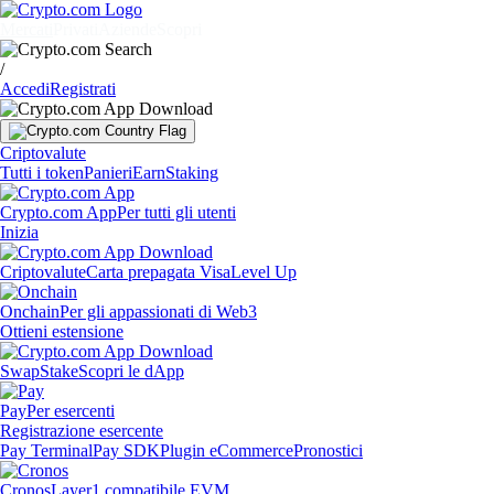
Mercati
Privati
Aziende
Scopri
/
Accedi
Registrati
Criptovalute
Tutti i token
Panieri
Earn
Staking
Crypto.com App
Per tutti gli utenti
Inizia
Criptovalute
Carta prepagata Visa
Level Up
Onchain
Per gli appassionati di Web3
Ottieni estensione
Swap
Stake
Scopri le dApp
Pay
Per esercenti
Registrazione esercente
Pay Terminal
Pay SDK
Plugin eCommerce
Pronostici
Cronos
Layer1 compatibile EVM