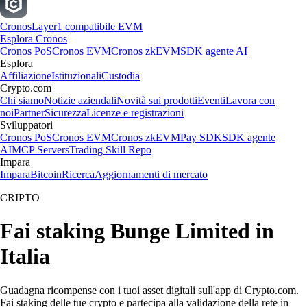
Cronos
Layer1 compatibile EVM
Esplora Cronos
Cronos PoS
Cronos EVM
Cronos zkEVM
SDK agente AI
Esplora
Affiliazione
Istituzionali
Custodia
Crypto.com
Chi siamo
Notizie aziendali
Novità sui prodotti
Eventi
Lavora con
noi
Partner
Sicurezza
Licenze e registrazioni
Sviluppatori
Cronos PoS
Cronos EVM
Cronos zkEVM
Pay SDK
SDK agente
AI
MCP Servers
Trading Skill Repo
Impara
Impara
Bitcoin
Ricerca
Aggiornamenti di mercato
CRIPTO
Fai staking Bunge Limited in
Italia
Guadagna ricompense con i tuoi asset digitali sull'app di Crypto.com.
Fai staking delle tue crypto e partecipa alla validazione della rete in