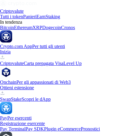
Criptovalute
Tutti i token
Panieri
Earn
Staking
In tendenza
Bitcoin
Ethereum
XRP
Dogecoin
Cronos
Crypto.com App
Per tutti gli utenti
Inizia
Criptovalute
Carta prepagata Visa
Level Up
Onchain
Per gli appassionati di Web3
Ottieni estensione
Swap
Stake
Scopri le dApp
Pay
Per esercenti
Registrazione esercente
Pay Terminal
Pay SDK
Plugin eCommerce
Pronostici