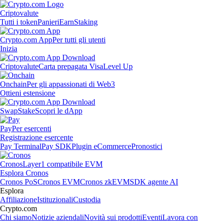
Criptovalute
Tutti i token
Panieri
Earn
Staking
Crypto.com App
Per tutti gli utenti
Inizia
Criptovalute
Carta prepagata Visa
Level Up
Onchain
Per gli appassionati di Web3
Ottieni estensione
Swap
Stake
Scopri le dApp
Pay
Per esercenti
Registrazione esercente
Pay Terminal
Pay SDK
Plugin eCommerce
Pronostici
Cronos
Layer1 compatibile EVM
Esplora Cronos
Cronos PoS
Cronos EVM
Cronos zkEVM
SDK agente AI
Esplora
Affiliazione
Istituzionali
Custodia
Crypto.com
Chi siamo
Notizie aziendali
Novità sui prodotti
Eventi
Lavora con