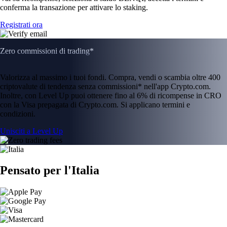
conferma la transazione per attivare lo staking.
Registrati ora
Zero commissioni di trading*
Valorizza al massimo i tuoi fondi. Compra, vendi o scambia oltre 400
criptovalute di tendenza senza commissioni* nell'app Crypto.com.
Inoltre, con Level Up puoi ottenere fino al 6% di ricompense in CRO
con la Visa prepagata di Crypto.com. Si applicano termini e
condizioni.
Unisciti a Level Up
Pensato per l'Italia