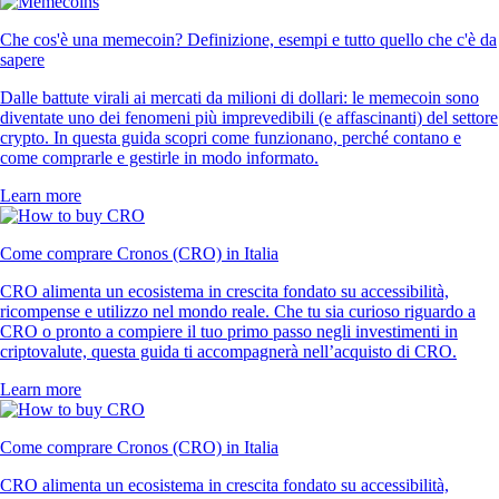
Che cos'è una memecoin? Definizione, esempi e tutto quello che c'è da
sapere
Dalle battute virali ai mercati da milioni di dollari: le memecoin sono
diventate uno dei fenomeni più imprevedibili (e affascinanti) del settore
crypto. In questa guida scopri come funzionano, perché contano e
come comprarle e gestirle in modo informato.
Learn more
Come comprare Cronos (CRO) in Italia
CRO alimenta un ecosistema in crescita fondato su accessibilità,
ricompense e utilizzo nel mondo reale. Che tu sia curioso riguardo a
CRO o pronto a compiere il tuo primo passo negli investimenti in
criptovalute, questa guida ti accompagnerà nell’acquisto di CRO.
Learn more
Come comprare Cronos (CRO) in Italia
CRO alimenta un ecosistema in crescita fondato su accessibilità,