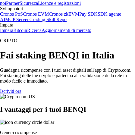
noi
Partner
Sicurezza
Licenze e registrazioni
Sviluppatori
Cronos PoS
Cronos EVM
Cronos zkEVM
Pay SDK
SDK agente
AI
MCP Servers
Trading Skill Repo
Impara
Impara
Bitcoin
Ricerca
Aggiornamenti di mercato
CRIPTO
Fai staking BENQI in Italia
Guadagna ricompense con i tuoi asset digitali sull'app di Crypto.com.
Fai staking delle tue crypto e partecipa alla validazione della rete in
modo facile e immediato.
Iscriviti ora
I vantaggi per i tuoi BENQI
Genera ricompense