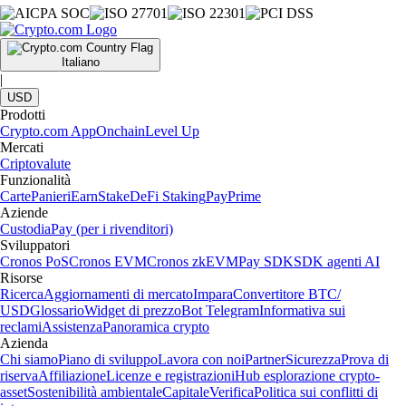
Italiano
|
USD
Prodotti
Crypto.com App
Onchain
Level Up
Mercati
Criptovalute
Funzionalità
Carte
Panieri
Earn
Stake
DeFi Staking
Pay
Prime
Aziende
Custodia
Pay (per i rivenditori)
Sviluppatori
Cronos PoS
Cronos EVM
Cronos zkEVM
Pay SDK
SDK agenti AI
Risorse
Ricerca
Aggiornamenti di mercato
Impara
Convertitore BTC/
USD
Glossario
Widget di prezzo
Bot Telegram
Informativa sui
reclami
Assistenza
Panoramica crypto
Azienda
Chi siamo
Piano di sviluppo
Lavora con noi
Partner
Sicurezza
Prova di
riserva
Affiliazione
Licenze e registrazioni
Hub esplorazione crypto-
asset
Sostenibilità ambientale
Capitale
Verifica
Politica sui conflitti di