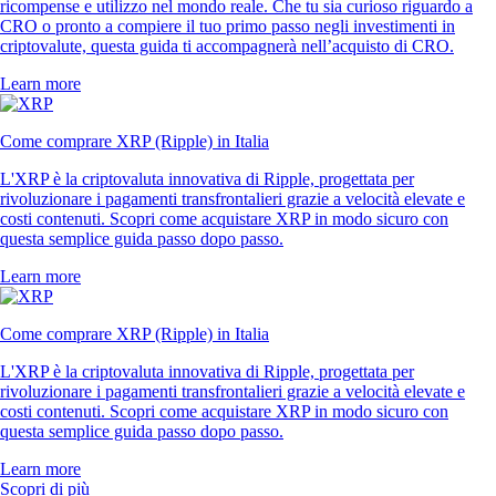
ricompense e utilizzo nel mondo reale. Che tu sia curioso riguardo a
CRO o pronto a compiere il tuo primo passo negli investimenti in
criptovalute, questa guida ti accompagnerà nell’acquisto di CRO.
Learn more
Come comprare XRP (Ripple) in Italia
L'XRP è la criptovaluta innovativa di Ripple, progettata per
rivoluzionare i pagamenti transfrontalieri grazie a velocità elevate e
costi contenuti. Scopri come acquistare XRP in modo sicuro con
questa semplice guida passo dopo passo.
Learn more
Come comprare XRP (Ripple) in Italia
L'XRP è la criptovaluta innovativa di Ripple, progettata per
rivoluzionare i pagamenti transfrontalieri grazie a velocità elevate e
costi contenuti. Scopri come acquistare XRP in modo sicuro con
questa semplice guida passo dopo passo.
Learn more
Scopri di più