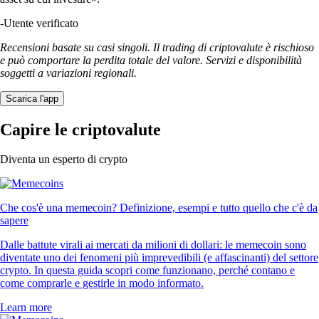
-
Utente verificato
Recensioni basate su casi singoli. Il trading di criptovalute è rischioso
e può comportare la perdita totale del valore. Servizi e disponibilità
soggetti a variazioni regionali.
Scarica l'app
Capire le criptovalute
Diventa un esperto di crypto
Che cos'è una memecoin? Definizione, esempi e tutto quello che c'è da
sapere
Dalle battute virali ai mercati da milioni di dollari: le memecoin sono
diventate uno dei fenomeni più imprevedibili (e affascinanti) del settore
crypto. In questa guida scopri come funzionano, perché contano e
come comprarle e gestirle in modo informato.
Learn more