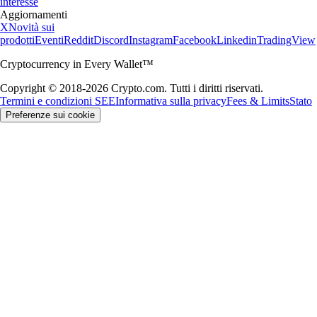
interesse
Aggiornamenti
X
Novità sui
prodotti
Eventi
Reddit
Discord
Instagram
Facebook
Linkedin
TradingView
Cryptocurrency in Every Wallet™
Copyright © 2018-2026 Crypto.com. Tutti i diritti riservati.
Termini e condizioni SEE
Informativa sulla privacy
Fees & Limits
Stato
Preferenze sui cookie