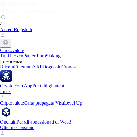
Mercati
Privati
Aziende
Scopri
/
Accedi
Registrati
Criptovalute
Tutti i token
Panieri
Earn
Staking
In tendenza
Bitcoin
Ethereum
XRP
Dogecoin
Cronos
Crypto.com App
Per tutti gli utenti
Inizia
Criptovalute
Carta prepagata Visa
Level Up
Onchain
Per gli appassionati di Web3
Ottieni estensione