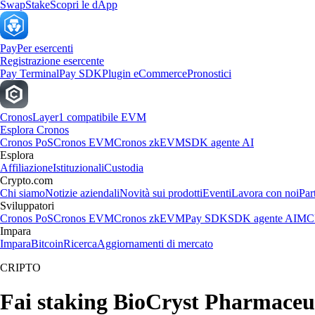
Swap
Stake
Scopri le dApp
Pay
Per esercenti
Registrazione esercente
Pay Terminal
Pay SDK
Plugin eCommerce
Pronostici
Cronos
Layer1 compatibile EVM
Esplora Cronos
Cronos PoS
Cronos EVM
Cronos zkEVM
SDK agente AI
Esplora
Affiliazione
Istituzionali
Custodia
Crypto.com
Chi siamo
Notizie aziendali
Novità sui prodotti
Eventi
Lavora con noi
Par
Sviluppatori
Cronos PoS
Cronos EVM
Cronos zkEVM
Pay SDK
SDK agente AI
MCP
Impara
Impara
Bitcoin
Ricerca
Aggiornamenti di mercato
CRIPTO
Fai staking BioCryst Pharmaceutic