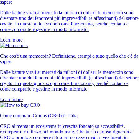
sapere
Dalle battute virali ai mercati da milioni di dollari: le memecoin sono
diventate uno dei fenomeni più imprevedibili (e affascinanti) del settore
crypto. In questa guida scopri come funzionano, perché contano e
come comprarle e gestirle in modo informato.
Learn more
Che cos'è una memecoin? Definizione, esempi e tutto quello che c'è da
sapere
Dalle battute virali ai mercati da milioni di dollari: le memecoin sono
diventate uno dei fenomeni più imprevedibili (e affascinanti) del settore
crypto. In questa guida scopri come funzionano, perché contano e
come comprarle e gestirle in modo informato.
Learn more
Come comprare Cronos (CRO) in Italia
CRO alimenta un ecosistema in crescita fondato su accessibilità,
ricompense e utilizzo nel mondo reale. Che tu sia curioso riguardo a
CRO o pronto a compiere il tuo primo passo negli investimenti in