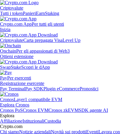
Criptovalute
Tutti i token
Panieri
Earn
Staking
Crypto.com App
Per tutti gli utenti
Inizia
Criptovalute
Carta prepagata Visa
Level Up
Onchain
Per gli appassionati di Web3
Ottieni estensione
Swap
Stake
Scopri le dApp
Pay
Per esercenti
Registrazione esercente
Pay Terminal
Pay SDK
Plugin eCommerce
Pronostici
Cronos
Layer1 compatibile EVM
Esplora Cronos
Cronos PoS
Cronos EVM
Cronos zkEVM
SDK agente AI
Esplora
Affiliazione
Istituzionali
Custodia
Crypto.com
Chi siamo
Notizie aziendali
Novità sui prodotti
Eventi
Lavora con