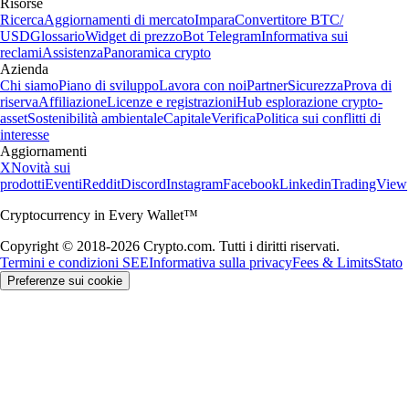
Risorse
Ricerca
Aggiornamenti di mercato
Impara
Convertitore BTC/
USD
Glossario
Widget di prezzo
Bot Telegram
Informativa sui
reclami
Assistenza
Panoramica crypto
Azienda
Chi siamo
Piano di sviluppo
Lavora con noi
Partner
Sicurezza
Prova di
riserva
Affiliazione
Licenze e registrazioni
Hub esplorazione crypto-
asset
Sostenibilità ambientale
Capitale
Verifica
Politica sui conflitti di
interesse
Aggiornamenti
X
Novità sui
prodotti
Eventi
Reddit
Discord
Instagram
Facebook
Linkedin
TradingView
Cryptocurrency in Every Wallet™
Copyright © 2018-2026 Crypto.com. Tutti i diritti riservati.
Termini e condizioni SEE
Informativa sulla privacy
Fees & Limits
Stato
Preferenze sui cookie