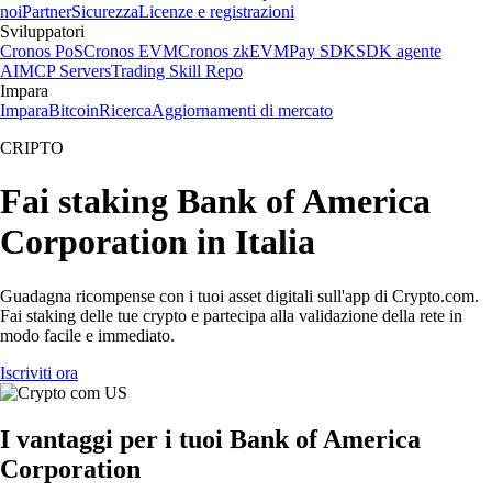
noi
Partner
Sicurezza
Licenze e registrazioni
Sviluppatori
Cronos PoS
Cronos EVM
Cronos zkEVM
Pay SDK
SDK agente
AI
MCP Servers
Trading Skill Repo
Impara
Impara
Bitcoin
Ricerca
Aggiornamenti di mercato
CRIPTO
Fai staking Bank of America
Corporation in Italia
Guadagna ricompense con i tuoi asset digitali sull'app di Crypto.com.
Fai staking delle tue crypto e partecipa alla validazione della rete in
modo facile e immediato.
Iscriviti ora
I vantaggi per i tuoi Bank of America
Corporation