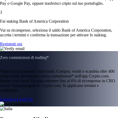
Pay o Google Pay, oppure trasferisci cripto sul tuo portafoglio.
3
Fai staking Bank of America Corporation
Vai su ricompense, seleziona il saldo Bank of America Corporation,
accetta i termini e conferma la transazione per attivare lo staking.
Registrati ora
Zero commissioni di trading*
Valorizza al massimo i tuoi fondi. Compra, vendi o scambia oltre 400
criptovalute di tendenza senza commissioni* nell'app Crypto.com.
Inoltre, con Level Up puoi ottenere fino al 6% di ricompense in CRO
con la Visa prepagata di Crypto.com. Si applicano termini e
condizioni.
Unisciti a Level Up