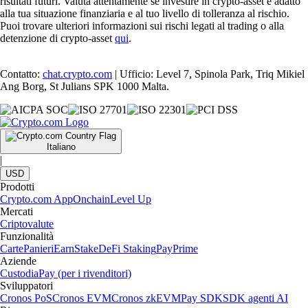
risultati futuri. Valuta attentamente se investire in crypto-asset è adatto
alla tua situazione finanziaria e al tuo livello di tolleranza al rischio.
Puoi trovare ulteriori informazioni sui rischi legati al trading o alla
detenzione di crypto-asset
qui
.
Contatto:
chat.crypto.com
| Ufficio: Level 7, Spinola Park, Triq Mikiel
Ang Borg, St Julians SPK 1000 Malta.
Italiano
|
USD
Prodotti
Crypto.com App
Onchain
Level Up
Mercati
Criptovalute
Funzionalità
Carte
Panieri
Earn
Stake
DeFi Staking
Pay
Prime
Aziende
Custodia
Pay (per i rivenditori)
Sviluppatori
Cronos PoS
Cronos EVM
Cronos zkEVM
Pay SDK
SDK agenti AI