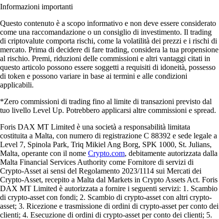
Informazioni importanti
Questo contenuto è a scopo informativo e non deve essere considerato
come una raccomandazione o un consiglio di investimento. Il trading
di criptovalute comporta rischi, come la volatilità dei prezzi e i rischi di
mercato. Prima di decidere di fare trading, considera la tua propensione
al rischio. Premi, riduzioni delle commissioni e altri vantaggi citati in
questo articolo possono essere soggetti a requisiti di idoneità, possesso
di token e possono variare in base ai termini e alle condizioni
applicabili.
*Zero commissioni di trading fino al limite di transazioni previsto dal
tuo livello Level Up. Potrebbero applicarsi altre commissioni e spread.
Foris DAX MT Limited è una società a responsabilità limitata
costituita a Malta, con numero di registrazione C 88392 e sede legale a
Level 7, Spinola Park, Triq Mikiel Ang Borg, SPK 1000, St. Julians,
Malta, operante con il nome
Crypto.com
, debitamente autorizzata dalla
Malta Financial Services Authority come Fornitore di servizi di
Crypto-Asset ai sensi del Regolamento 2023/1114 sui Mercati dei
Crypto-Asset, recepito a Malta dal Markets in Crypto Assets Act. Foris
DAX MT Limited è autorizzata a fornire i seguenti servizi: 1. Scambio
di crypto-asset con fondi; 2. Scambio di crypto-asset con altri crypto-
asset; 3. Ricezione e trasmissione di ordini di crypto-asset per conto dei
clienti; 4. Esecuzione di ordini di crypto-asset per conto dei clienti; 5.