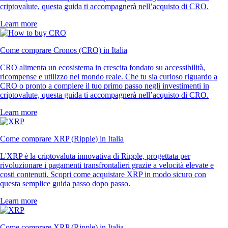
criptovalute, questa guida ti accompagnerà nell’acquisto di CRO.
Learn more
Come comprare Cronos (CRO) in Italia
CRO alimenta un ecosistema in crescita fondato su accessibilità,
ricompense e utilizzo nel mondo reale. Che tu sia curioso riguardo a
CRO o pronto a compiere il tuo primo passo negli investimenti in
criptovalute, questa guida ti accompagnerà nell’acquisto di CRO.
Learn more
Come comprare XRP (Ripple) in Italia
L'XRP è la criptovaluta innovativa di Ripple, progettata per
rivoluzionare i pagamenti transfrontalieri grazie a velocità elevate e
costi contenuti. Scopri come acquistare XRP in modo sicuro con
questa semplice guida passo dopo passo.
Learn more
Come comprare XRP (Ripple) in Italia