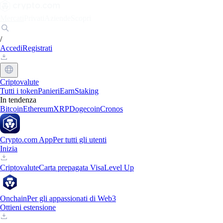
Mercati
Privati
Aziende
Scopri
/
Accedi
Registrati
Criptovalute
Tutti i token
Panieri
Earn
Staking
In tendenza
Bitcoin
Ethereum
XRP
Dogecoin
Cronos
Crypto.com App
Per tutti gli utenti
Inizia
Criptovalute
Carta prepagata Visa
Level Up
Onchain
Per gli appassionati di Web3
Ottieni estensione