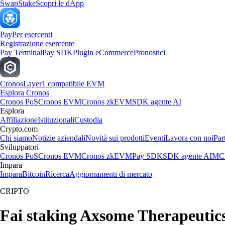
Swap
Stake
Scopri le dApp
Pay
Per esercenti
Registrazione esercente
Pay Terminal
Pay SDK
Plugin eCommerce
Pronostici
Cronos
Layer1 compatibile EVM
Esplora Cronos
Cronos PoS
Cronos EVM
Cronos zkEVM
SDK agente AI
Esplora
Affiliazione
Istituzionali
Custodia
Crypto.com
Chi siamo
Notizie aziendali
Novità sui prodotti
Eventi
Lavora con noi
Par
Sviluppatori
Cronos PoS
Cronos EVM
Cronos zkEVM
Pay SDK
SDK agente AI
MCP
Impara
Impara
Bitcoin
Ricerca
Aggiornamenti di mercato
CRIPTO
Fai staking Axsome Therapeutics, 