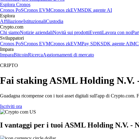
Esplora Cronos
Cronos PoS
Cronos EVM
Cronos zkEVM
SDK agente AI
Esplora
Affiliazione
Istituzionali
Custodia
Crypto.com
Chi siamo
Notizie aziendali
Novità sui prodotti
Eventi
Lavora con noi
Par
Sviluppatori
Cronos PoS
Cronos EVM
Cronos zkEVM
Pay SDK
SDK agente AI
MCP
Impara
Impara
Bitcoin
Ricerca
Aggiornamenti di mercato
CRIPTO
Fai staking ASML Holding N.V. -
Guadagna ricompense con i tuoi asset digitali sull'app di Crypto.com. Fa
Iscriviti ora
I vantaggi per i tuoi ASML Holding N.V. - 