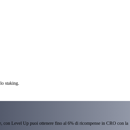
lo staking.
re, con Level Up puoi ottenere fino al 6% di ricompense in CRO con la