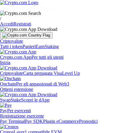
Mercati
Privati
Aziende
Scopri
/
Accedi
Registrati
Criptovalute
Tutti i token
Panieri
Earn
Staking
Crypto.com App
Per tutti gli utenti
Inizia
Criptovalute
Carta prepagata Visa
Level Up
Onchain
Per gli appassionati di Web3
Ottieni estensione
Swap
Stake
Scopri le dApp
Pay
Per esercenti
Registrazione esercente
Pay Terminal
Pay SDK
Plugin eCommerce
Pronostici
Cronos
Layer1 compatibile EVM