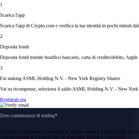
1
Scarica l'app
Scarica l'app di Crypto.com e verifica la tua identità in pochi minuti dal
2
Deposita fondi
Deposita fondi tramite bonifico bancario, carta di credito/debito, Apple
3
Fai staking ASML Holding N.V. - New York Registry Shares
Vai su ricompense, seleziona il saldo ASML Holding N.V. - New York Reg
Registrati ora
Zero commissioni di trading*
Valorizza al massimo i tuoi fondi. Compra, vendi o scambia oltre 400 
Visa prepagata di Crypto.com. Si applicano termini e condizioni.