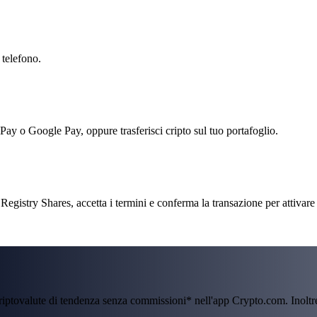
 telefono.
 Pay o Google Pay, oppure trasferisci cripto sul tuo portafoglio.
istry Shares, accetta i termini e conferma la transazione per attivare 
criptovalute di tendenza senza commissioni* nell'app Crypto.com. Inolt